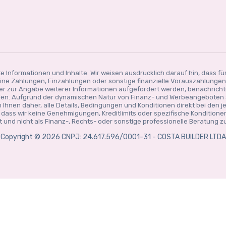
te Informationen und Inhalte. Wir weisen ausdrücklich darauf hin, dass fü
ne Zahlungen, Einzahlungen oder sonstige finanzielle Vorauszahlungen e
oder zur Angabe weiterer Informationen aufgefordert werden, benachrichti
ellen. Aufgrund der dynamischen Natur von Finanz- und Werbeangeboten
 Ihnen daher, alle Details, Bedingungen und Konditionen direkt bei den j
, dass wir keine Genehmigungen, Kreditlimits oder spezifische Kondition
und nicht als Finanz-, Rechts- oder sonstige professionelle Beratung zu
Copyright © 2026 CNPJ: 24.617.596/0001-31 - COSTA BUILDER LTDA