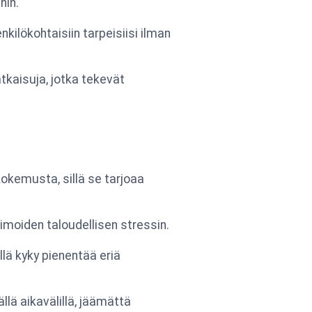
hin.
ilökohtaisiin tarpeisiisi ilman
atkaisuja, jotka tekevät
kemusta, sillä se tarjoaa
nimoiden taloudellisen stressin.
llä kyky pienentää eriä
lä aikavälillä, jäämättä