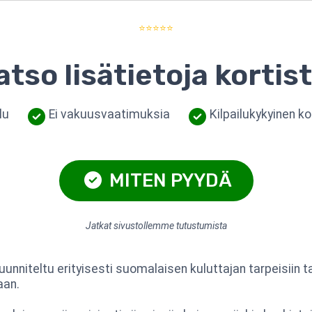
⭐⭐⭐⭐⭐
atso lisätietoja kortist
lu
Ei vakuusvaatimuksia
Kilpailukykyinen k
MITEN PYYDÄ
Jatkat sivustollemme tutustumista
uunniteltu erityisesti suomalaisen kuluttajan tarpeisiin t
aan.