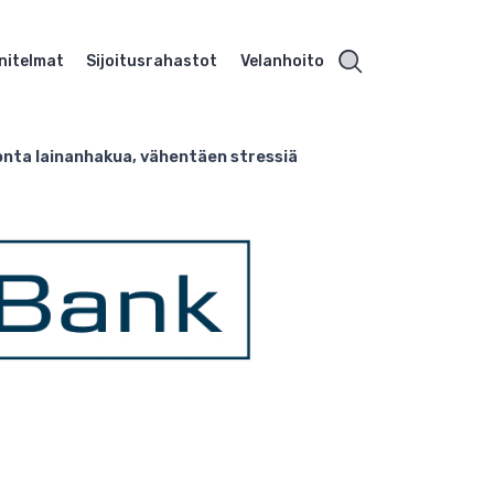
nitelmat
Sijoitusrahastot
Velanhoito
onta lainanhakua, vähentäen stressiä