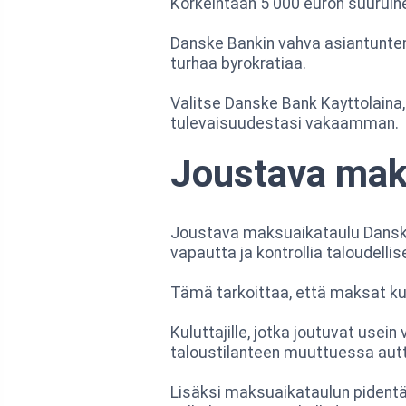
Korkeintaan 5 000 euron suuruinen 
Danske Bankin vahva asiantuntemu
turhaa byrokratiaa.
Valitse Danske Bank Kayttolaina, k
tulevaisuudestasi vakaamman.
Joustava mak
Joustava maksuaikataulu Danske
vapautta ja kontrollia taloudelli
Tämä tarkoittaa, että maksat kuuk
Kuluttajille, jotka joutuvat usein
taloustilanteen muuttuessa aut
Lisäksi maksuaikataulun pidentäm