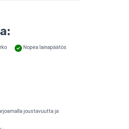
a:
orko
Nopea lainapäätös
arjoamalla joustavuutta ja