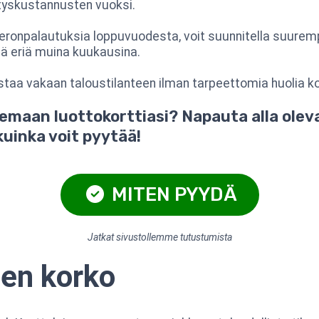
styskustannusten vuoksi.
 veronpalautuksia loppuvuodesta, voit suunnitella suure
iä eriä muina kuukausina.
staa vakaan taloustilanteen ilman tarpeettomia huolia 
emaan luottokorttiasi? Napauta alla olev
kuinka voit pyytää!
MITEN PYYDÄ
Jatkat sivustollemme tutustumista
nen korko