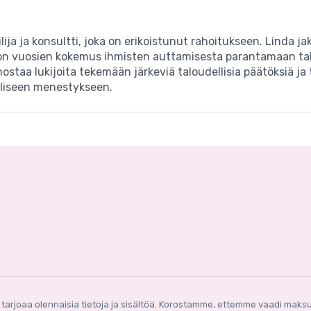
ailija ja konsultti, joka on erikoistunut rahoitukseen. Lind
la on vuosien kokemus ihmisten auttamisesta parantamaan ta
ostaa lukijoita tekemään järkeviä taloudellisia päätöksiä ja
lliseen menestykseen.
aa olennaisia ​​tietoja ja sisältöä. Korostamme, ettemme vaadi maksuja,