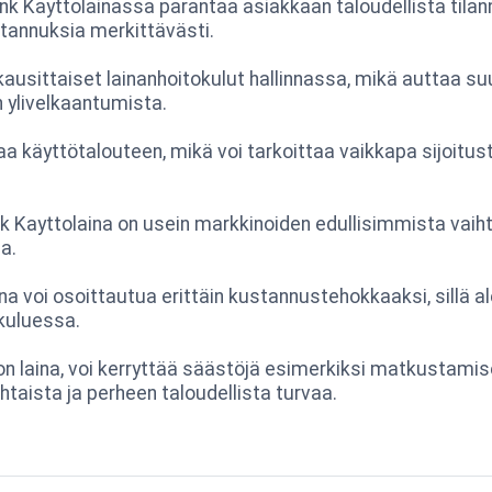
nk Kayttolainassa parantaa asiakkaan taloudellista tilan
tannuksia merkittävästi.
ausittaiset lainanhoitokulut hallinnassa, mikä auttaa s
 ylivelkaantumista.
käyttötalouteen, mikä voi tarkoittaa vaikkapa sijoitust
k Kayttolaina on usein markkinoiden edullisimmista vaih
a.
laina voi osoittautua erittäin kustannustehokkaaksi, sillä 
 kuluessa.
ron laina, voi kerryttää säästöjä esimerkiksi matkustamis
ohtaista ja perheen taloudellista turvaa.