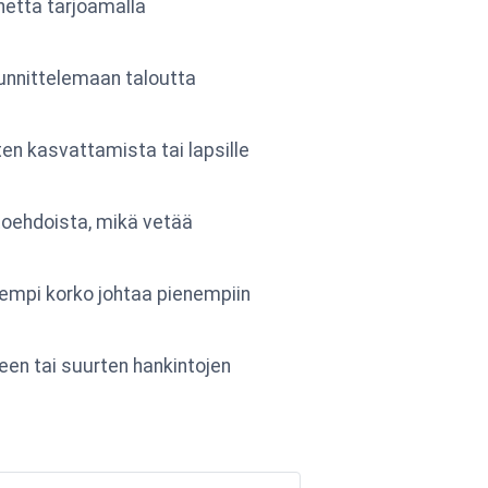
netta tarjoamalla
uunnittelemaan taloutta
en kasvattamista tai lapsille
toehdoista, mikä vetää
alempi korko johtaa pienempiin
een tai suurten hankintojen