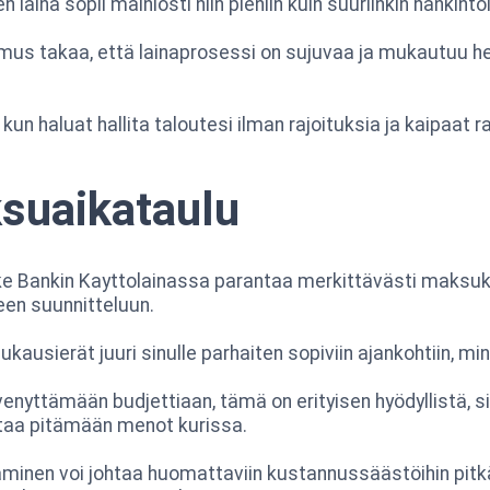
laina sopii mainiosti niin pieniin kuin suuriinkin hankintoi
s takaa, että lainaprosessi on sujuvaa ja mukautuu henk
un haluat hallita taloutesi ilman rajoituksia ja kaipaat r
suaikataulu
 Bankin Kayttolainassa parantaa merkittävästi maksuko
seen suunnitteluun.
ausierät juuri sinulle parhaiten sopiviin ajankohtiin, mi
 venyttämään budjettiaan, tämä on erityisen hyödyllistä, si
taa pitämään menot kurissa.
inen voi johtaa huomattaviin kustannussäästöihin pitkäl