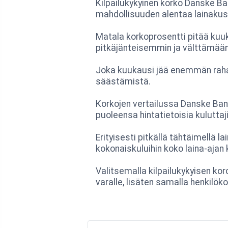
Kilpailukykyinen korko Danske Ba
mahdollisuuden alentaa lainakus
Matala korkoprosentti pitää kuuk
pitkäjänteisemmin ja välttämään
Joka kuukausi jää enemmän rahaa 
säästämistä.
Korkojen vertailussa Danske Ban
puoleensa hintatietoisia kuluttaji
Erityisesti pitkällä tähtäimellä 
kokonaiskuluihin koko laina-ajan
Valitsemalla kilpailukykyisen ko
varalle, lisäten samalla henkilök