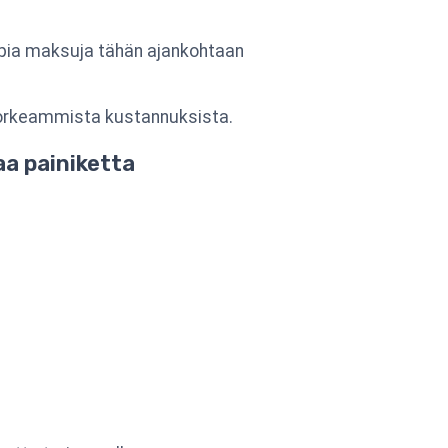
mpia maksuja tähän ajankohtaan
korkeammista kustannuksista.
aa painiketta