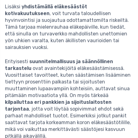
Lisäksi
yhdistämällä eläkesäästöt
kotivakuutukseen
, voit turvata taloudellisen
hyvinvointisi ja suojautua odottamattomilta riskeiltä.
Tämä tarjoaa mielenrauhaa eläkepäiville, kun tiedät,
että sinulla on turvaverkko mahdollisten unettomien
yön uhkien varalta, kuten äkillisten vaurioiden tai
sairauksien vuoksi.
Erityisesti
suunnitelmallisuus ja säännöllinen
tarkastelu
ovat avaintekijöitä eläkesäästämisessä.
Vuosittaiset tavoitteet, kuten säästämisen lisääminen
tiettyyn prosenttiin palkasta tai sijoitusten
muuttaminen lupaavampiin kohteisiin, auttavat sinua
pitämään motivaatiota yllä. On myös tärkeää
kilpailuttaa eri pankkien ja sijoituslaitosten
tarjontaa
, jotta voit löytää sopivimmat ehdot sekä
parhaat mahdolliset tuotot. Esimerkiksi jotkut pankit
saattavat tarjota korkeamman koron eläkesäästötilille,
mikä voi vaikuttaa merkittävästi säästöjesi kasvuun
pitkällä aikavälillä.