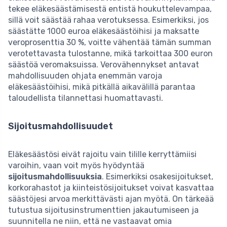
tekee eläkesäästämisestä entistä houkuttelevampaa,
sillä voit säästää rahaa verotuksessa. Esimerkiksi, jos
säästätte 1000 euroa eläkesäästöihisi ja maksatte
veroprosenttia 30 %, voitte vähentää tämän summan
verotettavasta tulostanne, mikä tarkoittaa 300 euron
säästöä veromaksuissa. Verovähennykset antavat
mahdollisuuden ohjata enemmän varoja
eläkesäästöihisi, mikä pitkällä aikavälillä parantaa
taloudellista tilannettasi huomattavasti.
Sijoitusmahdollisuudet
Eläkesäästösi eivät rajoitu vain tilille kerryttämiisi
varoihin, vaan voit myös hyödyntää
sijoitusmahdollisuuksia
. Esimerkiksi osakesijoitukset,
korkorahastot ja kiinteistösijoitukset voivat kasvattaa
säästöjesi arvoa merkittävästi ajan myötä. On tärkeää
tutustua sijoitusinstrumenttien jakautumiseen ja
suunnitella ne niin, että ne vastaavat omia