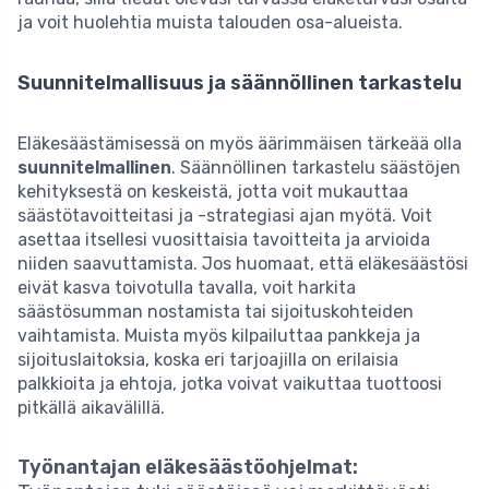
ja voit huolehtia muista talouden osa-alueista.
Suunnitelmallisuus ja säännöllinen tarkastelu
Eläkesäästämisessä on myös äärimmäisen tärkeää olla
suunnitelmallinen
. Säännöllinen tarkastelu säästöjen
kehityksestä on keskeistä, jotta voit mukauttaa
säästötavoitteitasi ja -strategiasi ajan myötä. Voit
asettaa itsellesi vuosittaisia tavoitteita ja arvioida
niiden saavuttamista. Jos huomaat, että eläkesäästösi
eivät kasva toivotulla tavalla, voit harkita
säästösumman nostamista tai sijoituskohteiden
vaihtamista. Muista myös kilpailuttaa pankkeja ja
sijoituslaitoksia, koska eri tarjoajilla on erilaisia
palkkioita ja ehtoja, jotka voivat vaikuttaa tuottoosi
pitkällä aikavälillä.
Työnantajan eläkesäästöohjelmat: