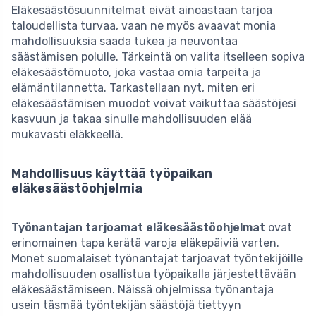
Eläkesäästösuunnitelmat eivät ainoastaan tarjoa
taloudellista turvaa, vaan ne myös avaavat monia
mahdollisuuksia saada tukea ja neuvontaa
säästämisen polulle. Tärkeintä on valita itselleen sopiva
eläkesäästömuoto, joka vastaa omia tarpeita ja
elämäntilannetta. Tarkastellaan nyt, miten eri
eläkesäästämisen muodot voivat vaikuttaa säästöjesi
kasvuun ja takaa sinulle mahdollisuuden elää
mukavasti eläkkeellä.
Mahdollisuus käyttää työpaikan
eläkesäästöohjelmia
Työnantajan tarjoamat eläkesäästöohjelmat
ovat
erinomainen tapa kerätä varoja eläkepäiviä varten.
Monet suomalaiset työnantajat tarjoavat työntekijöille
mahdollisuuden osallistua työpaikalla järjestettävään
eläkesäästämiseen. Näissä ohjelmissa työnantaja
usein täsmää työntekijän säästöjä tiettyyn