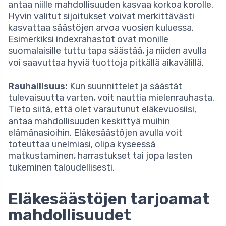
antaa niille mahdollisuuden kasvaa korkoa korolle.
Hyvin valitut sijoitukset voivat merkittävästi
kasvattaa säästöjen arvoa vuosien kuluessa.
Esimerkiksi indexrahastot ovat monille
suomalaisille tuttu tapa säästää, ja niiden avulla
voi saavuttaa hyviä tuottoja pitkällä aikavälillä.
Rauhallisuus:
Kun suunnittelet ja säästät
tulevaisuutta varten, voit nauttia mielenrauhasta.
Tieto siitä, että olet varautunut eläkevuosiisi,
antaa mahdollisuuden keskittyä muihin
elämänasioihin. Eläkesäästöjen avulla voit
toteuttaa unelmiasi, olipa kyseessä
matkustaminen, harrastukset tai jopa lasten
tukeminen taloudellisesti.
Eläkesäästöjen tarjoamat
mahdollisuudet