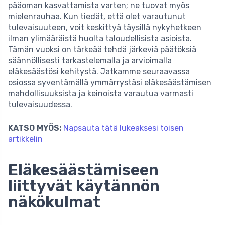
pääoman kasvattamista varten; ne tuovat myös
mielenrauhaa. Kun tiedät, että olet varautunut
tulevaisuuteen, voit keskittyä täysillä nykyhetkeen
ilman ylimääräistä huolta taloudellisista asioista.
Tämän vuoksi on tärkeää tehdä järkeviä päätöksiä
säännöllisesti tarkastelemalla ja arvioimalla
eläkesäästösi kehitystä. Jatkamme seuraavassa
osiossa syventämällä ymmärrystäsi eläkesäästämisen
mahdollisuuksista ja keinoista varautua varmasti
tulevaisuudessa.
KATSO MYÖS:
Napsauta tätä lukeaksesi toisen
artikkelin
Eläkesäästämiseen
liittyvät käytännön
näkökulmat