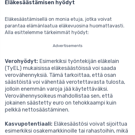
Eläkesäästämisen hyödyt
Eläkesäästämisellä on monia etuja, jotka voivat
parantaa elämänlaatua eläkevuosina huomattavasti.
Alla esittelemme tärkeimmät hyödyt:
Advertisements
Verohyödyt:
Esimerkiksi työntekijän eläkelain
(TyEL) mukaisissa eläkesäästöissä voi saada
verovähennyksiä. Tämä tarkoittaa, että osan
säästöistä voi vähentää verotettavasta tulosta,
jolloin enemmän varoja jää käytettäväksi.
Verovähennysoikeus mahdollistaa sen, että
jokainen säästetty euro on tehokkaampi kuin
pelkkä nettosäästäminen.
Kasvupotentiaali:
Eläkesäästösi voivat sijoittua
esimerkiksi osakemarkkinoille tai rahastoihin, mikä