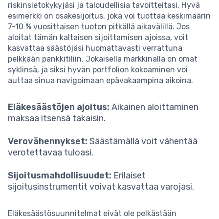
riskinsietokykyjäsi ja taloudellisia tavoitteitasi. Hyvä
esimerkki on osakesijoitus, joka voi tuottaa keskimäärin
7-10 % vuosittaisen tuoton pitkällä aikavälillä. Jos
aloitat tämän kaltaisen sijoittamisen ajoissa, voit
kasvattaa säästöjäsi huomattavasti verrattuna
pelkkään pankkitiliin. Jokaisella markkinalla on omat
syklinsä, ja siksi hyvän portfolion kokoaminen voi
auttaa sinua navigoimaan epävakaampina aikoina.
Eläkesäästöjen ajoitus:
Aikainen aloittaminen
maksaa itsensä takaisin.
Verovähennykset:
Säästämällä voit vähentää
verotettavaa tuloasi.
Sijoitusmahdollisuudet:
Erilaiset
sijoitusinstrumentit voivat kasvattaa varojasi.
Eläkesäästösuunnitelmat eivät ole pelkästään