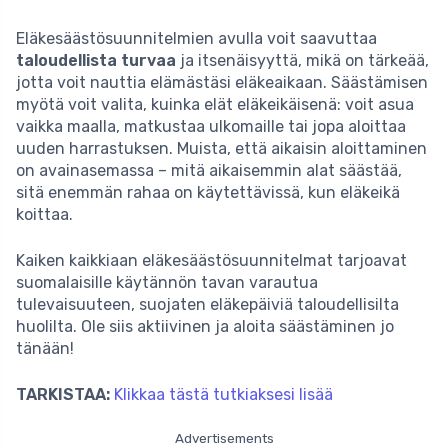
Eläkesäästösuunnitelmien avulla voit saavuttaa
taloudellista turvaa
ja itsenäisyyttä, mikä on tärkeää,
jotta voit nauttia elämästäsi eläkeaikaan. Säästämisen
myötä voit valita, kuinka elät eläkeikäisenä: voit asua
vaikka maalla, matkustaa ulkomaille tai jopa aloittaa
uuden harrastuksen. Muista, että aikaisin aloittaminen
on avainasemassa – mitä aikaisemmin alat säästää,
sitä enemmän rahaa on käytettävissä, kun eläkeikä
koittaa.
Kaiken kaikkiaan eläkesäästösuunnitelmat tarjoavat
suomalaisille käytännön tavan varautua
tulevaisuuteen, suojaten eläkepäiviä taloudellisilta
huolilta. Ole siis aktiivinen ja aloita säästäminen jo
tänään!
TARKISTAA:
Klikkaa tästä tutkiaksesi lisää
Advertisements