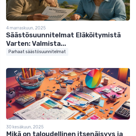
4 marraskuun, 2025
Säästösuunnitelmat Eläköitymistä
Varten: Valmista...
Parhaat säästösuunnitelmat
30 kesäkuun, 2025
Mikä on taloudellinen itsenäisyys ja