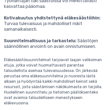
Työnantajan tuki säästöissä voi merkittävästi
kasvattaa pääomaa.
Kotivakuutus yhdistettynä eläkesäästöihin:
Turvaa tulevaisuus ja mahdolliset riskit
samanaikaisesti.
Suunnitelmallisuus ja tarkastelu:
Säästöjen
säännöllinen arviointi on avain onnistumiseen.
Eläkesäästösuunnitelmat tarjoavat laajan valikoiman
etuja, jotka voivat huomattavasti parantaa
taloudellista asemaa tulevaisuudessa. On järkevää
perustaa oma eläkesuunnitelma jo nuoresta iästä
alkaen ja hyödyntää kaikki mahdolliset keinot sekä
resurssit, joita säästämisen näkökulmasta on tarjolla.
Huolellinen suunnittelu ja tietoinen päätöksenteko
ovat avaimia taloudelliseen menestykseen
eläkevuosina.