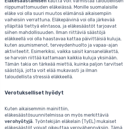
Eläkesäästämisen
kautta voit varmistaa taloudellisen
riippumattomuuden eläkeiässä. Monille suomalaisille
eläke voi olla suuri muutos elämänsä aikaisempiin
vaiheisiin verrattuna. Eläkepäivinä voi olla järkevää
ylläpitää tiettyä elintasoa, ja eläkesäästöt tarjoavat
siihen mahdollisuuden. Ilman riittäviä säästöjä
eläkkeellä voi olla haastavaa kattaa päivittäisiä kuluja,
kuten asumismenot, terveydenhuolto ja vapaa-ajan
aktiviteetit. Esimerkiksi, vaikka saisit kansaneläkettä,
se harvoin riittää kattamaan kaikkia kuluja yksinään.
Tämän takia on tärkeää miettiä, kuinka paljon tarvitset
säästöjä, jotta voit elää mukavasti ja ilman
taloudellista stressiä eläkkeellä.
Verotukselliset hyödyt
Kuten aikaisemmin mainittiin,
eläkesäästösuunnitelmissa on myös merkittäviä
verohyötyjä
. Työntekijän eläkelain (TyEL) mukaiset
eläkesäästöt voivat oikeuttaa verovähennyksiin. Tämä