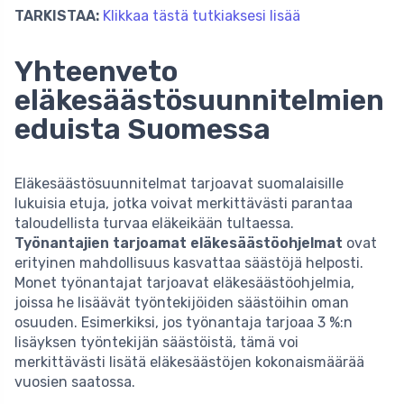
TARKISTAA:
Klikkaa tästä tutkiaksesi lisää
Yhteenveto
eläkesäästösuunnitelmien
eduista Suomessa
Eläkesäästösuunnitelmat tarjoavat suomalaisille
lukuisia etuja, jotka voivat merkittävästi parantaa
taloudellista turvaa eläkeikään tultaessa.
Työnantajien tarjoamat eläkesäästöohjelmat
ovat
erityinen mahdollisuus kasvattaa säästöjä helposti.
Monet työnantajat tarjoavat eläkesäästöohjelmia,
joissa he lisäävät työntekijöiden säästöihin oman
osuuden. Esimerkiksi, jos työnantaja tarjoaa 3 %:n
lisäyksen työntekijän säästöistä, tämä voi
merkittävästi lisätä eläkesäästöjen kokonaismäärää
vuosien saatossa.