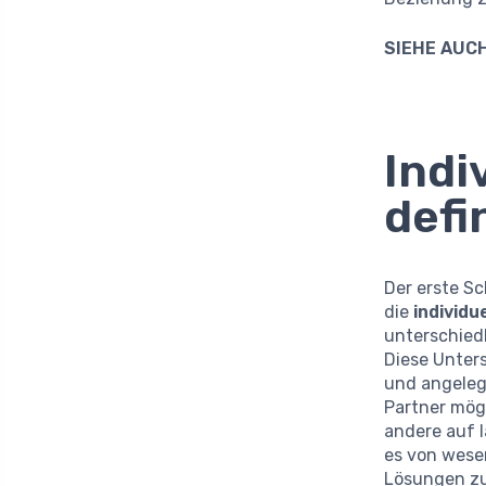
SIEHE AUCH
Indi
defi
Der erste Sc
die
individu
unterschiedl
Diese Unters
und angeleg
Partner mögl
andere auf l
es von wese
Lösungen zu 