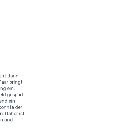
eht darin,
Paar bringt
ng ein.
eld gespart
end ein
 könnte der
n. Daher ist
en und