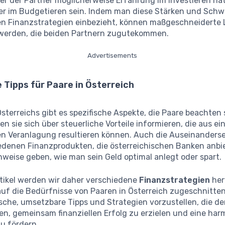
er der Partner möglicherweise Erfahrung im Investieren hat
er im Budgetieren sein. Indem man diese Stärken und Schw
 Finanzstrategien einbezieht, können maßgeschneiderte
werden, die beiden Partnern zugutekommen.
Advertisements
 Tipps für Paare in Österreich
sterreichs gibt es spezifische Aspekte, die Paare beachten 
ten sie sich über steuerliche Vorteile informieren, die aus ei
 Veranlagung resultieren können. Auch die Auseinanders
edenen Finanzprodukten, die österreichischen Banken anbi
nweise geben, wie man sein Geld optimal anlegt oder spart.
rtikel werden wir daher verschiedene
Finanzstrategien
her
 auf die Bedürfnisse von Paaren in Österreich zugeschnitten 
tische, umsetzbare Tipps und Strategien vorzustellen, die d
en, gemeinsam finanziellen Erfolg zu erzielen und eine ha
u fördern.