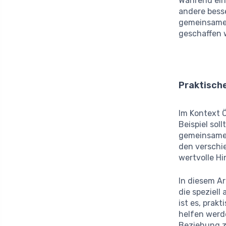
Während ein
andere bess
gemeinsamen
geschaffen 
Praktische
Im Kontext Ö
Beispiel soll
gemeinsamen
den verschi
wertvolle Hi
In diesem A
die speziell
ist es, prak
helfen werd
Beziehung z