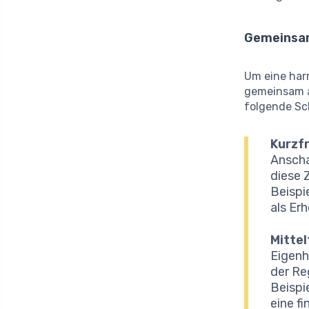
Gemeinsam
Um eine harm
gemeinsam an
folgende Sch
Kurzfr
Anscha
diese 
Beispi
als Er
Mittel
Eigenh
der Re
Beispi
eine fi