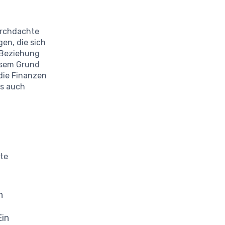
durchdachte
en, die sich
r Beziehung
esem Grund
die Finanzen
ls auch
nte
n
Ein