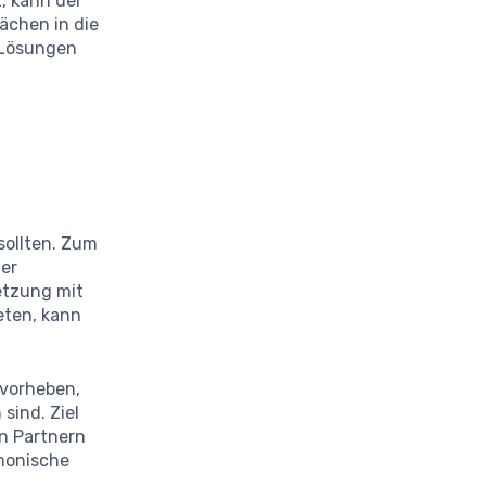
, kann der
ächen in die
 Lösungen
sollten. Zum
ner
etzung mit
eten, kann
vorheben,
sind. Ziel
en Partnern
rmonische