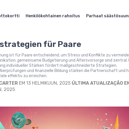
ttokortti
Henkilökohtainen rahoitus
Parhaat säästösuun
strategien für Paare
anung ist für Paare entscheidend, um Stress und Konflikte zu vermeide
ikation, gemeinsame Budgetierung und Altersvorsorge sind zentral. 
ng individueller Stärken fördert maßgeschneiderte Strategien.
erprüfungen und finanzielle Bildung stärken die Partnerschaft und h
le effektiv zu erreichen.
 CARTER
EM 13 HELMIKUUN, 2025
ÚLTIMA ATUALIZAÇÃO E
, 2025