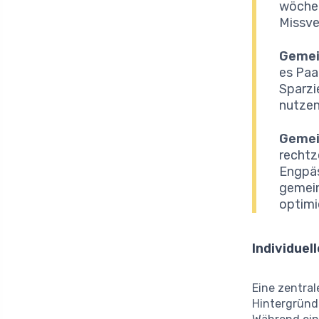
wöchen
Missve
Gemei
es Paa
Sparzi
nutzen
Gemei
rechtz
Engpäs
gemein
optimi
Individue
Eine zentral
Hintergründ