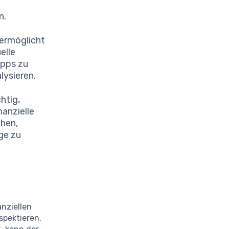
n.
 ermöglicht
elle
Apps zu
lysieren.
chtig,
nanzielle
ehen,
ge zu
anziellen
spektieren.