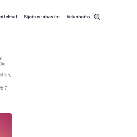
nitelmat
Sijoitusrahastot
Velanhoito
n.
Die
elfen,
M:
7