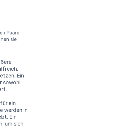
ten Paare
nnen sie
ößere
lfreich,
etzen. Ein
er sowohl
rt.
für ein
le werden in
bt. Ein
n, um sich