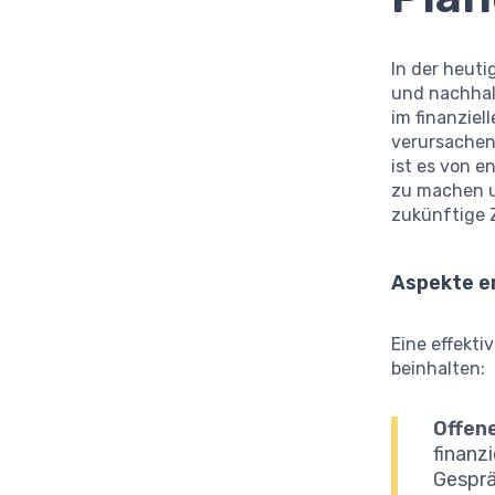
In der heuti
und nachha
im finanzie
verursachen
ist es von 
zu machen un
zukünftige Zi
Aspekte e
Eine effekti
beinhalten:
Offen
finanz
Gesprä