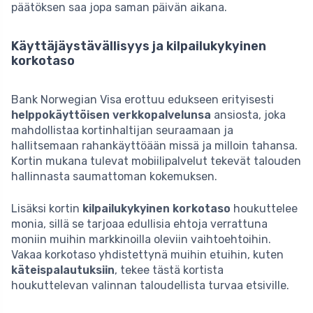
päätöksen saa jopa saman päivän aikana.
Käyttäjäystävällisyys ja kilpailukykyinen
korkotaso
Bank Norwegian Visa erottuu edukseen erityisesti
helppokäyttöisen verkkopalvelunsa
ansiosta, joka
mahdollistaa kortinhaltijan seuraamaan ja
hallitsemaan rahankäyttöään missä ja milloin tahansa.
Kortin mukana tulevat mobiilipalvelut tekevät talouden
hallinnasta saumattoman kokemuksen.
Lisäksi kortin
kilpailukykyinen korkotaso
houkuttelee
monia, sillä se tarjoaa edullisia ehtoja verrattuna
moniin muihin markkinoilla oleviin vaihtoehtoihin.
Vakaa korkotaso yhdistettynä muihin etuihin, kuten
käteispalautuksiin
, tekee tästä kortista
houkuttelevan valinnan taloudellista turvaa etsiville.