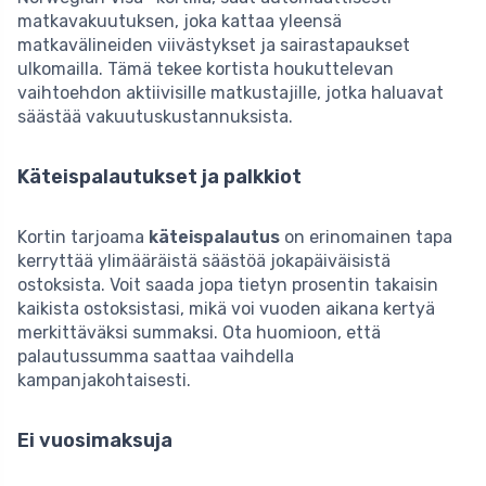
matkavakuutuksen, joka kattaa yleensä
matkavälineiden viivästykset ja sairastapaukset
ulkomailla. Tämä tekee kortista houkuttelevan
vaihtoehdon aktiivisille matkustajille, jotka haluavat
säästää vakuutuskustannuksista.
Käteispalautukset ja palkkiot
Kortin tarjoama
käteispalautus
on erinomainen tapa
kerryttää ylimääräistä säästöä jokapäiväisistä
ostoksista. Voit saada jopa tietyn prosentin takaisin
kaikista ostoksistasi, mikä voi vuoden aikana kertyä
merkittäväksi summaksi. Ota huomioon, että
palautussumma saattaa vaihdella
kampanjakohtaisesti.
Ei vuosimaksuja