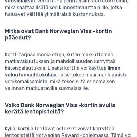
vuosimaksut
verrattuna perinteisiin luottokortteihin,
mikä saattaa lisätä sen kiinnostavuutta niille, jotka
haluavat välttää ylimääräisiä kustannuksia.
Mitkä ovat Bank Norwegian Visa -kortin
pääedut?
Kortti tarjoaa monia etuja, kuten maksuttoman
matkavakuutuksen ja mahdollisuuden kerryttää
käteispalautuksia. Lisäksi korttia voi käyttää
ilman
valuutanvaihtokuluja
, ja se tukee maailmanlaajuista
verkkomaksamista, mikä tekee siitä erinomaisen
valinnan matkustaville suomalaisille.
Voiko Bank Norwegian Visa -kortin avulla
kerätä lentopisteitä?
Kyllä, kortilla tehtävät ostokset voivat kerryttää
lentopisteitä Norwegian Reward -ohjelmassa. Tämä voi