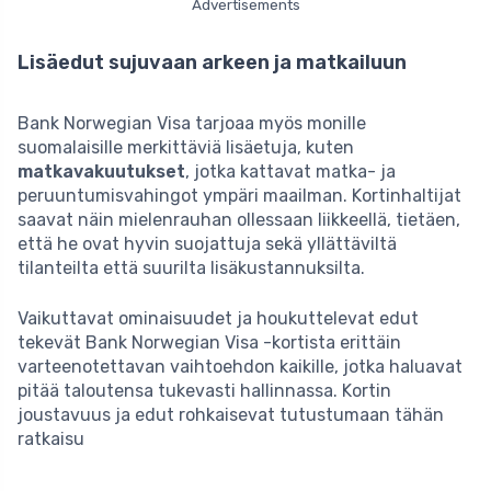
Advertisements
Lisäedut sujuvaan arkeen ja matkailuun
Bank Norwegian Visa tarjoaa myös monille
suomalaisille merkittäviä lisäetuja, kuten
matkavakuutukset
, jotka kattavat matka- ja
peruuntumisvahingot ympäri maailman. Kortinhaltijat
saavat näin mielenrauhan ollessaan liikkeellä, tietäen,
että he ovat hyvin suojattuja sekä yllättäviltä
tilanteilta että suurilta lisäkustannuksilta.
Vaikuttavat ominaisuudet ja houkuttelevat edut
tekevät Bank Norwegian Visa -kortista erittäin
varteenotettavan vaihtoehdon kaikille, jotka haluavat
pitää taloutensa tukevasti hallinnassa. Kortin
joustavuus ja edut rohkaisevat tutustumaan tähän
ratkaisu