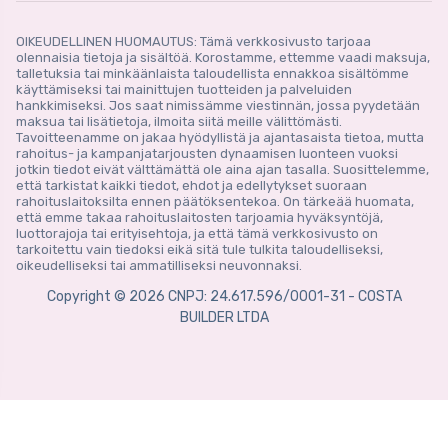
OIKEUDELLINEN HUOMAUTUS: Tämä verkkosivusto tarjoaa
olennaisia ​​tietoja ja sisältöä. Korostamme, ettemme vaadi maksuja,
talletuksia tai minkäänlaista taloudellista ennakkoa sisältömme
käyttämiseksi tai mainittujen tuotteiden ja palveluiden
hankkimiseksi. Jos saat nimissämme viestinnän, jossa pyydetään
maksua tai lisätietoja, ilmoita siitä meille välittömästi.
Tavoitteenamme on jakaa hyödyllistä ja ajantasaista tietoa, mutta
rahoitus- ja kampanjatarjousten dynaamisen luonteen vuoksi
jotkin tiedot eivät välttämättä ole aina ajan tasalla. Suosittelemme,
että tarkistat kaikki tiedot, ehdot ja edellytykset suoraan
rahoituslaitoksilta ennen päätöksentekoa. On tärkeää huomata,
että emme takaa rahoituslaitosten tarjoamia hyväksyntöjä,
luottorajoja tai erityisehtoja, ja että tämä verkkosivusto on
tarkoitettu vain tiedoksi eikä sitä tule tulkita taloudelliseksi,
oikeudelliseksi tai ammatilliseksi neuvonnaksi.
Copyright © 2026 CNPJ: 24.617.596/0001-31 - COSTA
BUILDER LTDA