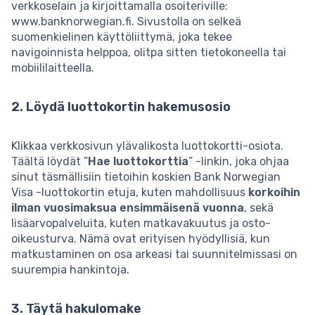
verkkoselain ja kirjoittamalla osoiteriville:
www.banknorwegian.fi. Sivustolla on selkeä
suomenkielinen käyttöliittymä, joka tekee
navigoinnista helppoa, olitpa sitten tietokoneella tai
mobiililaitteella.
2. Löydä luottokortin hakemusosio
Klikkaa verkkosivun ylävalikosta luottokortti-osiota.
Täältä löydät ”
Hae luottokorttia
” -linkin, joka ohjaa
sinut täsmällisiin tietoihin koskien Bank Norwegian
Visa -luottokortin etuja, kuten mahdollisuus
korkoihin
ilman vuosimaksua ensimmäisenä vuonna
, sekä
lisäarvopalveluita, kuten matkavakuutus ja osto-
oikeusturva. Nämä ovat erityisen hyödyllisiä, kun
matkustaminen on osa arkeasi tai suunnitelmissasi on
suurempia hankintoja.
3. Täytä hakulomake