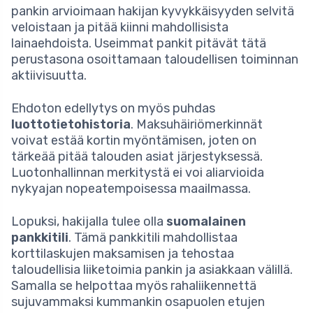
pankin arvioimaan hakijan kyvykkäisyyden selvitä
veloistaan ja pitää kiinni mahdollisista
lainaehdoista. Useimmat pankit pitävät tätä
perustasona osoittamaan taloudellisen toiminnan
aktiivisuutta.
Ehdoton edellytys on myös puhdas
luottotietohistoria
. Maksuhäiriömerkinnät
voivat estää kortin myöntämisen, joten on
tärkeää pitää talouden asiat järjestyksessä.
Luotonhallinnan merkitystä ei voi aliarvioida
nykyajan nopeatempoisessa maailmassa.
Lopuksi, hakijalla tulee olla
suomalainen
pankkitili
. Tämä pankkitili mahdollistaa
korttilaskujen maksamisen ja tehostaa
taloudellisia liiketoimia pankin ja asiakkaan välillä.
Samalla se helpottaa myös rahaliikennettä
sujuvammaksi kummankin osapuolen etujen