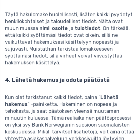
Täytä hakulomake huolellisesti, lisäten kaikki pyydetyt
henkilökohtaiset ja taloudelliset tiedot. Näitä ovat
muun muassa
nimi
,
osoite
ja
tulotiedot
. On tärkeää,
että kaikki syöttämäsi tiedot ovat oikein, sillä ne
vaikuttavat hakemuksesi käsittelyyn nopeasti ja
sujuvasti. Muistathan tarkistaa lomakkeeseen
syöttämäsi tiedot, sillä virheet voivat viivästyttää
hakemuksen käsittelyä.
4. Lähetä hakemus ja odota päätöstä
Kun olet tarkistanut kaikki tiedot, paina ”
Lähetä
hakemus
” -painiketta. Hakeminen on nopeaa ja
tehokasta, ja saat päätöksen yleensä muutaman
minuutin kuluessa. Tämä realiaikainen päätösprosessi
on yksi syy Bank Norwegianin suosioon suomalaisten
keskuudessa. Mikäli tarvitset lisätietoja, voit aina ottaa
yhteyttä asiakaspalveluun verkkosivuilta löytyvien