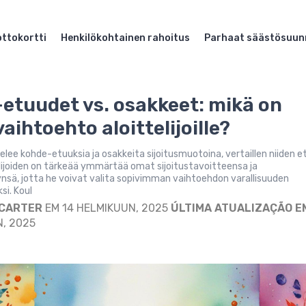
ttokortti
Henkilökohtainen rahoitus
Parhaat säästösuun
etuudet vs. osakkeet: mikä on
aihtoehto aloittelijoille?
telee kohde-etuuksia ja osakkeita sijoitusmuotoina, vertaillen niiden et
telijoiden on tärkeää ymmärtää omat sijoitustavoitteensa ja
ynsä, jotta he voivat valita sopivimman vaihtoehdon varallisuuden
si. Koul
 CARTER
EM 14 HELMIKUUN, 2025
ÚLTIMA ATUALIZAÇÃO E
, 2025