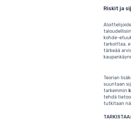
Riskit ja 
Aloittelijoi
taloudellisii
kohde-etuuks
tarkoittaa, e
tärkeää arvi
kaupankäynn
Teorian lisä
suuntaan sij
tarkemmin
tehdä tietoo
tutkitaan n
TARKISTAA