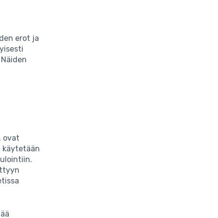
den erot ja
yisesti
. Näiden
, ovat
a käytetään
ulointiin.
ettyyn
etissa
tää