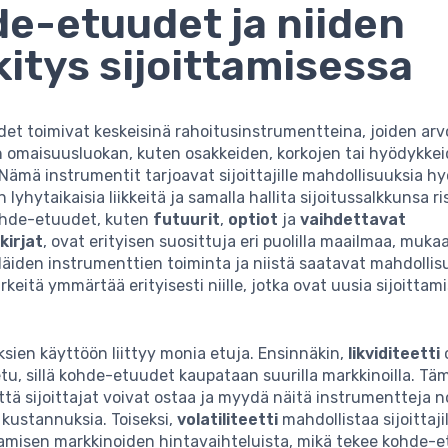
e-etuudet ja niiden
itys sijoittamisessa
et toimivat keskeisinä rahoitusinstrumentteina, joiden ar
n omaisuusluokan, kuten osakkeiden, korkojen tai hyödykkei
 Nämä instrumentit tarjoavat sijoittajille mahdollisuuksia 
lyhytaikaisia liikkeitä ja samalla hallita sijoitussalkkunsa ri
ohde-etuudet, kuten
futuurit
,
optiot
ja
vaihdettavat
kirjat
, ovat erityisen suosittuja eri puolilla maailmaa, muka
iden instrumenttien toiminta ja niistä saatavat mahdollis
ärkeitä ymmärtää erityisesti niille, jotka ovat uusia sijoittam
ien käyttöön liittyy monia etuja. Ensinnäkin,
likviditeetti
tu, sillä kohde-etuudet kaupataan suurilla markkinoilla. Tä
että sijoittajat voivat ostaa ja myydä näitä instrumentteja n
 kustannuksia. Toiseksi,
volatiliteetti
mahdollistaa sijoittaji
aamisen markkinoiden hintavaihteluista, mikä tekee kohde-e