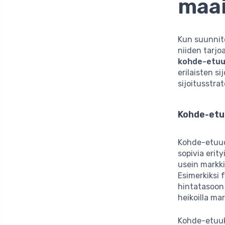
maa
Kun suunnite
niiden tarjo
kohde-etu
erilaisten s
sijoitusstrat
Kohde-etu
Kohde-etuude
sopivia erit
usein markki
Esimerkiksi 
hintatasoon 
heikoilla mar
Kohde-etuuks