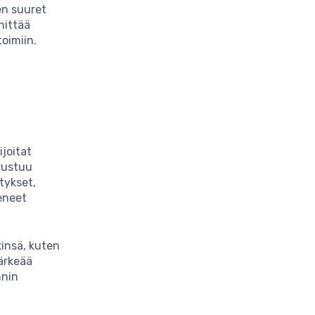
ten suuret
hittää
oimiin.
joitat
rustuu
tykset,
keneet
kinsä, kuten
tärkeää
nnin