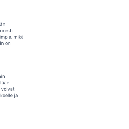
dän
uresti
limpia, mikä
öin on
hin
llään
 voivat
keelle ja