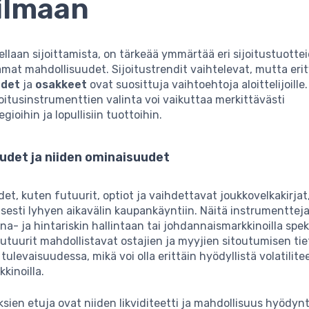
ilmaan
llaan sijoittamista, on tärkeää ymmärtää eri sijoitustuottei
amat mahdollisuudet. Sijoitustrendit vaihtelevat, mutta erit
udet
ja
osakkeet
ovat suosittuja vaihtoehtoja aloittelijoille
ijoitusinstrumenttien valinta voi vaikuttaa merkittävästi
egioihin ja lopullisiin tuottoihin.
udet ja niiden ominaisuudet
t, kuten futuurit, optiot ja vaihdettavat joukkovelkakirjat
yisesti lyhyen aikavälin kaupankäyntiin. Näitä instrumenttej
na- ja hintariskin hallintaan tai johdannaismarkkinoilla spek
futuurit mahdollistavat ostajien ja myyjien sitoutumisen ti
tulevaisuudessa, mikä voi olla erittäin hyödyllistä volatilite
kkinoilla.
ien etuja ovat niiden likviditeetti ja mahdollisuus hyödyn