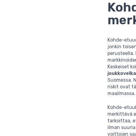
Kohd
merk
Kohde-etuud
jonkin toise
perusteella.
markkinoiden 
Keskeiset k
joukkovelka
Suomessa. Nä
riskit ovat t
maailmassa.
Kohde-etuuks
merkittävä e
tarkoittaa, 
ilman suuria
voittojen s