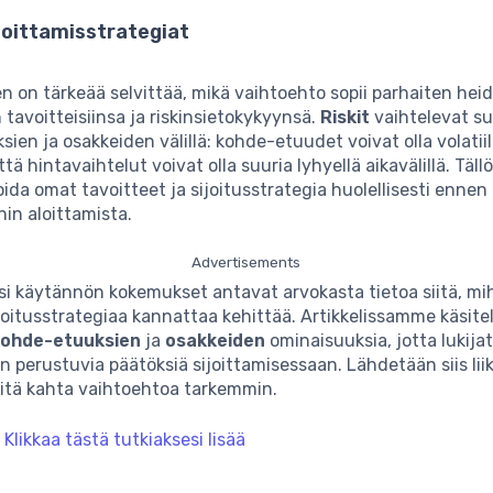
sijoittamisstrategiat
den on tärkeää selvittää, mikä vaihtoehto sopii parhaiten hei
n tavoitteisiinsa ja riskinsietokykyynsä.
Riskit
vaihtelevat su
ien ja osakkeiden välillä: kohde-etuudet voivat olla volatii
ttä hintavaihtelut voivat olla suuria lyhyellä aikavälillä. Täll
oida omat tavoitteet ja sijoitusstrategia huolellisesti ennen
in aloittamista.
Advertisements
ksi käytännön kokemukset antavat arvokasta tietoa siitä, mi
oitusstrategiaa kannattaa kehittää. Artikkelissamme käsite
kohde-etuuksien
ja
osakkeiden
ominaisuuksia, jotta lukijat
n perustuvia päätöksiä sijoittamisessaan. Lähdetään siis liik
äitä kahta vaihtoehtoa tarkemmin.
:
Klikkaa tästä tutkiaksesi lisää