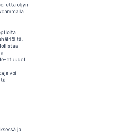
o, että öljyn
rkeammalla
optioita
äiriöiltä,
ollistaa
ta
hde-etuudet
taja voi
ttä
ä
yksessä ja