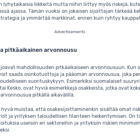
 lyhytaikaisia liikkeitä mutta niihin liittyy myös riskejä, ku
essä ajassa. Tämän vuoksi on jokaisen sijoittajan tärkeää ke
strategia ja ymmärtää markkinat, ennen kuin ryhtyy kauppat
Advertisements
ja pitkäaikainen arvonnousu
rjoavat mahdollisuuden pitkäaikaiseen arvonnousuun. Kun si
 voit saada osinkotuottoja ja pääoman arvonnousua, joka pe
loudelliseen suorituskykyyn. Esimerkiksi suomalaiset suuryri
tai Kesko, ovat hyviä esimerkkejä osakkeista, jotka ovat ko
arvonnousua pitkällä aikavälillä.
 hyvä muistaa, että osakesijoittaminenkin sisältää omat ris
iöt ja yrityksen taloudellisen tilanteen heikentymisen. On 
oituksia useisiin eri sektoreihin ja yrityksiin riskien minimoi
eksi.