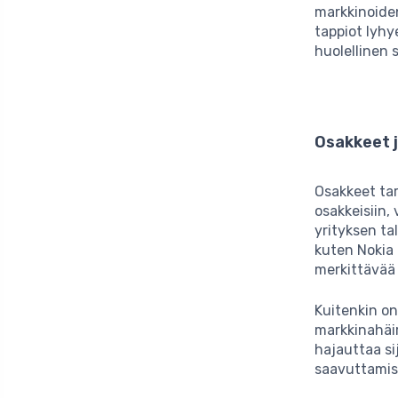
markkinoiden
tappiot lyhy
huolellinen 
Osakkeet 
Osakkeet ta
osakkeisiin,
yrityksen ta
kuten Nokia 
merkittävää 
Kuitenkin on
markkinahäir
hajauttaa sij
saavuttamis