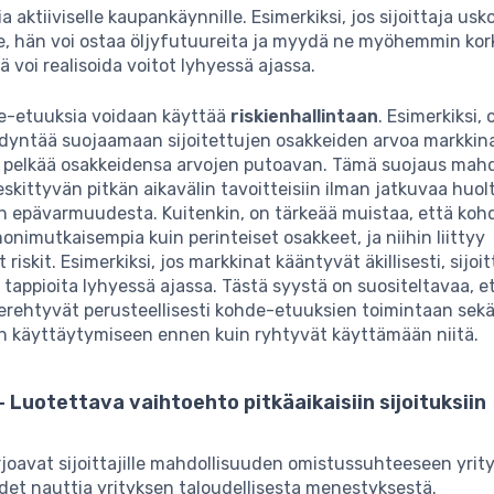
 aktiiviselle kaupankäynnille. Esimerkiksi, jos sijoittaja usko
e, hän voi ostaa öljyfutuureita ja myydä ne myöhemmin ko
ä voi realisoida voitot lyhyessä ajassa.
de-etuuksia voidaan käyttää
riskienhallintaan
. Esimerkiksi, 
yntää suojaamaan sijoitettujen osakkeiden arvoa markkinah
ja pelkää osakkeidensa arvojen putoavan. Tämä suojaus mahd
keskittyvän pitkän aikavälin tavoitteisiin ilman jatkuvaa huol
n epävarmuudesta. Kuitenkin, on tärkeää muistaa, että ko
onimutkaisempia kuin perinteiset osakkeet, ja niihin liittyy
iskit. Esimerkiksi, jos markkinat kääntyvät äkillisesti, sijoit
 tappioita lyhyessä ajassa. Tästä syystä on suositeltavaa, e
 perehtyvät perusteellisesti kohde-etuuksien toimintaan sek
n käyttäytymiseen ennen kuin ryhtyvät käyttämään niitä.
 Luotettava vaihtoehto pitkäaikaisiin sijoituksiin
joavat sijoittajille mahdollisuuden omistussuhteeseen yrit
et nauttia yrityksen taloudellisesta menestyksestä.