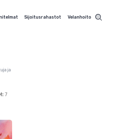
nitelmat
Sijoitusrahastot
Velanhoito
uja ja
M:
7