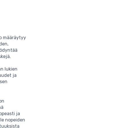
vo määräytyy
den,
hyödyntää
skejä.
an lukien
uudet ja
isen
on
mä
opeasti ja
lle nopeiden
tuuksista