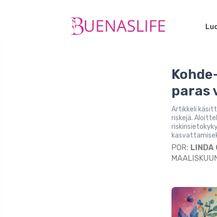
Luo
Kohde-
paras v
Artikkeli käsit
riskejä. Aloit
riskinsietokyk
kasvattamisek
POR:
LINDA
MAALISKUUN