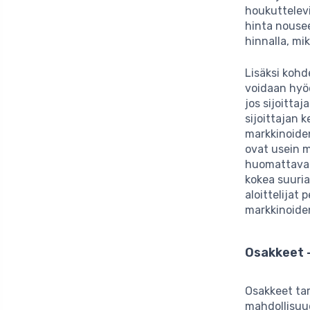
houkuttelevia
hinta nouse
hinnalla, mik
Lisäksi koh
voidaan hyöd
jos sijoitta
sijoittajan 
markkinoide
ovat usein m
huomattavat r
kokea suuria
aloittelijat
markkinoide
Osakkeet –
Osakkeet tar
mahdollisuud