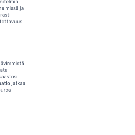
nitelmia
me missä ja
rästi
utettavuus
tävimmistä
rata
 säästösi
aatio jatkaa
euroa