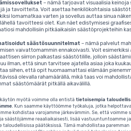
ämissovellukset
– nämä tarjoavat visuaalisia keinoja
jä ja tavoitteita. Voit asettaa henkilökohtaisia säästö
kiksi lomamatkaa varten ja sovellus auttaa sinua näke
lähellä tavoitteesi olet. Kun näet edistymisesi graafises
atiosi mahdollisiin pitkäaikaisiin säästöprojekteihin ka
atisoidut säästösuunnitelmat
– nämä palvelut mah
misen vaivattomammin ennakoivasti. Voit esimerkiksi
ttisen siirron palkastasi säästötilille, jolloin säästäm
uu ilman, että sinun tarvitsee ajatella asiaa joka kuuka
htaa siihen, että opit huomaamattasi elämään pienemm
tävissä olevalla rahamäärällä, mikä taas voi mahdollist
mat säästömäärät pitkällä aikavälillä.
 käytön myötä voimme olla entistä
tietoisempia taloudellis
tämme
. Kun saamme käyttöömme työkaluja, jotka helpottav
voimme kohdistaa varojamme järkevämmin. Se, että voimme 
 säästöjämme reaaliaikaisesti, lisää vastuuntuntoamme j
 taloudellisissa päätöksissä. Tämä mahdollistaa paremman