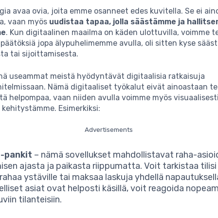
ia avaa ovia, joita emme osanneet edes kuvitella. Se ei ai
ea, vaan myös
uudistaa tapaa, jolla säästämme ja hallit
me
. Kun digitaalinen maailma on käden ulottuvilla, voimme 
a päätöksiä jopa älypuhelimemme avulla, oli sitten kyse sääs
ta tai sijoittamisesta.
ä useammat meistä hyödyntävät digitaalisia ratkaisuja
telmissaan. Nämä digitaaliset työkalut eivät ainoastaan t
tä helpompaa, vaan niiden avulla voimme myös visuaalisest
a kehitystämme. Esimerkiksi:
Advertisements
e-pankit
– nämä sovellukset mahdollistavat raha-asio
sen ajasta ja paikasta riippumatta. Voit tarkistaa tilisi 
ä rahaa ystäville tai maksaa laskuja yhdellä napautuksell
elliset asiat ovat helposti käsillä, voit reagoida nopea
iin tilanteisiin.