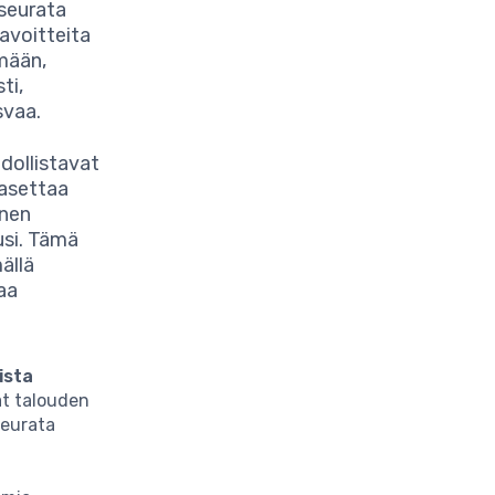
 seurata
tavoitteita
mään,
ti,
svaa.
dollistavat
 asettaa
inen
usi. Tämä
ällä
aa
ista
at talouden
seurata
a