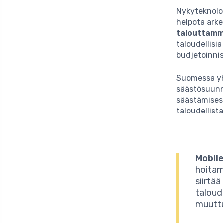
Nykyteknolog
helpota ark
talouttam
taloudellisi
budjetoinnis
Suomessa yh
säästösuunni
säästämises
taloudellist
Mobil
hoitami
siirtä
taloud
muuttuv