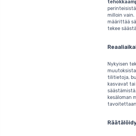
tehokkaamp
perinteisist
milloin vain
määrittää s
tekee sääst
Reaaliaik
Nykyisen te
muutoksista
tilitietoja,
kasvavat tai
säästämistä.
kesäloman ma
tavoitettaan
Räätälöid