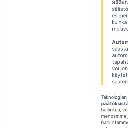
Sääst
säästö
esimer
kuinka 
motiva
Autom
säästä
automaa
tapaht
voi jo
käytet
suurem
Teknologian
päätöksis
hallintaa, 
menoamme ja
harkintamme