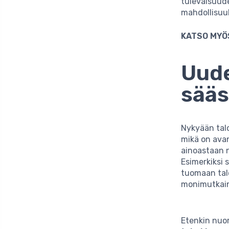
tulevaisuud
mahdollisuuks
KATSO MYÖ
Uude
sää
Nykyään talo
mikä on avan
ainoastaan n
Esimerkiksi
tuomaan tal
monimutkain
Etenkin nuor