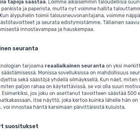
ia tapoja säästää
. Loimme aikaisemmin taloudellisia suun
ä pankista ja paperista, mutta nyt voimme hallita talouttam
. Kun älypuhelin toimii talousneuvonantajana, voimme näppä
äästötavoitteet ja seurata edistymistämme. Tällainen saav
ämisestä innostavampaa ja hauskempaa.
ainen seuranta
knologian tarjoama
reaaliaikainen seuranta
on yksi merkit
 säästämisessä. Monissa sovelluksissa on mahdollisuus seu
 budjettia sekä säästöjä yhdellä silmäyksellä. Kun näet, miten
 miten paljon rahaa on käytettävissä, se voi olla suuri motiv
 Esimerkiksi, jos joku on asettanut tavoitteen säästää 500 
tkakassaan, itse näyttö, joka kertoo kuinka lähelle hän on
, voi innostaa häntä karsimaan päivittäisistä kuluista.
yt suositukset