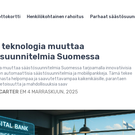
ttokortti
Henkilökohtainen rahoitus
Parhaat säästösuun
 teknologia muuttaa
ösuunnitelmia Suomessa
a muuttaa säästösuunnitelmia Suomessa tarjoamalla innovatiivisia
en automaattisia säästösuunnitelmia ja mobiilipankkeja. Tämä tekee
nnasta helpompaa ja saavutettavampaa kaikenikäisille, parantaen
tietoisuutta ja mahdollisuuksia saav
 CARTER
EM 4 MARRASKUUN, 2025