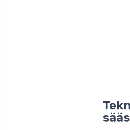
Tekn
sää