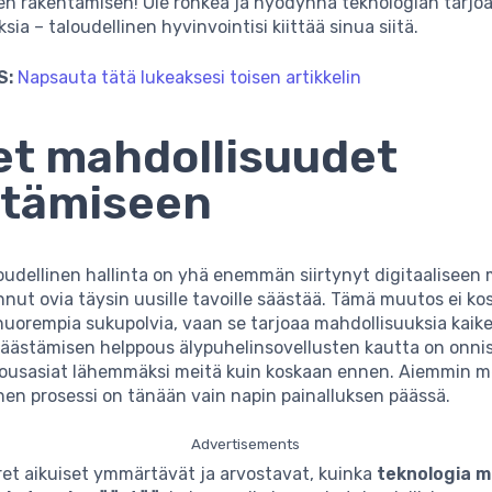
en rakentamisen! Ole rohkea ja hyödynnä teknologian tarjo
ia – taloudellinen hyvinvointisi kiittää sinua siitä.
S:
Napsauta tätä lukeaksesi toisen artikkelin
t mahdollisuudet
stämiseen
udellinen hallinta on yhä enemmän siirtynyt digitaaliseen
nut ovia täysin uusille tavoille säästää. Tämä muutos ei ko
uorempia sukupolvia, vaan se tarjoaa mahdollisuuksia kaiken
 säästämisen helppous älypuhelinsovellusten kautta on onni
ousasiat lähemmäksi meitä kuin koskaan ennen. Aiemmin m
en prosessi on tänään vain napin painalluksen päässä.
Advertisements
et aikuiset ymmärtävät ja arvostavat, kuinka
teknologia m