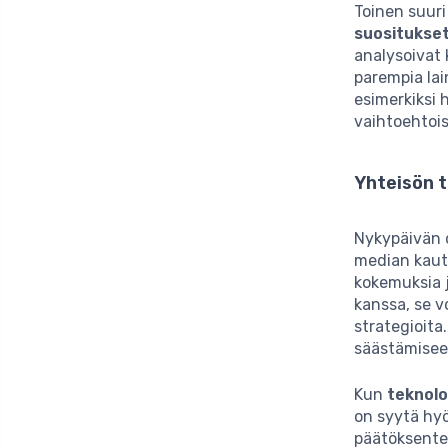
Toinen suuri
suositukse
analysoivat 
parempia lai
esimerkiksi 
vaihtoehtois
Yhteisön t
Nykypäivän 
median kautt
kokemuksia j
kanssa, se v
strategioita
säästämiseen
Kun
teknolo
on syytä hyö
päätöksente