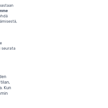
noastaan
semme
tehdä
tämisestä,
ee
i seurata
iden
tilan,
a. Kun
mmin