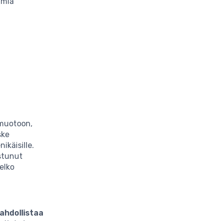
amia
 muotoon,
ske
ikäisille.
stunut
elko
ahdollistaa