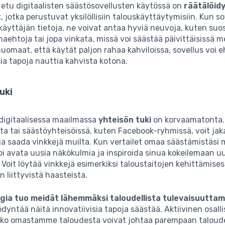
 etu digitaalisten säästösovellusten käytössä on
räätälöid
t
, jotka perustuvat yksilöllisiin talouskäyttäytymisiin. Kun s
käyttäjän tietoja, ne voivat antaa hyviä neuvoja, kuten suos
naehtoja tai jopa vinkata, missä voi säästää päivittäisissä 
huomaat, että käytät paljon rahaa kahviloissa, sovellus voi 
ia tapoja nauttia kahvista kotona.
uki
digitaalisessa maailmassa
yhteisön tuki
on korvaamatonta. 
a tai säästöyhteisöissä, kuten Facebook-ryhmissä, voit ja
a saada vinkkejä muilta. Kun vertailet omaa säästämistäsi
oi avata uusia näkökulmia ja inspiroida sinua kokeilemaan u
. Voit löytää vinkkejä esimerkiksi taloustaitojen kehittämises
 liittyvistä haasteista.
gia tuo meidät lähemmäksi taloudellista tulevaisuutta
dyntää näitä innovatiivisia tapoja säästää. Aktiivinen osall
ko omastamme taloudesta voivat johtaa parempaan taloude