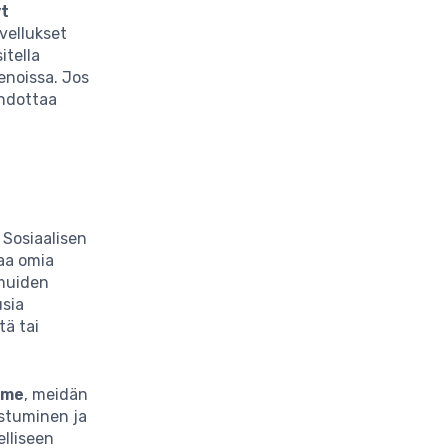
yt
ovellukset
itella
menoissa. Jos
ehdottaa
Sosiaalisen
kaa omia
 muiden
usia
tä tai
mme
, meidän
istuminen ja
lliseen