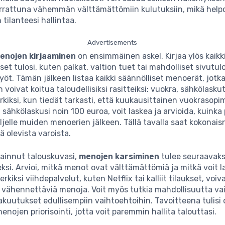
rrattuna vähemmän välttämättömiin kulutuksiin, mikä help
 tilanteesi hallintaa.
Advertisements
menojen kirjaaminen
on ensimmäinen askel. Kirjaa ylös kaikk
set tulosi, kuten palkat, valtion tuet tai mahdolliset sivutul
yöt. Tämän jälkeen listaa kaikki säännölliset menoerät, jotk
voivat koitua taloudellisiksi rasitteiksi: vuokra, sähkölaskut
rkiksi, kun tiedät tarkasti, että kuukausittainen vuokrasopi
 sähkölaskusi noin 100 euroa, voit laskea ja arvioida, kuinka
jäljelle muiden menoerien jälkeen. Tällä tavalla saat kokona
ä olevista varoista.
vainnut talouskuvasi,
menojen karsiminen
tulee seuraavaks
ksi. Arvioi, mitkä menot ovat välttämättömiä ja mitkä voit l
rkiksi viihdepalvelut, kuten Netflix tai kalliit tilaukset, voiva
 vähennettäviä menoja. Voit myös tutkia mahdollisuutta va
akuutukset edullisempiin vaihtoehtoihin. Tavoitteena tulisi 
enojen priorisointi, jotta voit paremmin hallita talouttasi.