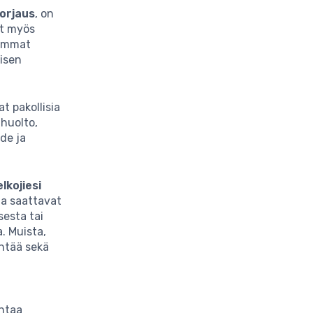
orjaus
, on
it myös
vemmat
aisen
at pakollisia
nhuolto,
hde ja
lkojiesi
ja saattavat
sesta tai
. Muista,
entää sekä
antaa