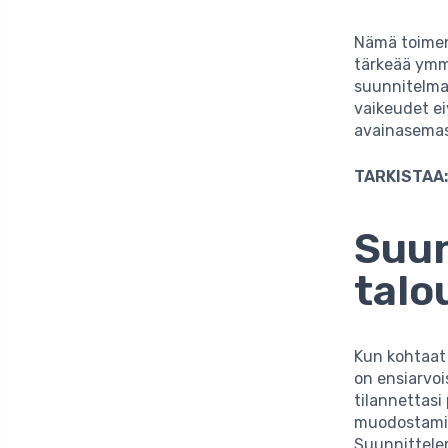
Nämä toimenp
tärkeää ymmä
suunnitelmal
vaikeudet eiv
avainasemas
TARKISTAA
Suun
talo
Kun kohtaat 
on ensiarvoi
tilannettasi
muodostamise
Suunnittelem