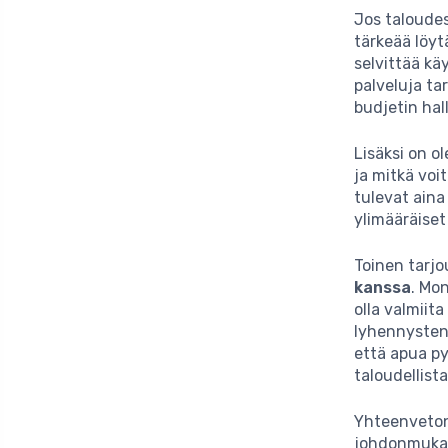
Jos taloudes
tärkeää löyt
selvittää kä
palveluja ta
budjetin hal
Lisäksi on ol
ja mitkä voit
tulevat aina
ylimääräiset
Toinen tarjo
kanssa
. Mo
olla valmiit
lyhennysten 
että apua py
taloudellista
Yhteenvetona
johdonmukai