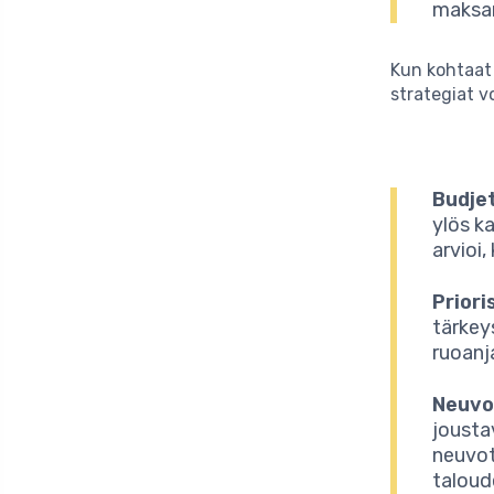
maksam
Kun kohtaat 
strategiat v
Budjet
ylös ka
arvioi,
Priori
tärkey
ruoanja
Neuvo
jousta
neuvot
taloud