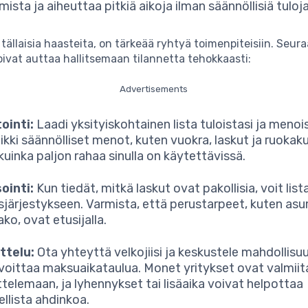
ista ja aiheuttaa pitkiä aikoja ilman säännöllisiä tuloja
tällaisia haasteita, on tärkeää ryhtyä toimenpiteisiin. Seur
oivat auttaa hallitsemaan tilannetta tehokkaasti:
Advertisements
ointi:
Laadi yksityiskohtainen lista tuloistasi ja menois
ikki säännölliset menot, kuten vuokra, laskut ja ruokaku
 kuinka paljon rahaa sinulla on käytettävissä.
sointi:
Kun tiedät, mitkä laskut ovat pakollisia, voit list
sjärjestykseen. Varmista, että perustarpeet, kuten asu
ko, ovat etusijalla.
ttelu:
Ota yhteyttä velkojiisi ja keskustele mahdollis
voittaa maksuaikataulua. Monet yritykset ovat valmiit
telemaan, ja lyhennykset tai lisäaika voivat helpottaa
ellista ahdinkoa.