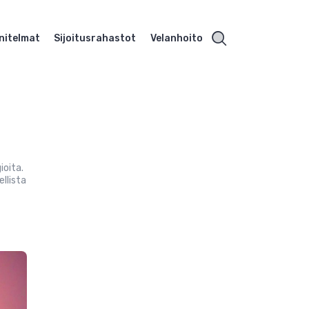
nitelmat
Sijoitusrahastot
Velanhoito
ioita.
llista