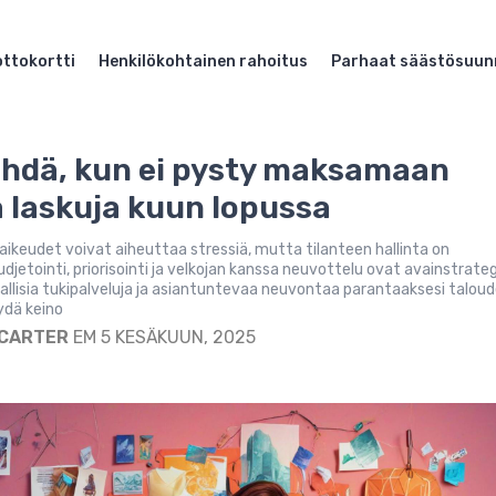
ttokortti
Henkilökohtainen rahoitus
Parhaat säästösuun
ehdä, kun ei pysty maksamaan
a laskuja kuun lopussa
vaikeudet voivat aiheuttaa stressiä, mutta tilanteen hallinta on
udjetointi, priorisointi ja velkojan kanssa neuvottelu ovat avainstrateg
llisia tukipalveluja ja asiantuntevaa neuvontaa parantaaksesi taloude
ydä keino
 CARTER
EM 5 KESÄKUUN, 2025