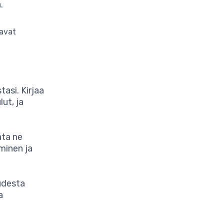
.
aavat
tasi. Kirjaa
lut, ja
ata ne
minen ja
uudesta
a