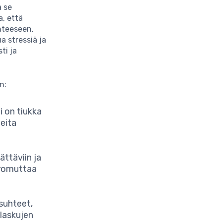
a se
a, että
nteeseen,
ua stressiä ja
ti ja
n:
i on tiukka
neita
ättäviin ja
i romuttaa
suhteet,
laskujen