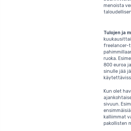
menoista ve
taloudellisen
Tulojen ja 
kuukausittai
freelancer-t
pahimmillaan 
ruoka. Esime
800 euroa ja
sinulle jää 
käytettäviss
Kun olet ha
ajankohtaise
sivuun. Esime
ensimmäisiä
kalliimmat v
pakollisten m