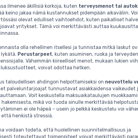
sa ilmenee äkillisiä korkoja, kuten
terveysmenot tai autok
ää keino jakaa nämä kustannukset pidempään aikaväliin. Vo
ytössäsi olevat edulliset vaihtoehdot, kuten paikalliset hal
rjoavat yritykset. Tämä voi merkittävästi auttaa kuukausitt
linnassa.
ennaista olla rehellinen itsellesi ja tunnistaa mitkä laskut ov
 lykätä.
Perustarpeet
, kuten asuminen, ruoka ja terveyde
 ensisijalle. Vähemmän kiireelliset menot, mukaan lukien vii
 luksustuotteet, voivat odottaa hetken.
us taloudellisen ahdingon helpottamiseksi on
neuvottelu ve
net palveluntarjoajat tunnustavat asiakkaidensa vaikeudet 
a auttamaan. Voit keskustella maksuaikataulujen muokkaami
hakemisesta, mikä voi tuoda sinulle merkittävää helpotusta
ytäminen ei ole häpeä – usein jo pelkkä keskustelu voi väh
 että henkistä stressiä.
 voidaan todeta, että huolellinen suunnitelmallisuus ja
sesti toteutettavat toimenpiteet voivat merkittävästi par