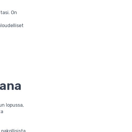
tasi. On
loudelliset
kana
n lopussa,
ta
pakollisista