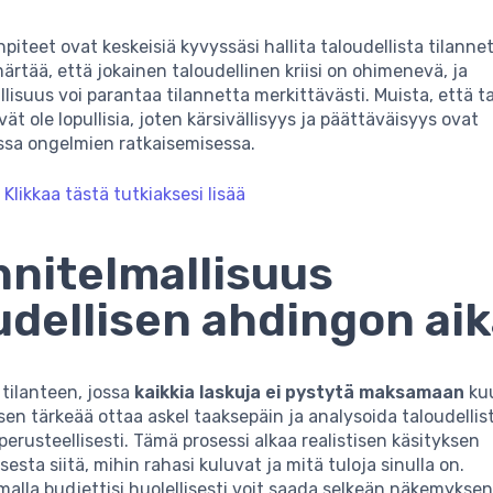
iteet ovat keskeisiä kyvyssäsi hallita taloudellista tilannet
rtää, että jokainen taloudellinen kriisi on ohimenevä, ja
lisuus voi parantaa tilannetta merkittävästi. Muista, että ta
ät ole lopullisia, joten kärsivällisyys ja päättäväisyys ovat
sa ongelmien ratkaisemisessa.
:
Klikkaa tästä tutkiaksesi lisää
nitelmallisuus
udellisen ahdingon ai
tilanteen, jossa
kaikkia laskuja ei pystytä maksamaan
kuu
sen tärkeää ottaa askel taaksepäin ja analysoida taloudellis
 perusteellisesti. Tämä prosessi alkaa realistisen käsityksen
sta siitä, mihin rahasi kuluvat ja mitä tuloja sinulla on.
alla budjettisi huolellisesti voit saada selkeän näkemyksen 