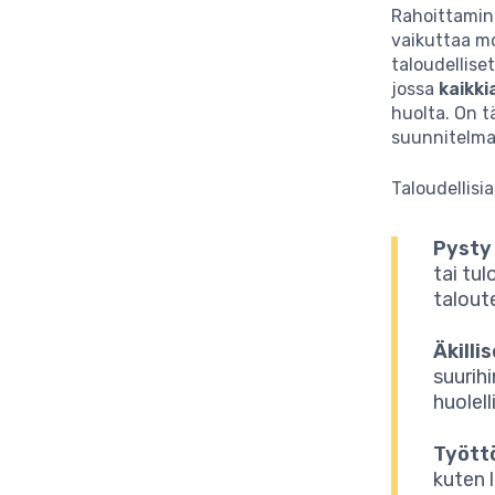
Rahoittamin
vaikuttaa mo
taloudellise
jossa
kaikki
huolta. On tä
suunnitelmal
Taloudellisi
Pysty
tai tu
talout
Äkilli
suurih
huolel
Tyött
kuten 