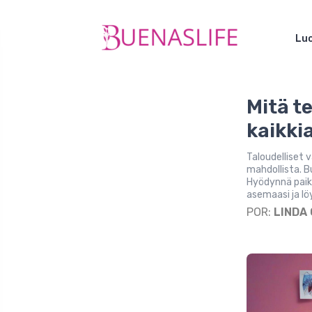
Luo
Mitä t
kaikki
Taloudelliset 
mahdollista. B
Hyödynnä paika
asemaasi ja lö
POR:
LINDA