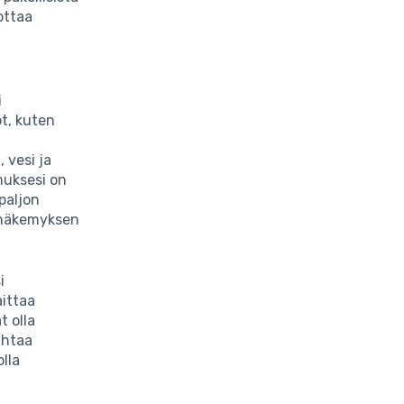
ottaa
i
ot, kuten
a
, vesi ja
muksesi on
 paljon
isnäkemyksen
i
aittaa
t olla
ihtaa
olla