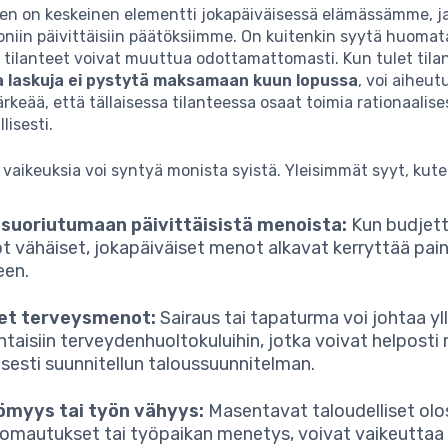
en on keskeinen elementti jokapäiväisessä elämässämme, j
niin päivittäisiin päätöksiimme. On kuitenkin syytä huomat
t tilanteet voivat muuttua odottamattomasti. Kun tulet tila
a laskuja ei pystytä maksamaan kuun lopussa
, voi aiheut
rkeää, että tällaisessa tilanteessa osaat toimia rationaalises
lisesti.
a vaikeuksia voi syntyä monista syistä. Yleisimmät syyt, kute
 suoriutumaan päivittäisistä menoista:
Kun budjett
lot vähäiset, jokapäiväiset menot alkavat kerryttää pai
een.
set terveysmenot:
Sairaus tai tapaturma voi johtaa yll
intaisiin terveydenhuoltokuluihin, jotka voivat helpost
lisesti suunnitellun taloussuunnitelman.
ömyys tai työn vähyys:
Masentavat taloudelliset olo
lomautukset tai työpaikan menetys, voivat vaikeuttaa 