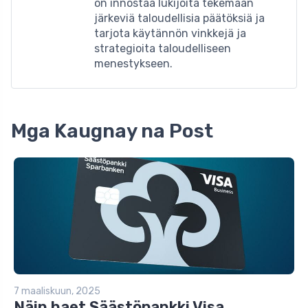
on innostaa lukijoita tekemään
järkeviä taloudellisia päätöksiä ja
tarjota käytännön vinkkejä ja
strategioita taloudelliseen
menestykseen.
Mga Kaugnay na Post
7 maaliskuun, 2025
Näin haet Säästöpankki Visa