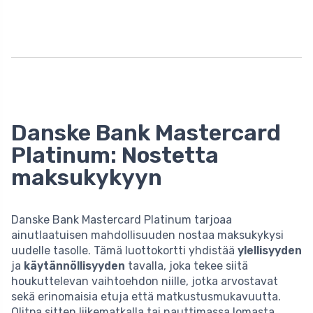
Danske Bank Mastercard
Platinum: Nostetta
maksukykyyn
Danske Bank Mastercard Platinum tarjoaa
ainutlaatuisen mahdollisuuden nostaa maksukykysi
uudelle tasolle. Tämä luottokortti yhdistää
ylellisyyden
ja
käytännöllisyyden
tavalla, joka tekee siitä
houkuttelevan vaihtoehdon niille, jotka arvostavat
sekä erinomaisia etuja että matkustusmukavuutta.
Olitpa sitten liikematkalla tai nauttimassa lomasta,