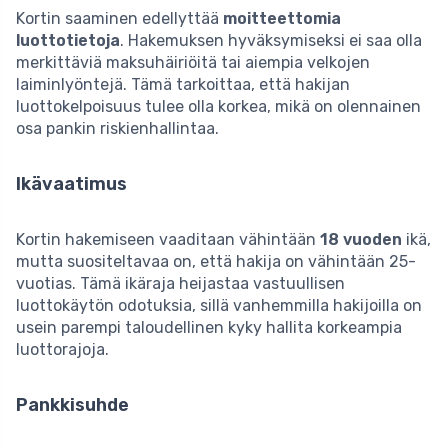
Kortin saaminen edellyttää
moitteettomia
luottotietoja
. Hakemuksen hyväksymiseksi ei saa olla
merkittäviä maksuhäiriöitä tai aiempia velkojen
laiminlyöntejä. Tämä tarkoittaa, että hakijan
luottokelpoisuus tulee olla korkea, mikä on olennainen
osa pankin riskienhallintaa.
Ikävaatimus
Kortin hakemiseen vaaditaan vähintään
18 vuoden
ikä,
mutta suositeltavaa on, että hakija on vähintään 25-
vuotias. Tämä ikäraja heijastaa vastuullisen
luottokäytön odotuksia, sillä vanhemmilla hakijoilla on
usein parempi taloudellinen kyky hallita korkeampia
luottorajoja.
Pankkisuhde