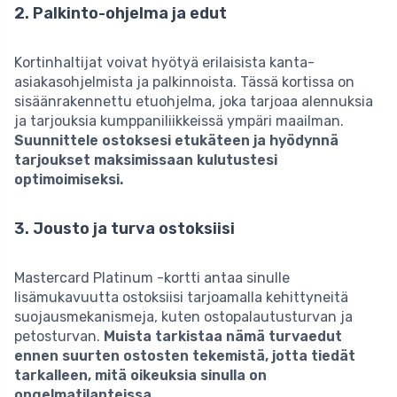
2. Palkinto-ohjelma ja edut
Kortinhaltijat voivat hyötyä erilaisista kanta-
asiakasohjelmista ja palkinnoista. Tässä kortissa on
sisäänrakennettu etuohjelma, joka tarjoaa alennuksia
ja tarjouksia kumppaniliikkeissä ympäri maailman.
Suunnittele ostoksesi etukäteen ja hyödynnä
tarjoukset maksimissaan kulutustesi
optimoimiseksi.
3. Jousto ja turva ostoksiisi
Mastercard Platinum -kortti antaa sinulle
lisämukavuutta ostoksiisi tarjoamalla kehittyneitä
suojausmekanismeja, kuten ostopalautusturvan ja
petosturvan.
Muista tarkistaa nämä turvaedut
ennen suurten ostosten tekemistä, jotta tiedät
tarkalleen, mitä oikeuksia sinulla on
ongelmatilanteissa.