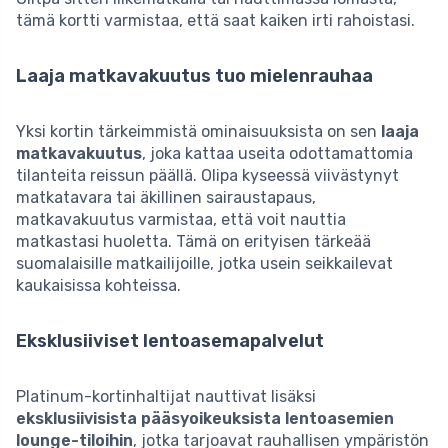
tämä kortti varmistaa, että saat kaiken irti rahoistasi.
Laaja matkavakuutus tuo mielenrauhaa
Yksi kortin tärkeimmistä ominaisuuksista on sen
laaja
matkavakuutus
, joka kattaa useita odottamattomia
tilanteita reissun päällä. Olipa kyseessä viivästynyt
matkatavara tai äkillinen sairaustapaus,
matkavakuutus varmistaa, että voit nauttia
matkastasi huoletta. Tämä on erityisen tärkeää
suomalaisille matkailijoille, jotka usein seikkailevat
kaukaisissa kohteissa.
Eksklusiiviset lentoasemapalvelut
Platinum-kortinhaltijat nauttivat lisäksi
eksklusiivisista pääsyoikeuksista lentoasemien
lounge-tiloihin
, jotka tarjoavat rauhallisen ympäristön