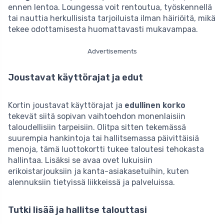
ennen lentoa. Loungessa voit rentoutua, työskennellä
tai nauttia herkullisista tarjoiluista ilman häiriöitä, mikä
tekee odottamisesta huomattavasti mukavampaa.
Advertisements
Joustavat käyttörajat ja edut
Kortin joustavat käyttörajat ja
edullinen korko
tekevät siitä sopivan vaihtoehdon monenlaisiin
taloudellisiin tarpeisiin. Olitpa sitten tekemässä
suurempia hankintoja tai hallitsemassa päivittäisiä
menoja, tämä luottokortti tukee taloutesi tehokasta
hallintaa. Lisäksi se avaa ovet lukuisiin
erikoistarjouksiin ja kanta-asiakasetuihin, kuten
alennuksiin tietyissä liikkeissä ja palveluissa.
Tutki lisää ja hallitse talouttasi