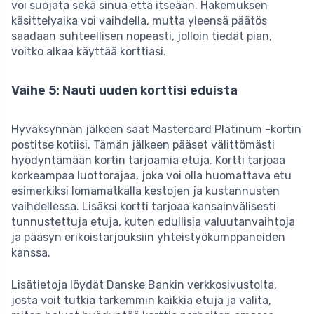
voi suojata sekä sinua että itseään. Hakemuksen
käsittelyaika voi vaihdella, mutta yleensä päätös
saadaan suhteellisen nopeasti, jolloin tiedät pian,
voitko alkaa käyttää korttiasi.
Vaihe 5: Nauti uuden korttisi eduista
Hyväksynnän jälkeen saat Mastercard Platinum -kortin
postitse kotiisi. Tämän jälkeen pääset välittömästi
hyödyntämään kortin tarjoamia etuja. Kortti tarjoaa
korkeampaa luottorajaa, joka voi olla huomattava etu
esimerkiksi lomamatkalla kestojen ja kustannusten
vaihdellessa. Lisäksi kortti tarjoaa kansainvälisesti
tunnustettuja etuja, kuten edullisia valuutanvaihtoja
ja pääsyn erikoistarjouksiin yhteistyökumppaneiden
kanssa.
Lisätietoja löydät Danske Bankin verkkosivustolta,
josta voit tutkia tarkemmin kaikkia etuja ja valita,