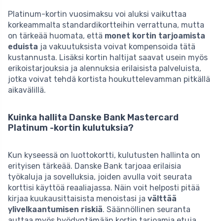
Platinum-kortin vuosimaksu voi aluksi vaikuttaa
korkeammalta standardikortteihin verrattuna, mutta
on tärkeää huomata, että
monet kortin tarjoamista
eduista
ja vakuutuksista voivat kompensoida tätä
kustannusta. Lisäksi kortin haltijat saavat usein myös
erikoistarjouksia ja alennuksia erilaisista palveluista,
jotka voivat tehdä kortista houkuttelevamman pitkällä
aikavälillä.
Kuinka hallita Danske Bank Mastercard
Platinum -kortin kulutuksia?
Kun kyseessä on luottokortti, kulutusten hallinta on
erityisen tärkeää. Danske Bank tarjoaa erilaisia
työkaluja ja sovelluksia, joiden avulla voit seurata
korttisi käyttöä reaaliajassa. Näin voit helposti pitää
kirjaa kuukausittaisista menoistasi ja
välttää
ylivelkaantumisen riskiä
. Säännöllinen seuranta
auttaa myös hyödyntämään kortin tarjoamia etuja