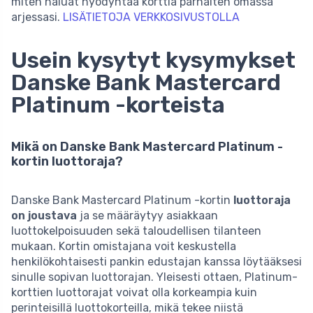
miten haluat hyödyntää korttia parhaiten omassa
arjessasi.
LISÄTIETOJA VERKKOSIVUSTOLLA
Usein kysytyt kysymykset
Danske Bank Mastercard
Platinum -korteista
Mikä on Danske Bank Mastercard Platinum -
kortin luottoraja?
Danske Bank Mastercard Platinum -kortin
luottoraja
on joustava
ja se määräytyy asiakkaan
luottokelpoisuuden sekä taloudellisen tilanteen
mukaan. Kortin omistajana voit keskustella
henkilökohtaisesti pankin edustajan kanssa löytääksesi
sinulle sopivan luottorajan. Yleisesti ottaen, Platinum-
korttien luottorajat voivat olla korkeampia kuin
perinteisillä luottokorteilla, mikä tekee niistä