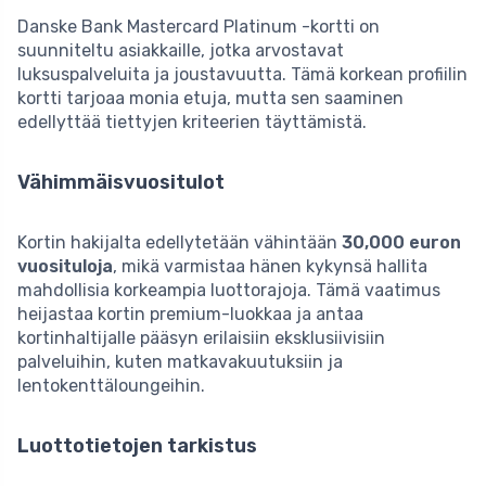
Danske Bank Mastercard Platinum -kortti on
suunniteltu asiakkaille, jotka arvostavat
luksuspalveluita ja joustavuutta. Tämä korkean profiilin
kortti tarjoaa monia etuja, mutta sen saaminen
edellyttää tiettyjen kriteerien täyttämistä.
Vähimmäisvuositulot
Kortin hakijalta edellytetään vähintään
30,000 euron
vuosituloja
, mikä varmistaa hänen kykynsä hallita
mahdollisia korkeampia luottorajoja. Tämä vaatimus
heijastaa kortin premium-luokkaa ja antaa
kortinhaltijalle pääsyn erilaisiin eksklusiivisiin
palveluihin, kuten matkavakuutuksiin ja
lentokenttäloungeihin.
Luottotietojen tarkistus