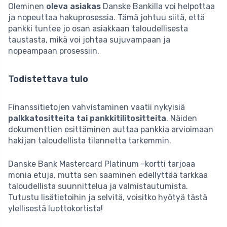
Oleminen
oleva asiakas
Danske Bankilla voi helpottaa
ja nopeuttaa hakuprosessia. Tämä johtuu siitä, että
pankki tuntee jo osan asiakkaan taloudellisesta
taustasta, mikä voi johtaa sujuvampaan ja
nopeampaan prosessiin.
Todistettava tulo
Finanssitietojen vahvistaminen vaatii nykyisiä
palkkatositteita tai pankkitilitositteita
. Näiden
dokumenttien esittäminen auttaa pankkia arvioimaan
hakijan taloudellista tilannetta tarkemmin.
Danske Bank Mastercard Platinum -kortti tarjoaa
monia etuja, mutta sen saaminen edellyttää tarkkaa
taloudellista suunnittelua ja valmistautumista.
Tutustu lisätietoihin ja selvitä, voisitko hyötyä tästä
ylellisestä luottokortista!