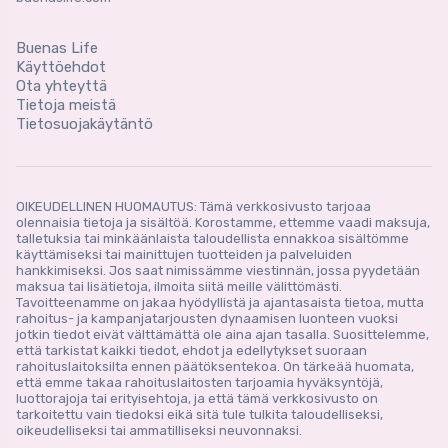
Buenas Life
Käyttöehdot
Ota yhteyttä
Tietoja meistä
Tietosuojakäytäntö
OIKEUDELLINEN HUOMAUTUS: Tämä verkkosivusto tarjoaa
olennaisia ​​tietoja ja sisältöä. Korostamme, ettemme vaadi maksuja,
talletuksia tai minkäänlaista taloudellista ennakkoa sisältömme
käyttämiseksi tai mainittujen tuotteiden ja palveluiden
hankkimiseksi. Jos saat nimissämme viestinnän, jossa pyydetään
maksua tai lisätietoja, ilmoita siitä meille välittömästi.
Tavoitteenamme on jakaa hyödyllistä ja ajantasaista tietoa, mutta
rahoitus- ja kampanjatarjousten dynaamisen luonteen vuoksi
jotkin tiedot eivät välttämättä ole aina ajan tasalla. Suosittelemme,
että tarkistat kaikki tiedot, ehdot ja edellytykset suoraan
rahoituslaitoksilta ennen päätöksentekoa. On tärkeää huomata,
että emme takaa rahoituslaitosten tarjoamia hyväksyntöjä,
luottorajoja tai erityisehtoja, ja että tämä verkkosivusto on
tarkoitettu vain tiedoksi eikä sitä tule tulkita taloudelliseksi,
oikeudelliseksi tai ammatilliseksi neuvonnaksi.