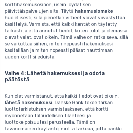
korttihakemusosioon, usein löydät sen
päivittäispalvelujen alta. Täytä
hakemuslomake
huolellisesti, sillä pienetkin virheet voivat viivästyttää
käsittelyä. Varmista, että kaikki kentät on täytetty
tarkasti ja että annetut tiedot, kuten tulot ja olemassa
olevat velat, ovat oikein. Tämä vaihe on ratkaiseva, sillä
se vaikuttaa siihen, miten nopeasti hakemuksesi
käsitellään ja miten nopeasti pääset nauttimaan
uuden korttisi eduista.
Vaihe 4: Lähetä hakemuksesi ja odota
päätöstä
Kun olet varmistanut, että kaikki tiedot ovat oikein,
lähetä hakemuksesi
. Danske Bank tekee tarkan
luottotarkistuksen varmistaakseen, että kortti
myönnetään taloudellisen tilanteesi ja
luottokelpoisuutesi perusteella. Tämä on
tavanomainen käytäntö, mutta tärkeää, jotta pankki