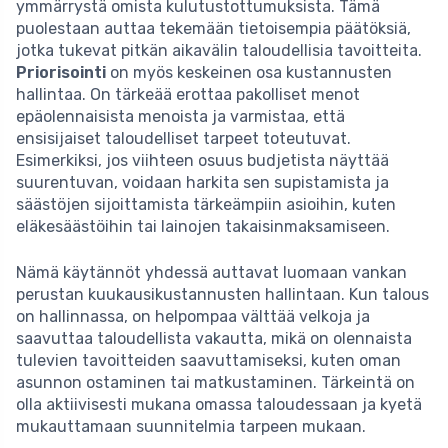
ymmärrystä omista kulutustottumuksista. Tämä
puolestaan auttaa tekemään tietoisempia päätöksiä,
jotka tukevat pitkän aikavälin taloudellisia tavoitteita.
Priorisointi
on myös keskeinen osa kustannusten
hallintaa. On tärkeää erottaa pakolliset menot
epäolennaisista menoista ja varmistaa, että
ensisijaiset taloudelliset tarpeet toteutuvat.
Esimerkiksi, jos viihteen osuus budjetista näyttää
suurentuvan, voidaan harkita sen supistamista ja
säästöjen sijoittamista tärkeämpiin asioihin, kuten
eläkesäästöihin tai lainojen takaisinmaksamiseen.
Nämä käytännöt yhdessä auttavat luomaan vankan
perustan kuukausikustannusten hallintaan. Kun talous
on hallinnassa, on helpompaa välttää velkoja ja
saavuttaa taloudellista vakautta, mikä on olennaista
tulevien tavoitteiden saavuttamiseksi, kuten oman
asunnon ostaminen tai matkustaminen. Tärkeintä on
olla aktiivisesti mukana omassa taloudessaan ja kyetä
mukauttamaan suunnitelmia tarpeen mukaan.