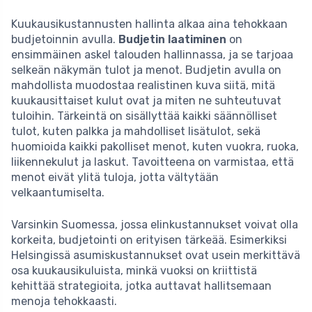
Kuukausikustannusten hallinta alkaa aina tehokkaan
budjetoinnin avulla.
Budjetin laatiminen
on
ensimmäinen askel talouden hallinnassa, ja se tarjoaa
selkeän näkymän tulot ja menot. Budjetin avulla on
mahdollista muodostaa realistinen kuva siitä, mitä
kuukausittaiset kulut ovat ja miten ne suhteutuvat
tuloihin. Tärkeintä on sisällyttää kaikki säännölliset
tulot, kuten palkka ja mahdolliset lisätulot, sekä
huomioida kaikki pakolliset menot, kuten vuokra, ruoka,
liikennekulut ja laskut. Tavoitteena on varmistaa, että
menot eivät ylitä tuloja, jotta vältytään
velkaantumiselta.
Varsinkin Suomessa, jossa elinkustannukset voivat olla
korkeita, budjetointi on erityisen tärkeää. Esimerkiksi
Helsingissä asumiskustannukset ovat usein merkittävä
osa kuukausikuluista, minkä vuoksi on kriittistä
kehittää strategioita, jotka auttavat hallitsemaan
menoja tehokkaasti.