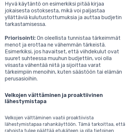
Hyvä käytäntö on esimerkiksi pitää kirjaa
jokaisesta ostoksesta, mikä voi paljastaa
yllättäviä kulutustottumuksia ja auttaa budjetin
tarkastamisessa.
Priorisointi:
On oleellista tunnistaa tärkeimmät
menot ja erottaa ne vähemmän tärkeistä.
Esimerkiksi, jos havaitset, että viihdekulut ovat
suuret suhteessa muuhun budjettiin, voi olla
viisasta vähentää niitä ja sijoittaa varat
tärkeimpiin menoihin, kuten säästöön tai elämän
perusasioihin.
Velkojen välttäminen ja proaktiivinen
lähestymistapa
Velkojen välttäminen vaatii proaktiivista
lähestymistapaa rahankäyttöön. Tämä tarkoittaa, että
rahoista tulee päättää etukäteen ja olla tietoinen