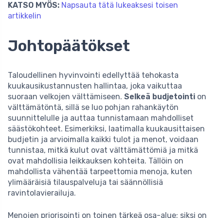
KATSO MYÖS:
Napsauta tätä lukeaksesi toisen
artikkelin
Johtopäätökset
Taloudellinen hyvinvointi edellyttää tehokasta
kuukausikustannusten hallintaa, joka vaikuttaa
suoraan velkojen välttämiseen.
Selkeä budjetointi
on
välttämätöntä, sillä se luo pohjan rahankäytön
suunnittelulle ja auttaa tunnistamaan mahdolliset
säästökohteet. Esimerkiksi, laatimalla kuukausittaisen
budjetin ja arvioimalla kaikki tulot ja menot, voidaan
tunnistaa, mitkä kulut ovat välttämättömiä ja mitkä
ovat mahdollisia leikkauksen kohteita. Tällöin on
mahdollista vähentää tarpeettomia menoja, kuten
ylimääräisiä tilauspalveluja tai säännöllisiä
ravintolavierailuja.
Menojen priorisointi on toinen tärkeä osa-alue; siksi on