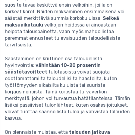
suositeltavaa keskittyä ensin velkoihin, joilla on
korkeat korot. Näiden maksaminen ensimmäisenä voi
säästää merkittäviä summia korkokuluissa.
Selkeä
maksuaikataulu
velkojen hoidossa ei ainoastaan
helpota talouspainetta, vaan myös mahdollistaa
paremmat ennusteet tulevaisuuden taloudellisista
tarvitseista.
Säästäminen on kriittinen osa taloudellista
hyvinvointia;
vähintään 10-20 prosentin
säästötavoitteet
tulotasoista voivat suojata
odottamattomilta taloudellisilta haasteilta, kuten
työttömyyden aikaisilta kuluista tai suurista
korjausmenoista. Tämä korostaa turvaverkon
merkitystä, johon voi turvautua hätätilanteissa. Tämän
lisäksi passiiviset tulonlähteet, kuten osakesijoitukset,
voivat tuottaa säännöllistä tuloa ja vahvistaa talouden
kasvua.
On olennaista muistaa, että
talouden jatkuva