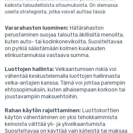
kaikista taloudellisista sitoumuksista. On olemassa
useita strategioita, jotka voivat auttaa tässä:
Vararahaston luominen:
Hätärahaston
perustaminen suojaa taloutta äkillisiltä menoilta,
kuten auto- tai kodinkonevikoilta. Suositeltavaa
on pyrkiä säästämään kolmen kuukauden
elinkustannuksia vastaava summa.
Luottojen hallinta:
Velkaantumisen riskiä voi
vähentää keskustelemalla luottojen hallinnasta
velka-antajien kanssa. Tämä voi johtaa parempiin
ehtosopimuksiin, kuten alhaisempaan korkoon tai
joustavampiin maksuehtoihin.
Rahan käytön rajoittaminen:
Luottokorttien
käytön vähentäminen on yksi tehokkaimmista
keinoista välttää yli- ja ylivelkaantumista.
Suositeltavaa on käyttää vain käteistä tai maksaa