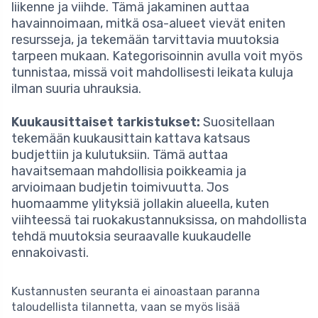
liikenne ja viihde. Tämä jakaminen auttaa
havainnoimaan, mitkä osa-alueet vievät eniten
resursseja, ja tekemään tarvittavia muutoksia
tarpeen mukaan. Kategorisoinnin avulla voit myös
tunnistaa, missä voit mahdollisesti leikata kuluja
ilman suuria uhrauksia.
Kuukausittaiset tarkistukset:
Suositellaan
tekemään kuukausittain kattava katsaus
budjettiin ja kulutuksiin. Tämä auttaa
havaitsemaan mahdollisia poikkeamia ja
arvioimaan budjetin toimivuutta. Jos
huomaamme ylityksiä jollakin alueella, kuten
viihteessä tai ruokakustannuksissa, on mahdollista
tehdä muutoksia seuraavalle kuukaudelle
ennakoivasti.
Kustannusten seuranta ei ainoastaan paranna
taloudellista tilannetta, vaan se myös lisää