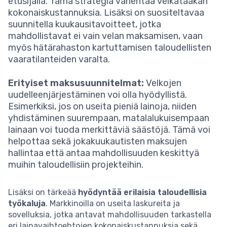
etusijalla. Tämä strategia vähentää velkataakan
kokonaiskustannuksia. Lisäksi on suositeltavaa
suunnitella kuukausitavoitteet, jotka
mahdollistavat ei vain velan maksamisen, vaan
myös hätärahaston kartuttamisen taloudellisten
vaaratilanteiden varalta.
Erityiset maksusuunnitelmat:
Velkojen
uudelleenjärjestäminen voi olla hyödyllistä.
Esimerkiksi, jos on useita pieniä lainoja, niiden
yhdistäminen suurempaan, matalalukuisempaan
lainaan voi tuoda merkittäviä säästöjä. Tämä voi
helpottaa sekä jokakuukautisten maksujen
hallintaa että antaa mahdollisuuden keskittyä
muihin taloudellisiin projekteihin.
Lisäksi on tärkeää
hyödyntää erilaisia taloudellisia
työkaluja
. Markkinoilla on useita laskureita ja
sovelluksia, jotka antavat mahdollisuuden tarkastella
eri lainavaihtoehtojen kokonaiskustannuksia sekä