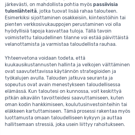
järkevästi, on mahdollista pohtia myös
passiivisia
tulonlähteitä
, jotka tuovat lisää rahaa talouteen.
Esimerkiksi sijoittaminen osakkeisiin, kiinteistöihin tai
pienten verkkosivukauppojen perustaminen voi olla
hyödyllisiä tapoja kasvattaa tuloja. Tällä tavoin
voimistettu taloudellinen tilanne voi estää päivittäistä
velanottamista ja varmistaa taloudellista rauhaa.
Yhteenvetona voidaan todeta, että
kuukausikustannusten hallinta ja velkojen välttäminen
ovat saavutettavissa käytännön strategioiden ja
työkalujen avulla. Talouden jatkuva seuranta ja
sopeutus ovat avain menestykseen taloudellisessa
elämässä. Kun taloutesi on kunnossa, voit keskittyä
pitkän aikavälin tavoitteidesi saavuttamiseen, kuten
oman kodin hankkimiseen, koulutusinvestointeihin tai
eläkkeen kartuttamiseen. Tämä prosessi rakentaa myös
luottamusta omaan taloudelliseen kykyyn ja auttaa
hallitsemaan stressiä, joka usein liittyy rahoitukseen.