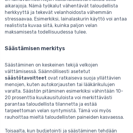
aikarajoja. Nämä työkalut vähentävät taloudellista
herkkyyttä ja tekevät velanhoidosta vähemmän
stressaavaa. Esimerkiksi, lainalaskurin käyttö voi antaa
realistista kuvaa siitä, kuinka paljon velan
maksamisesta todellisuudessa tulee.
Säästämisen merkitys
Säästäminen on keskeinen tekijä velkojen
välttämisessä. Säännöllisesti asetetut
säästötavoitteet
ovat ratkaiseva suoja yllättävien
menojen, kuten autokorjausten tai lääkärikulujen
varalta. Säästön pitäminen esimerkiksi vähintään 10-
20 prosenttia kuukausituloista voi merkittävästi
parantaa taloudellista tilannetta ja estää
tarpeettoman velan syntymistä. Tämä voi myös
rauhoittaa mieltä taloudellisten paineiden kasvaessa.
Toisaalta, kun budjetointi ja säästäminen tehdään