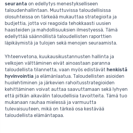
seuranta
on edellytys menestykselliseen
taloudenhallintaan. Muuttuvissa taloudellisissa
olosuhteissa on tärkeää mukauttaa strategioita ja
budjettia, jotta voi reagoida tehokkaasti uusien
haasteiden ja mahdollisuuksien ilmestyessä. Tämä
edellyttää säännöllistä taloudellisten raporttien
läpikäymistä ja tulojen sekä menojen seuraamista.
Yhteenvetona, kuukausikustannusten hallinta ja
velkojen välttäminen eivät ainoastaan paranna
taloudellista tilannetta, vaan myös edistävät
henkistä
hyvinvointia
ja elämänlaatua. Taloudellisten asioiden
huolehtiminen ja järkevien rahoitusstrategioiden
kehittäminen voivat auttaa saavuttamaan sekä lyhyen
että pitkän aikavälin taloudellisia tavoitteita. Tämä tuo
mukanaan rauhaa mielessä ja varmuutta
tulevaisuuteen, mikä on tärkeä osa kestävää
taloudellista elämäntapaa.