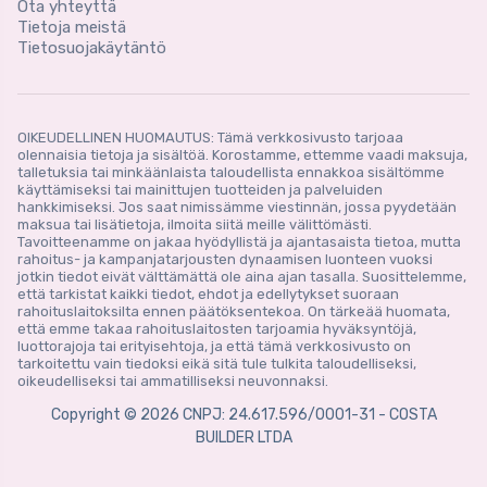
Ota yhteyttä
Tietoja meistä
Tietosuojakäytäntö
OIKEUDELLINEN HUOMAUTUS: Tämä verkkosivusto tarjoaa
olennaisia ​​tietoja ja sisältöä. Korostamme, ettemme vaadi maksuja,
talletuksia tai minkäänlaista taloudellista ennakkoa sisältömme
käyttämiseksi tai mainittujen tuotteiden ja palveluiden
hankkimiseksi. Jos saat nimissämme viestinnän, jossa pyydetään
maksua tai lisätietoja, ilmoita siitä meille välittömästi.
Tavoitteenamme on jakaa hyödyllistä ja ajantasaista tietoa, mutta
rahoitus- ja kampanjatarjousten dynaamisen luonteen vuoksi
jotkin tiedot eivät välttämättä ole aina ajan tasalla. Suosittelemme,
että tarkistat kaikki tiedot, ehdot ja edellytykset suoraan
rahoituslaitoksilta ennen päätöksentekoa. On tärkeää huomata,
että emme takaa rahoituslaitosten tarjoamia hyväksyntöjä,
luottorajoja tai erityisehtoja, ja että tämä verkkosivusto on
tarkoitettu vain tiedoksi eikä sitä tule tulkita taloudelliseksi,
oikeudelliseksi tai ammatilliseksi neuvonnaksi.
Copyright © 2026 CNPJ: 24.617.596/0001-31 - COSTA
BUILDER LTDA