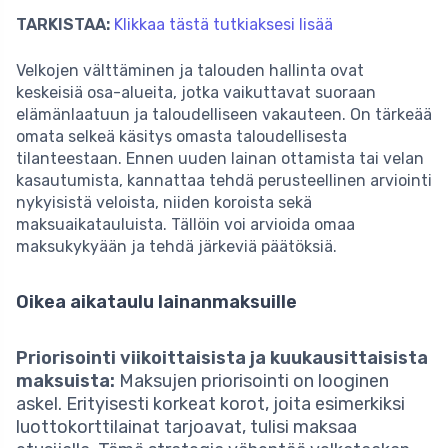
TARKISTAA:
Klikkaa tästä tutkiaksesi lisää
Velkojen välttäminen ja talouden hallinta ovat
keskeisiä osa-alueita, jotka vaikuttavat suoraan
elämänlaatuun ja taloudelliseen vakauteen. On tärkeää
omata selkeä käsitys omasta taloudellisesta
tilanteestaan. Ennen uuden lainan ottamista tai velan
kasautumista, kannattaa tehdä perusteellinen arviointi
nykyisistä veloista, niiden koroista sekä
maksuaikatauluista. Tällöin voi arvioida omaa
maksukykyään ja tehdä järkeviä päätöksiä.
Oikea aikataulu lainanmaksuille
Priorisointi viikoittaisista ja kuukausittaisista
maksuista:
Maksujen priorisointi on looginen
askel. Erityisesti korkeat korot, joita esimerkiksi
luottokorttilainat tarjoavat, tulisi maksaa