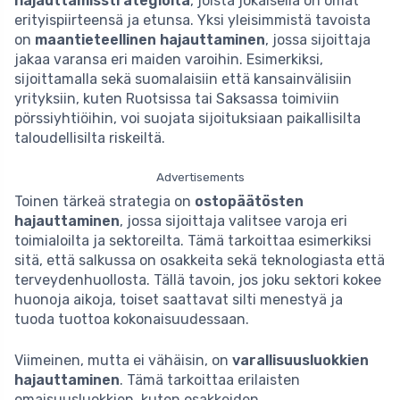
hajauttamisstrategioita
, joista jokaisella on omat
erityispiirteensä ja etunsa. Yksi yleisimmistä tavoista
on
maantieteellinen hajauttaminen
, jossa sijoittaja
jakaa varansa eri maiden varoihin. Esimerkiksi,
sijoittamalla sekä suomalaisiin että kansainvälisiin
yrityksiin, kuten Ruotsissa tai Saksassa toimiviin
pörssiyhtiöihin, voi suojata sijoituksiaan paikallisilta
taloudellisilta riskeiltä.
Advertisements
Toinen tärkeä strategia on
ostopäätösten
hajauttaminen
, jossa sijoittaja valitsee varoja eri
toimialoilta ja sektoreilta. Tämä tarkoittaa esimerkiksi
sitä, että salkussa on osakkeita sekä teknologiasta että
terveydenhuollosta. Tällä tavoin, jos joku sektori kokee
huonoja aikoja, toiset saattavat silti menestyä ja
tuoda tuottoa kokonaisuudessaan.
Viimeinen, mutta ei vähäisin, on
varallisuusluokkien
hajauttaminen
. Tämä tarkoittaa erilaisten
omaisuusluokkien, kuten osakkeiden,