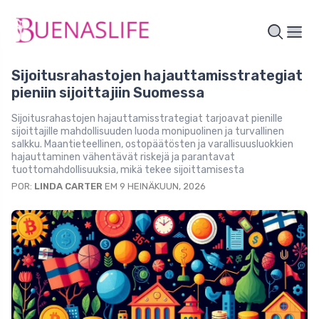
Sijoitusrahastojen hajauttamisstrategiat
pieniin sijoittajiin Suomessa
Sijoitusrahastojen hajauttamisstrategiat tarjoavat pienille
sijoittajille mahdollisuuden luoda monipuolinen ja turvallinen
salkku. Maantieteellinen, ostopäätösten ja varallisuusluokkien
hajauttaminen vähentävät riskejä ja parantavat
tuottomahdollisuuksia, mikä tekee sijoittamisesta
POR:
LINDA CARTER
EM 9 HEINÄKUUN, 2026