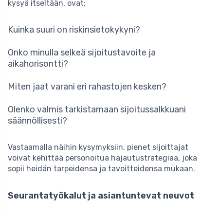
kysyä itseltään, ovat:
Kuinka suuri on riskinsietokykyni?
Onko minulla selkeä sijoitustavoite ja
aikahorisontti?
Miten jaat varani eri rahastojen kesken?
Olenko valmis tarkistamaan sijoitussalkkuani
säännöllisesti?
Vastaamalla näihin kysymyksiin, pienet sijoittajat
voivat kehittää personoitua hajautustrategiaa, joka
sopii heidän tarpeidensa ja tavoitteidensa mukaan.
Seurantatyökalut ja asiantuntevat neuvot