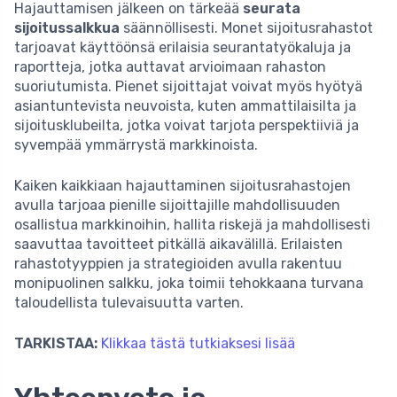
Hajauttamisen jälkeen on tärkeää
seurata
sijoitussalkkua
säännöllisesti. Monet sijoitusrahastot
tarjoavat käyttöönsä erilaisia seurantatyökaluja ja
raportteja, jotka auttavat arvioimaan rahaston
suoriutumista. Pienet sijoittajat voivat myös hyötyä
asiantuntevista neuvoista, kuten ammattilaisilta ja
sijoitusklubeilta, jotka voivat tarjota perspektiiviä ja
syvempää ymmärrystä markkinoista.
Kaiken kaikkiaan hajauttaminen sijoitusrahastojen
avulla tarjoaa pienille sijoittajille mahdollisuuden
osallistua markkinoihin, hallita riskejä ja mahdollisesti
saavuttaa tavoitteet pitkällä aikavälillä. Erilaisten
rahastotyyppien ja strategioiden avulla rakentuu
monipuolinen salkku, joka toimii tehokkaana turvana
taloudellista tulevaisuutta varten.
TARKISTAA:
Klikkaa tästä tutkiaksesi lisää