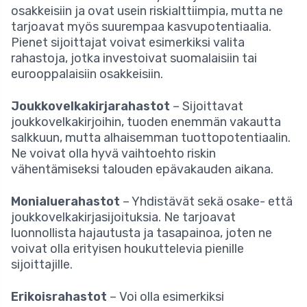
osakkeisiin ja ovat usein riskialttiimpia, mutta ne
tarjoavat myös suurempaa kasvupotentiaalia.
Pienet sijoittajat voivat esimerkiksi valita
rahastoja, jotka investoivat suomalaisiin tai
eurooppalaisiin osakkeisiin.
Joukkovelkakirjarahastot
– Sijoittavat
joukkovelkakirjoihin, tuoden enemmän vakautta
salkkuun, mutta alhaisemman tuottopotentiaalin.
Ne voivat olla hyvä vaihtoehto riskin
vähentämiseksi talouden epävakauden aikana.
Monialuerahastot
– Yhdistävät sekä osake- että
joukkovelkakirjasijoituksia. Ne tarjoavat
luonnollista hajautusta ja tasapainoa, joten ne
voivat olla erityisen houkuttelevia pienille
sijoittajille.
Erikoisrahastot
– Voi olla esimerkiksi