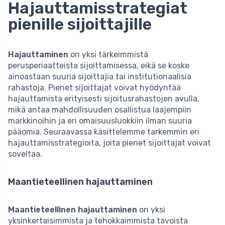
Hajauttamisstrategiat
pienille sijoittajille
Hajauttaminen
on yksi tärkeimmistä
perusperiaatteista sijoittamisessa, eikä se koske
ainoastaan suuria sijoittajia tai institutionaalisia
rahastoja. Pienet sijoittajat voivat hyödyntää
hajauttamista erityisesti sijoitusrahastojen avulla,
mikä antaa mahdollisuuden osallistua laajempiin
markkinoihin ja eri omaisuusluokkiin ilman suuria
pääomia. Seuraavassa käsittelemme tarkemmin eri
hajauttamisstrategioita, joita pienet sijoittajat voivat
soveltaa.
Maantieteellinen hajauttaminen
Maantieteellinen hajauttaminen
on yksi
yksinkertaisimmista ja tehokkaimmista tavoista