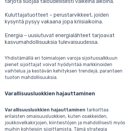
tarjota suojaa taloudellisesti vaikeina aikoina.
Kuluttajatuotteet – perustarvikkeet, joiden
kysyntä pysyy vakaana jopa kriisiaikoina.
Energia – uusiutuvat energialähteet tarjoavat
kasvumahdollisuuksia tulevaisuudessa.
Yhdistämällä eri toimialojen varoja sijoitussalkkuun
pienet sijoittajat voivat hyödyntää markkinoiden
vaihtelua ja kestävän kehityksen trendejä, parantaen
tuoton mahdollisuuksia.
Varallisuusluokkien hajauttaminen
Varallisuusluokkien hajauttaminen
tarkoittaa
erilaisten omaisuusluokkien, kuten osakkeiden,
joukkovelkakirjojen, kiinteistöjen ja mahdollisesti myös
muihin kohteisiin sijoittamista. Tämä strategia