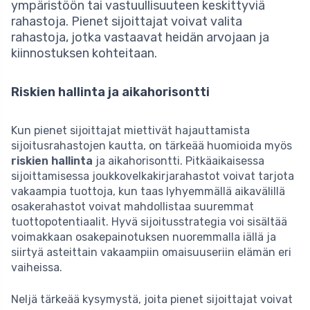
ympäristöön tai vastuullisuuteen keskittyviä
rahastoja. Pienet sijoittajat voivat valita
rahastoja, jotka vastaavat heidän arvojaan ja
kiinnostuksen kohteitaan.
Riskien hallinta ja aikahorisontti
Kun pienet sijoittajat miettivät hajauttamista
sijoitusrahastojen kautta, on tärkeää huomioida myös
riskien hallinta
ja aikahorisontti. Pitkäaikaisessa
sijoittamisessa joukkovelkakirjarahastot voivat tarjota
vakaampia tuottoja, kun taas lyhyemmällä aikavälillä
osakerahastot voivat mahdollistaa suuremmat
tuottopotentiaalit. Hyvä sijoitusstrategia voi sisältää
voimakkaan osakepainotuksen nuoremmalla iällä ja
siirtyä asteittain vakaampiin omaisuuseriin elämän eri
vaiheissa.
Neljä tärkeää kysymystä, joita pienet sijoittajat voivat