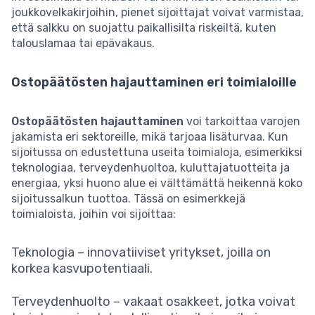
joukkovelkakirjoihin, pienet sijoittajat voivat varmistaa,
että salkku on suojattu paikallisilta riskeiltä, kuten
talouslamaa tai epävakaus.
Ostopäätösten hajauttaminen eri toimialoille
Ostopäätösten hajauttaminen
voi tarkoittaa varojen
jakamista eri sektoreille, mikä tarjoaa lisäturvaa. Kun
sijoitussa on edustettuna useita toimialoja, esimerkiksi
teknologiaa, terveydenhuoltoa, kuluttajatuotteita ja
energiaa, yksi huono alue ei välttämättä heikennä koko
sijoitussalkun tuottoa. Tässä on esimerkkejä
toimialoista, joihin voi sijoittaa:
Teknologia – innovatiiviset yritykset, joilla on
korkea kasvupotentiaali.
Terveydenhuolto – vakaat osakkeet, jotka voivat