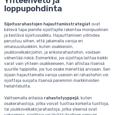
Yhteenveto ja
loppupohdinta
Sijoitusrahastojen hajauttamisstrategiat
ovat
kätevä tapa pienille sijoittajille rakentaa monipuolinen
ja kestävä sijoitussalkku. Hajauttamisen ydinidea
perustuu siihen, että jakamalla varoja eri
omaisuusluokkiin, kuten osakkeisiin,
joukkovelkakirjoihin, ja erikoisrahastoihin, voidaan
vähentää riskiä. Esimerkiksi, jos sijoittaja laittaa kaikki
varat vain yhteen osakkeeseen, hän altistaa itsensä
suurille tappioille, jos tuo osake menettää arvoaan. Sen
sijaan hajauttamalla varoja useisiin eri rahastoihin voi
sijoittaja suojata itsensä paremmin markkinoiden
heilahteluilta.
Valitsemalla erilaisia
rahastotyyppejä
, kuten
osakerahastoja, jotka voivat tuottaa korkeita tuottoja,
tai joukkovelkakirjarahastoja, jotka yleensä ovat
vakaampia, sijoittaja voi löytää itselleen sopivan