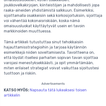
joukkovelkakirjojen, kiinteistöjen ja mahdollisesti jopa
raaka-aineiden yhdistämistä salkkuun. Esimerkiksi,
sijoittamalla osakkeisiin sekä korkosijoituksiin, sijoittaja
voi vähentää kokonaisriskiään, koska nämä
omaisuusluokat käyttäytyvät usein eri tavoin
markkinoiden muuttuessa.
Tämä artikkeli tutustuttaa sinut tehokkaisiin
hajauttamisstrategioihin ja tarjoaa käytännön
esimerkkejä niiden soveltamisesta. Tavoitteena on,
että löydät itsellesi parhaiten sopivan tavan sijoittaa
varojasi menestyksekkäästi, ja opit ymmärtämään,
miten erilaiset strategiat voivat vaikuttaa sijoitustesi
tuottoon ja riskiin.
Advertisements
KATSO MYÖS:
Napsauta tätä lukeaksesi toisen
artikkelin