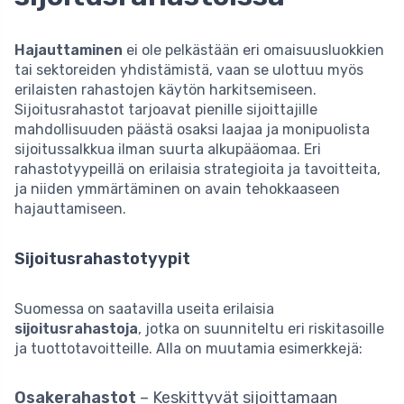
Hajauttaminen
ei ole pelkästään eri omaisuusluokkien
tai sektoreiden yhdistämistä, vaan se ulottuu myös
erilaisten rahastojen käytön harkitsemiseen.
Sijoitusrahastot tarjoavat pienille sijoittajille
mahdollisuuden päästä osaksi laajaa ja monipuolista
sijoitussalkkua ilman suurta alkupääomaa. Eri
rahastotyypeillä on erilaisia strategioita ja tavoitteita,
ja niiden ymmärtäminen on avain tehokkaaseen
hajauttamiseen.
Sijoitusrahastotyypit
Suomessa on saatavilla useita erilaisia
sijoitusrahastoja
, jotka on suunniteltu eri riskitasoille
ja tuottotavoitteille. Alla on muutamia esimerkkejä:
Osakerahastot
– Keskittyvät sijoittamaan