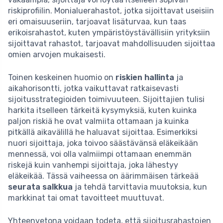
riskiprofiilin. Monialuerahastot, jotka sijoittavat useisiin
eri omaisuuseriin, tarjoavat lisäturvaa, kun taas
erikoisrahastot, kuten ympäristöystävällisiin yrityksiin
sijoittavat rahastot, tarjoavat mahdollisuuden sijoittaa
omien arvojen mukaisesti.
Toinen keskeinen huomio on
riskien hallinta
ja
aikahorisontti, jotka vaikuttavat ratkaisevasti
sijoitusstrategioiden toimivuuteen. Sijoittajien tulisi
harkita itselleen tärkeitä kysymyksiä, kuten kuinka
paljon riskiä he ovat valmiita ottamaan ja kuinka
pitkällä aikavälillä he haluavat sijoittaa. Esimerkiksi
nuori sijoittaja, joka toivoo säästävänsä eläkeikään
mennessä, voi olla valmiimpi ottamaan enemmän
riskejä kuin vanhempi sijoittaja, joka lähestyy
eläkeikää. Tässä vaiheessa on äärimmäisen tärkeää
seurata salkkua
ja tehdä tarvittavia muutoksia, kun
markkinat tai omat tavoitteet muuttuvat.
Yhteenvetona voidaan todeta, että sijoitusrahastojen