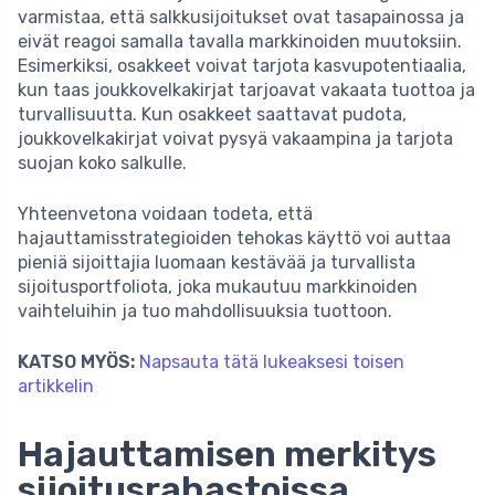
varmistaa, että salkkusijoitukset ovat tasapainossa ja
eivät reagoi samalla tavalla markkinoiden muutoksiin.
Esimerkiksi, osakkeet voivat tarjota kasvupotentiaalia,
kun taas joukkovelkakirjat tarjoavat vakaata tuottoa ja
turvallisuutta. Kun osakkeet saattavat pudota,
joukkovelkakirjat voivat pysyä vakaampina ja tarjota
suojan koko salkulle.
Yhteenvetona voidaan todeta, että
hajauttamisstrategioiden tehokas käyttö voi auttaa
pieniä sijoittajia luomaan kestävää ja turvallista
sijoitusportfoliota, joka mukautuu markkinoiden
vaihteluihin ja tuo mahdollisuuksia tuottoon.
KATSO MYÖS:
Napsauta tätä lukeaksesi toisen
artikkelin
Hajauttamisen merkitys
sijoitusrahastoissa