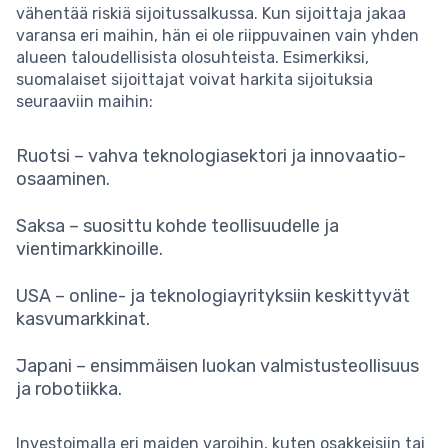
vähentää riskiä sijoitussalkussa. Kun sijoittaja jakaa
varansa eri maihin, hän ei ole riippuvainen vain yhden
alueen taloudellisista olosuhteista. Esimerkiksi,
suomalaiset sijoittajat voivat harkita sijoituksia
seuraaviin maihin:
Ruotsi – vahva teknologiasektori ja innovaatio-
osaaminen.
Saksa – suosittu kohde teollisuudelle ja
vientimarkkinoille.
USA – online- ja teknologiayrityksiin keskittyvät
kasvumarkkinat.
Japani – ensimmäisen luokan valmistusteollisuus
ja robotiikka.
Investoimalla eri maiden varoihin, kuten osakkeisiin tai