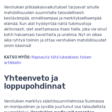
Verotukien pitkäaikaisvaikutukset tarjoavat sinulle
mahdollisuuden suunnitella taloudellisesti
kestävämpää, onnellisempaa ja merkityksellisempää
elämää. Kun alat hyödyntää näitä tukimuotoja
aktiivisesti, olet asettamassa itsesi tielle, joka vie sinut
kohti haluamiasi tavoitteita ja unelmia. Nyt on oikea
aika ryhtyä toimiin ja ottaa verotukien mahdollisuudet
omiin käsiinsä!
KATSO MYÖS:
Napsauta tätä lukeaksesi toisen
artikkelin
Yhteenveto ja
loppupohdinnat
Verotukien merkitys säästösuunnitelmissa Suomessa
on monipuolinen ja syvälle juurtunut osa taloudellista