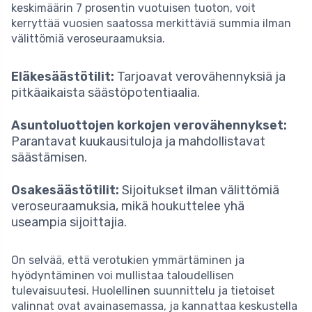
keskimäärin 7 prosentin vuotuisen tuoton, voit
kerryttää vuosien saatossa merkittäviä summia ilman
välittömiä veroseuraamuksia.
Eläkesäästötilit:
Tarjoavat verovähennyksiä ja
pitkäaikaista säästöpotentiaalia.
Asuntoluottojen korkojen verovähennykset:
Parantavat kuukausituloja ja mahdollistavat
säästämisen.
Osakesäästötilit:
Sijoitukset ilman välittömiä
veroseuraamuksia, mikä houkuttelee yhä
useampia sijoittajia.
On selvää, että verotukien ymmärtäminen ja
hyödyntäminen voi mullistaa taloudellisen
tulevaisuutesi. Huolellinen suunnittelu ja tietoiset
valinnat ovat avainasemassa, ja kannattaa keskustella