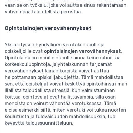
vaan se on työkalu, joka voi auttaa sinua rakentamaan
vahvempaa taloudellista perustaa.
Opintolainojen verovähennykset
Yksi erityisen hyödyllinen verotuki nuorille ja
opiskelijoille ovat
opintolainojen verovähennykset
.
Opintolaina on monille nuorille ainoa keino rahoittaa
korkeakouluopintoja, ja yhteiskunnan tarjoamat
verovähennykset lainan koroista voivat auttaa
helpottamaan opiskelijabudjettia. Tämä mahdollistaa
sen, että opiskelijat voivat keskittyä opintoihinsa ilman
liiallista taloudellista stressiä. Kun valmistuminen
koittaa, opintovelat ovat hallittavampia, sillä osan
menoista on voinut vähentää verotuksessa. Tämä
eloisa esimerkki siitä, miten verotuki voi tukea nuorten
koulutusta ja tulevaisuuden mahdollisuuksia, tuo
keveyttä taloussuunnitteluun.