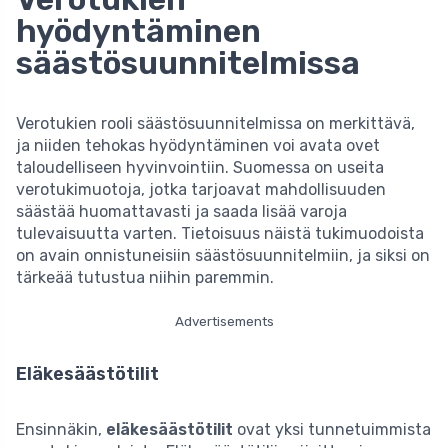
hyödyntäminen
säästösuunnitelmissa
Verotukien rooli säästösuunnitelmissa on merkittävä,
ja niiden tehokas hyödyntäminen voi avata ovet
taloudelliseen hyvinvointiin. Suomessa on useita
verotukimuotoja, jotka tarjoavat mahdollisuuden
säästää huomattavasti ja saada lisää varoja
tulevaisuutta varten. Tietoisuus näistä tukimuodoista
on avain onnistuneisiin säästösuunnitelmiin, ja siksi on
tärkeää tutustua niihin paremmin.
Advertisements
Eläkesäästötilit
Ensinnäkin,
eläkesäästötilit
ovat yksi tunnetuimmista