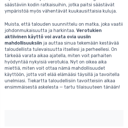
säästäviin kodin ratkaisuihin, jotka paitsi säästävät
ympäristöä myös vähentävät kuukausittaisia kuluja.
Muista, että talouden suunnittelu on matka, joka vaatii
johdonmukaisuutta ja harkintaa.
Verotukien
aktiivinen käyttö voi avata ovia uusiin
mahdollisuuksiin
ja auttaa sinua tekemään kestävää
taloudellista tulevaisuutta itsellesi ja perheellesi. On
tärkeää varata aikaa ajatella, miten voit parhaiten
hyödyntää nykyisiä verotukia. Nyt on oikea aika
miettiä, miten voit ottaa nämä mahdollisuudet
käyttöön, jotta voit elää elämääsi täysillä ja tavoitella
unelmiasi. Tiekartta taloudellisiin tavoitteisiin alkaa
ensimmäisestä askelesta — tartu tilaisuuteen tänään!