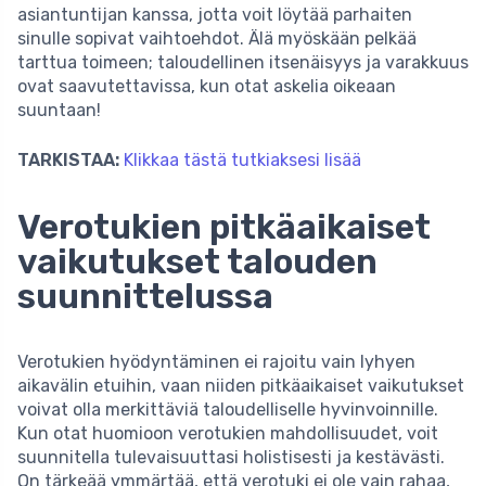
asiantuntijan kanssa, jotta voit löytää parhaiten
sinulle sopivat vaihtoehdot. Älä myöskään pelkää
tarttua toimeen; taloudellinen itsenäisyys ja varakkuus
ovat saavutettavissa, kun otat askelia oikeaan
suuntaan!
TARKISTAA:
Klikkaa tästä tutkiaksesi lisää
Verotukien pitkäaikaiset
vaikutukset talouden
suunnittelussa
Verotukien hyödyntäminen ei rajoitu vain lyhyen
aikavälin etuihin, vaan niiden pitkäaikaiset vaikutukset
voivat olla merkittäviä taloudelliselle hyvinvoinnille.
Kun otat huomioon verotukien mahdollisuudet, voit
suunnitella tulevaisuuttasi holistisesti ja kestävästi.
On tärkeää ymmärtää, että verotuki ei ole vain rahaa,