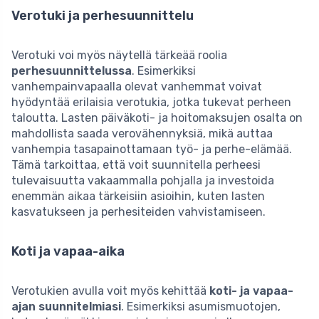
Verotuki ja perhesuunnittelu
Verotuki voi myös näytellä tärkeää roolia
perhesuunnittelussa
. Esimerkiksi
vanhempainvapaalla olevat vanhemmat voivat
hyödyntää erilaisia verotukia, jotka tukevat perheen
taloutta. Lasten päiväkoti- ja hoitomaksujen osalta on
mahdollista saada verovähennyksiä, mikä auttaa
vanhempia tasapainottamaan työ- ja perhe-elämää.
Tämä tarkoittaa, että voit suunnitella perheesi
tulevaisuutta vakaammalla pohjalla ja investoida
enemmän aikaa tärkeisiin asioihin, kuten lasten
kasvatukseen ja perhesiteiden vahvistamiseen.
Koti ja vapaa-aika
Verotukien avulla voit myös kehittää
koti- ja vapaa-
ajan suunnitelmiasi
. Esimerkiksi asumismuotojen,