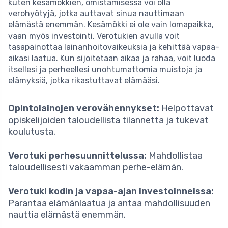
kuten kesämökkien, omistamisessa voi olla
verohyötyjä, jotka auttavat sinua nauttimaan
elämästä enemmän. Kesämökki ei ole vain lomapaikka,
vaan myös investointi. Verotukien avulla voit
tasapainottaa lainanhoitovaikeuksia ja kehittää vapaa-
aikasi laatua. Kun sijoitetaan aikaa ja rahaa, voit luoda
itsellesi ja perheellesi unohtumattomia muistoja ja
elämyksiä, jotka rikastuttavat elämääsi.
Opintolainojen verovähennykset:
Helpottavat
opiskelijoiden taloudellista tilannetta ja tukevat
koulutusta.
Verotuki perhesuunnittelussa:
Mahdollistaa
taloudellisesti vakaamman perhe-elämän.
Verotuki kodin ja vapaa-ajan investoinneissa:
Parantaa elämänlaatua ja antaa mahdollisuuden
nauttia elämästä enemmän.