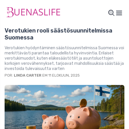
Verotukien rooli säästösuunnitelmissa
Suomessa
Verotukien hyödyntäminen säästösuunnitelmissa Suomessa voi
merkittävästi parantaa taloudellista hyvinvointia. Erilaiset
verotukimuodot, kuten eläkesäästötilit ja asuntoluottojen
korkojen verovähennykset, tarjoavat mahdollisuuksia säästää ja
investoida tulevaisuutta varten
POR:
LINDA CARTER
EM 11 ELOKUUN, 2025