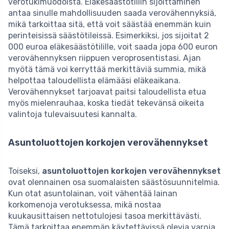
verotukimuodoista. Eläkesäästötiliin sijoittaminen
antaa sinulle mahdollisuuden saada verovähennyksiä,
mikä tarkoittaa sitä, että voit säästää enemmän kuin
perinteisissä säästötileissä. Esimerkiksi, jos sijoitat 2
000 euroa eläkesäästötilille, voit saada jopa 600 euron
verovähennyksen riippuen veroprosentistasi. Ajan
myötä tämä voi kerryttää merkittäviä summia, mikä
helpottaa taloudellista elämääsi eläkeaikana.
Verovähennykset tarjoavat paitsi taloudellista etua
myös mielenrauhaa, koska tiedät tekevänsä oikeita
valintoja tulevaisuutesi kannalta.
Asuntoluottojen korkojen verovähennykset
Toiseksi,
asuntoluottojen korkojen verovähennykset
ovat olennainen osa suomalaisten säästösuunnitelmia.
Kun otat asuntolainan, voit vähentää lainan
korkomenoja verotuksessa, mikä nostaa
kuukausittaisen nettotulojesi tasoa merkittävästi.
Tämä tarkoittaa enemmän käytettävissä olevia varoja,