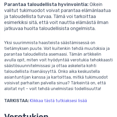
Parantaa taloudellista hyvinvointia:
Oikein
valitut tukimuodot voivat parantaa elämänlaatua
ja taloudellista turvaa. Tämä voi tarkoittaa
esimerkiksi sitä, että voit nauttia elämästä ilman
jatkuvaa huolta taloudellisista ongelmista.
Yksi suurimmista haasteista säästämisessä on
tietämyksen puute. Voit kuitenkin tehdä muutoksia ja
parantaa taloudellista asemaasi. Tämän artikkelin
avulla opit, miten voit hyödyntää verotukia tehokkaasti
säästösuunnitelmissasi ja ottaa askeleita kohti
taloudellista itsenäisyyttä. Onko aika keskustella
asiantuntijan kanssa ja kartoittaa, mitkä tukimuodot
voisivat parhaiten palvella sinua? Tärkeintä on, että
aloitat nyt – voit tehdä unelmistasi todellisuutta!
TARKISTAA:
Klikkaa tästä tutkiaksesi lisää
Verotukien