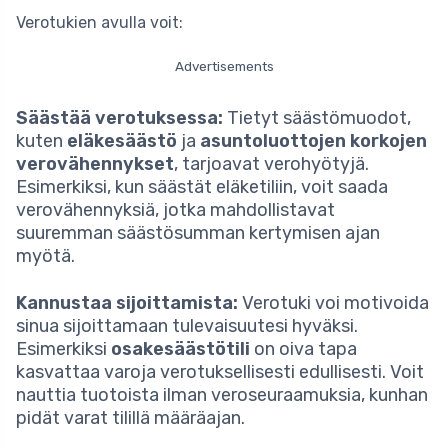
Verotukien avulla voit:
Advertisements
Säästää verotuksessa:
Tietyt säästömuodot,
kuten
eläkesäästö
ja
asuntoluottojen korkojen
verovähennykset
, tarjoavat verohyötyjä.
Esimerkiksi, kun säästät eläketiliin, voit saada
verovähennyksiä, jotka mahdollistavat
suuremman säästösumman kertymisen ajan
myötä.
Kannustaa sijoittamista:
Verotuki voi motivoida
sinua sijoittamaan tulevaisuutesi hyväksi.
Esimerkiksi
osakesäästötili
on oiva tapa
kasvattaa varoja verotuksellisesti edullisesti. Voit
nauttia tuotoista ilman veroseuraamuksia, kunhan
pidät varat tilillä määräajan.