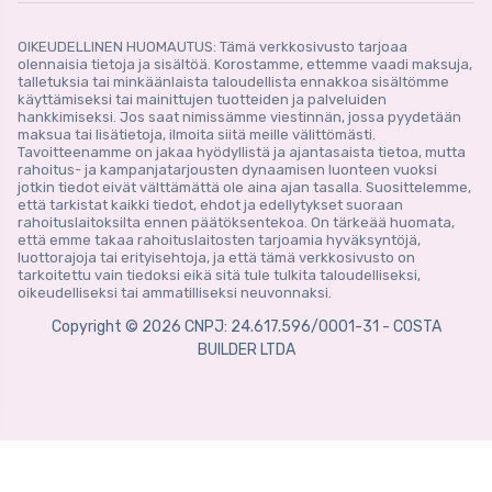
OIKEUDELLINEN HUOMAUTUS: Tämä verkkosivusto tarjoaa
olennaisia ​​tietoja ja sisältöä. Korostamme, ettemme vaadi maksuja,
talletuksia tai minkäänlaista taloudellista ennakkoa sisältömme
käyttämiseksi tai mainittujen tuotteiden ja palveluiden
hankkimiseksi. Jos saat nimissämme viestinnän, jossa pyydetään
maksua tai lisätietoja, ilmoita siitä meille välittömästi.
Tavoitteenamme on jakaa hyödyllistä ja ajantasaista tietoa, mutta
rahoitus- ja kampanjatarjousten dynaamisen luonteen vuoksi
jotkin tiedot eivät välttämättä ole aina ajan tasalla. Suosittelemme,
että tarkistat kaikki tiedot, ehdot ja edellytykset suoraan
rahoituslaitoksilta ennen päätöksentekoa. On tärkeää huomata,
että emme takaa rahoituslaitosten tarjoamia hyväksyntöjä,
luottorajoja tai erityisehtoja, ja että tämä verkkosivusto on
tarkoitettu vain tiedoksi eikä sitä tule tulkita taloudelliseksi,
oikeudelliseksi tai ammatilliseksi neuvonnaksi.
Copyright © 2026 CNPJ: 24.617.596/0001-31 - COSTA
BUILDER LTDA