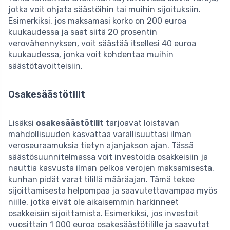
jotka voit ohjata säästöihin tai muihin sijoituksiin.
Esimerkiksi, jos maksamasi korko on 200 euroa
kuukaudessa ja saat siitä 20 prosentin
verovähennyksen, voit säästää itsellesi 40 euroa
kuukaudessa, jonka voit kohdentaa muihin
säästötavoitteisiin.
Osakesäästötilit
Lisäksi
osakesäästötilit
tarjoavat loistavan
mahdollisuuden kasvattaa varallisuuttasi ilman
veroseuraamuksia tietyn ajanjakson ajan. Tässä
säästösuunnitelmassa voit investoida osakkeisiin ja
nauttia kasvusta ilman pelkoa verojen maksamisesta,
kunhan pidät varat tilillä määräajan. Tämä tekee
sijoittamisesta helpompaa ja saavutettavampaa myös
niille, jotka eivät ole aikaisemmin harkinneet
osakkeisiin sijoittamista. Esimerkiksi, jos investoit
vuosittain 1 000 euroa osakesäästötilille ja saavutat