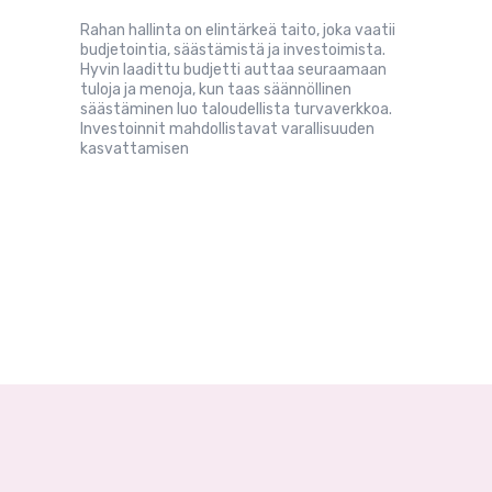
Rahan hallinta on elintärkeä taito, joka vaatii
budjetointia, säästämistä ja investoimista.
Hyvin laadittu budjetti auttaa seuraamaan
tuloja ja menoja, kun taas säännöllinen
säästäminen luo taloudellista turvaverkkoa.
Investoinnit mahdollistavat varallisuuden
kasvattamisen