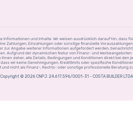
te Informationen und Inhalte. Wir weisen ausdrücklich darauf hin, dass fü
ne Zahlungen, Einzahlungen oder sonstige finanzielle Vorauszahlungen e
oder zur Angabe weiterer Informationen aufgefordert werden, benachrichti
ellen. Aufgrund der dynamischen Natur von Finanz- und Werbeangeboten
 Ihnen daher, alle Details, Bedingungen und Konditionen direkt bei den j
, dass wir keine Genehmigungen, Kreditlimits oder spezifische Kondition
und nicht als Finanz-, Rechts- oder sonstige professionelle Beratung zu
Copyright © 2026 CNPJ: 24.617.596/0001-31 - COSTA BUILDER LTDA