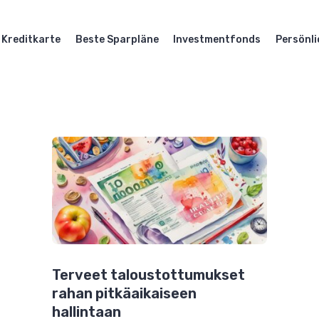
Kreditkarte
Beste Sparpläne
Investmentfonds
Persönli
Terveet taloustottumukset
rahan pitkäaikaiseen
hallintaan