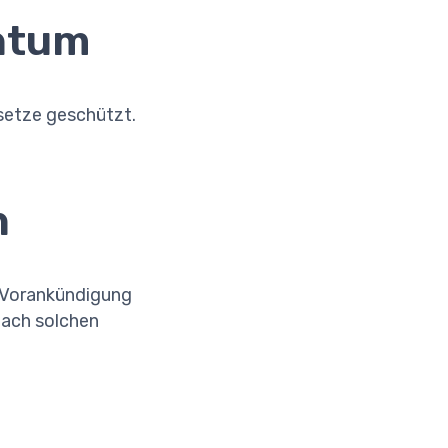
entum
esetze geschützt.
n
e Vorankündigung
nach solchen