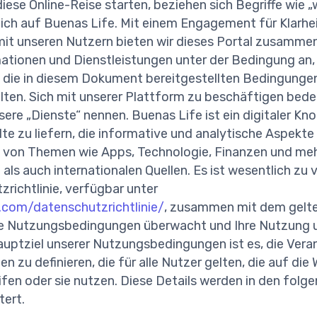
iese Online-Reise starten, beziehen sich Begriffe wie „w
lich auf Buenas Life. Mit einem Engagement für Klarhe
t unseren Nutzern bieten wir dieses Portal zusammen
mationen und Dienstleistungen unter der Bedingung an, 
n, die in diesem Dokument bereitgestellten Bedingunge
alten. Sich mit unserer Plattform zu beschäftigen bede
sere „Dienste“ nennen. Buenas Life ist ein digitaler K
lte zu liefern, die informative und analytische Aspekt
te von Themen wie Apps, Technologie, Finanzen und me
 als auch internationalen Quellen. Es ist wesentlich zu 
richtlinie, verfügbar unter
e.com/datenschutzrichtlinie/
, zusammen mit dem gelte
e Nutzungsbedingungen überwacht und Ihre Nutzung u
Hauptziel unserer Nutzungsbedingungen ist es, die Vera
n zu definieren, die für alle Nutzer gelten, die auf die
fen oder sie nutzen. Diese Details werden in den fol
tert.