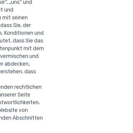
ir“, „uns“ und
it und
 mit seinen
dass Sie, der
n, Konditionen und
utet, dass Sie das
notenpunkt mit dem
e vermischen und
hr abdecken,
verstehen, dass
nden rechtlichen
nserer Seite
ntwortlichkeiten,
 Website von
genden Abschnitten