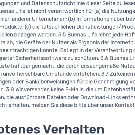
gungen und Datenschutzrichtlinie dieser Seite zu lese
uenas Life ist nicht verantwortlich für (a) die Nutzun
inien anderer Unternehmen; (b) Informationen über b
rodukte; (c) die tatsächlichen Dienstleistungen/Produ
uellen bezogen werden. 3.5 Buenas Life lehnt jede Haf
e ab, die Geräte der Nutzer als Ergebnis der Internet
einträchtigen könnte. Es liegt in der Verantwortung d
eter Sicherheitssoftware zu schützen. 3.6 Buenas Lif
uste haftbar gemacht, die durch unsachgemäße Nutzu
h unvorhersehbare Umstände entstehen. 3.7 Zu keinem
ungen oder Banküberweisungen für die Genehmigung v
n. 3.8 Wir versenden keine E-Mails, die um Datenbestä
en, die ausführbare Dateien oder Download-Links enthal
cht erhalten, melden Sie diese bitte über unser Kontakt
otenes Verhalten