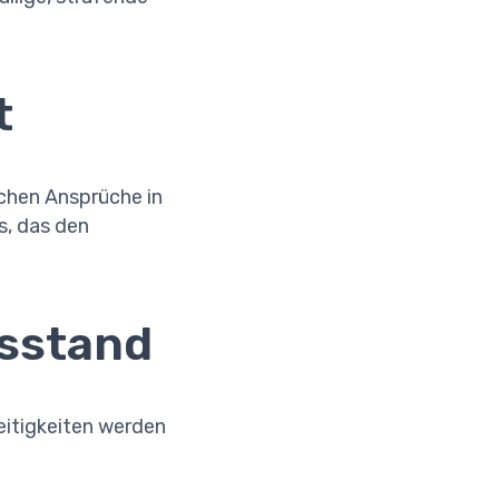
t
chen Ansprüche in
s, das den
tsstand
itigkeiten werden