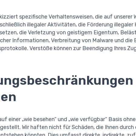
kizziert spezifische Verhaltensweisen, die auf unserer 
schließlich illegaler Aktivitäten, die Förderung illegale
setzen, die Verletzung von geistigem Eigentum, Beläs
scher Informationen, Verbreitung von Malware und die
tsprotokolle. Verstöße können zur Beendigung Ihres Zu
tungsbeschränkungen
ien
auf einer „wie besehen“ und „wie verfügbar“ Basis ohne
tgestellt. Wir haften nicht für Schäden, die Ihnen durc
ntstehen könnten. Dies umfasst direkte, indirekte, zuf