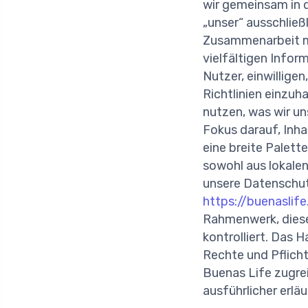
wir gemeinsam in d
„unser“ ausschließ
Zusammenarbeit mi
vielfältigen Infor
Nutzer, einwillige
Richtlinien einzuh
nutzen, was wir un
Fokus darauf, Inha
eine breite Palet
sowohl aus lokalen
unsere Datenschutz
https://buenaslif
Rahmenwerk, dies
kontrolliert. Das 
Rechte und Pflichte
Buenas Life zugrei
ausführlicher erläu