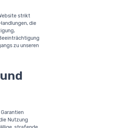
Website strikt
r Handlungen, die
tigung,
 Beeinträchtigung
gangs zu unseren
 und
 Garantien
h die Nutzung
ällige, strafende