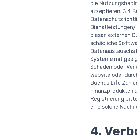
die Nutzungsbedin
akzeptieren. 3.4 B
Datenschutzrichtl
Dienstleistungen/P
diesen externen Q
schädliche Softwar
Datenaustauschs be
Systeme mit geeign
Schäden oder Verl
Website oder durc
Buenas Life Zahl
Finanzprodukten a
Registrierung bitt
eine solche Nachri
4. Verb