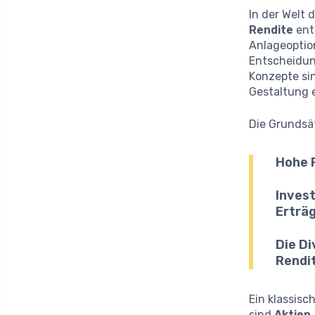
In der Welt
Rendite
ent
Anlageoption
Entscheidung
Konzepte sin
Gestaltung e
Die Grundsä
Hohe 
Invest
Erträ
Die Di
Rendi
Ein klassisc
sind
Aktien