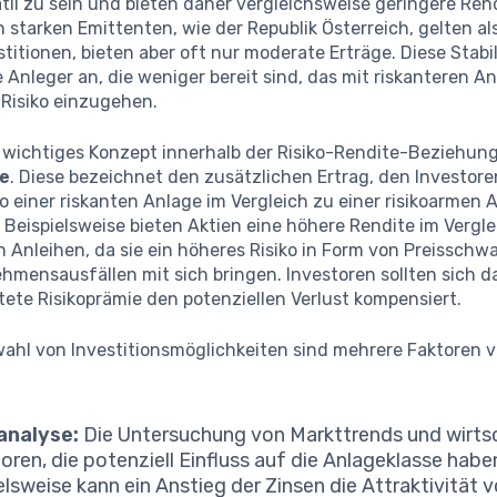
til zu sein und bieten daher vergleichsweise geringere Ren
 starken Emittenten, wie der Republik Österreich, gelten als
stitionen, bieten aber oft nur moderate Erträge. Diese Stabil
 Anleger an, die weniger bereit sind, das mit riskanteren A
Risiko einzugehen.
 wichtiges Konzept innerhalb der Risiko-Rendite-Beziehung 
ie
. Diese bezeichnet den zusätzlichen Ertrag, den Investore
o einer riskanten Anlage im Vergleich zu einer risikoarmen 
Beispielsweise bieten Aktien eine höhere Rendite im Vergle
n Anleihen, da sie ein höheres Risiko in Form von Preissch
mensausfällen mit sich bringen. Investoren sollten sich d
tete Risikoprämie den potenziellen Verlust kompensiert.
wahl von Investitionsmöglichkeiten sind mehrere Faktoren 
analyse:
Die Untersuchung von Markttrends und wirts
toren, die potenziell Einfluss auf die Anlageklasse hab
elsweise kann ein Anstieg der Zinsen die Attraktivität 