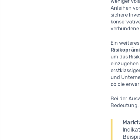
weniger vola
Anleihen von
sichere Inve
konservative
verbundene 
Ein weiteres
Risikopräm
um das Risik
einzugehen. 
erstklassige
und Unterneh
ob die erwar
Bei der Aus
Bedeutung:
Markt
Indika
Beispi