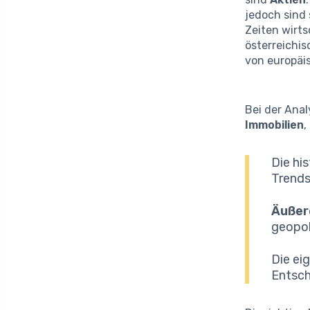
jedoch sind 
Zeiten wirts
österreichis
von europäi
Bei der Ana
Immobilien
,
Die hi
Trends
Äußer
geopol
Die ei
Entsch