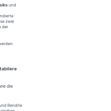
siko
und
undierte
ese zwei
n der
werden:
tabilere
hne die
 und Rendite
Anleihen,