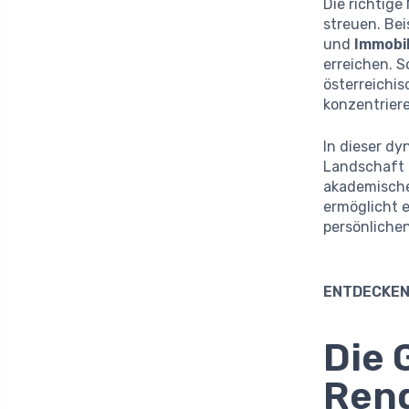
Die richtige
streuen. Bei
und
Immobil
erreichen. 
österreichis
konzentriere
In dieser d
Landschaft 
akademischem
ermöglicht e
persönlichen
ENTDECKEN
Die 
Ren