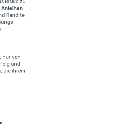
s Risiko zu
h
Anleihen
nd Rendite
 junge
u
n
t nur von
rfolg und
, die ihrem
-