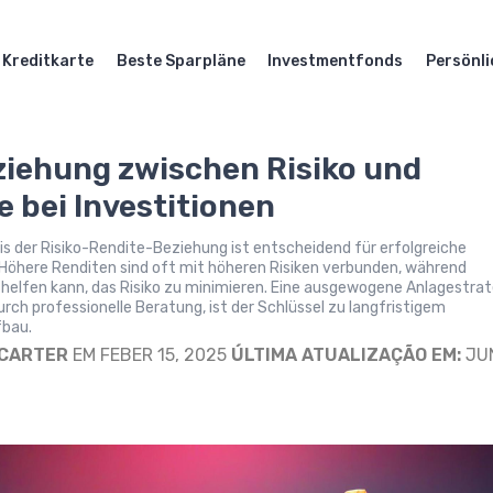
Kreditkarte
Beste Sparpläne
Investmentfonds
Persönli
ziehung zwischen Risiko und
e bei Investitionen
s der Risiko-Rendite-Beziehung ist entscheidend für erfolgreiche
 Höhere Renditen sind oft mit höheren Risiken verbunden, während
n helfen kann, das Risiko zu minimieren. Eine ausgewogene Anlagestrat
rch professionelle Beratung, ist der Schlüssel zu langfristigem
bau.
 CARTER
EM FEBER 15, 2025
ÚLTIMA ATUALIZAÇÃO EM:
JUN