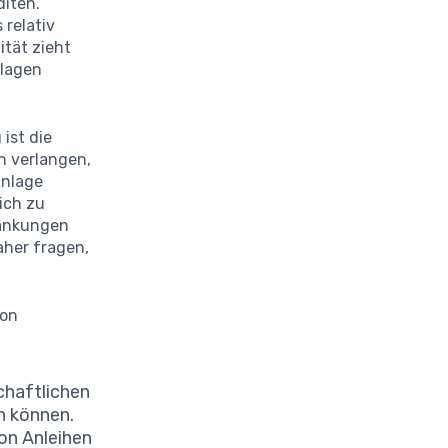
diten.
 relativ
ität zieht
nlagen
ist die
n verlangen,
Anlage
ich zu
wankungen
aher fragen,
von
chaftlichen
en können.
von Anleihen