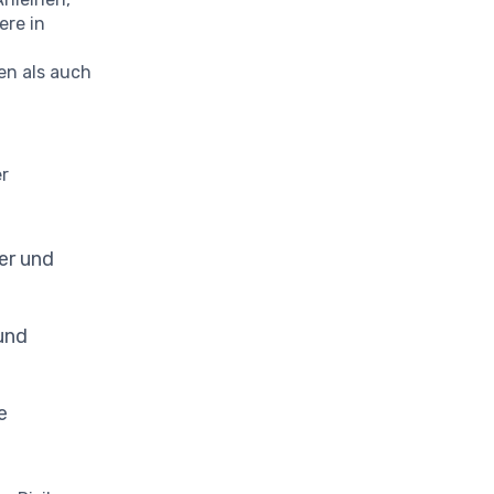
ere in
en als auch
r
er und
 und
e