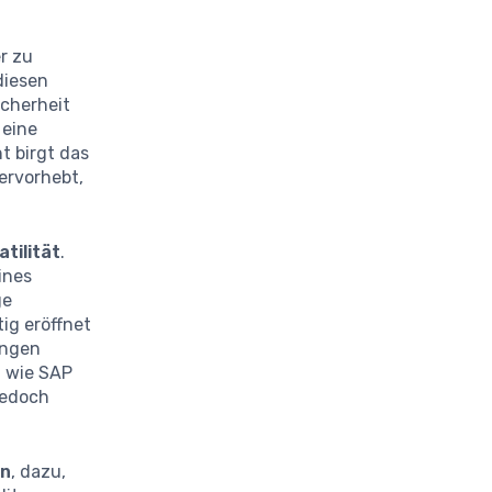
r zu
diesen
icherheit
 eine
t birgt das
ervorhebt,
atilität
.
ines
ge
ig eröffnet
ungen
n wie SAP
jedoch
en
, dazu,