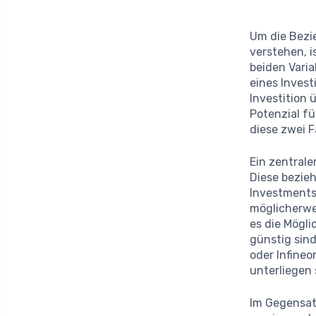
Um die Bez
verstehen, i
beiden Varia
eines Invest
Investition 
Potenzial fü
diese zwei 
Ein zentrale
Diese bezieh
Investments.
möglicherwei
es die Mögl
günstig sin
oder Infine
unterliegen
Im Gegensat