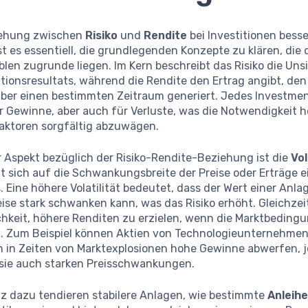
iehung zwischen
Risiko
und
Rendite
bei Investitionen besse
st es essentiell, die grundlegenden Konzepte zu klären, die 
blen zugrunde liegen. Im Kern beschreibt das Risiko die Uns
itionsresultats, während die Rendite den Ertrag angibt, den
über einen bestimmten Zeitraum generiert. Jedes Investmen
r Gewinne, aber auch für Verluste, was die Notwendigkeit h
Faktoren sorgfältig abzuwägen.
r Aspekt bezüglich der Risiko-Rendite-Beziehung ist die
Vol
t sich auf die Schwankungsbreite der Preise oder Erträge e
 Eine höhere Volatilität bedeutet, dass der Wert einer Anla
se stark schwanken kann, was das Risiko erhöht. Gleichzeit
ichkeit, höhere Renditen zu erzielen, wenn die Marktbeding
d. Zum Beispiel können Aktien von Technologieunternehme
on in Zeiten von Marktexplosionen hohe Gewinne abwerfen, 
 sie auch starken Preisschwankungen.
z dazu tendieren stabilere Anlagen, wie bestimmte
Anleih