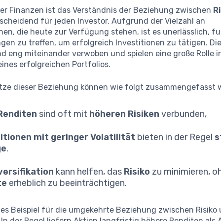
 der Finanzen ist das Verständnis der Beziehung zwischen
Ri
scheidend für jeden Investor. Aufgrund der Vielzahl an
en, die heute zur Verfügung stehen, ist es unerlässlich, f
en zu treffen, um erfolgreich Investitionen zu tätigen. Di
d eng miteinander verwoben und spielen eine große Rolle i
ines erfolgreichen Portfolios.
tze dieser Beziehung können wie folgt zusammengefasst 
Renditen
sind oft mit
höheren Risiken
verbunden,
itionen mit geringer Volatilität
bieten in der Regel
s
ge
.
versifikation
kann helfen, das
Risiko
zu minimieren, o
te
erheblich zu beeinträchtigen.
hes Beispiel für die umgekehrte Beziehung zwischen Risiko
. In der Regel liefern Aktien langfristig höhere Renditen als 