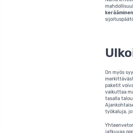
mahdollisuuk
keräämine
sijoituspäät
Ulko
On myös syy
merkittäväst
paketit voiv
vaikuttaa ma
tasalla talo
Ajankohtaise
työkaluja, j
Yhteenvetona
jatkuvaa opp