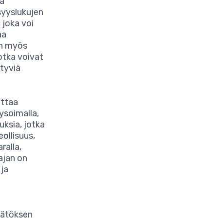
aa
syyslukujen
 joka voi
aa
on myös
otka voivat
ttyviä
uttaa
ysoimalla,
uksia, jotka
ollisuus,
ralla,
tajan on
 ja
äätöksen