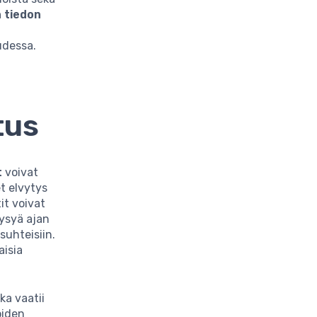
 tiedon
udessa.
tus
t
voivat
et elvytys
it voivat
pysyä ajan
suhteisiin.
aisia
ka vaatii
oiden