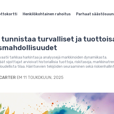
ttokortti
Henkilökohtainen rahoitus
Parhaat säästösuun
 tunnistaa turvalliset ja tuottois
usmahdollisuudet
vaatii tarkkaa harkintaa ja analyysejä markkinoiden dynamiikasta.
 sijoittajat arvioivat historiallisia tuottoja, riskitasoja, markkinatr
loudellista tilaa. Häiritsevien tekijöiden seuraaminen sekä riskienhallint
 CARTER
EM 11 TOUKOKUUN, 2025