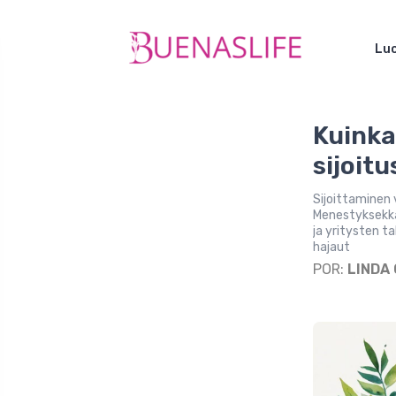
Luo
Kuinka
sijoit
Sijoittaminen 
Menestyksekkäät
ja yritysten ta
hajaut
POR:
LINDA