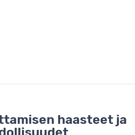
ittamisen haasteet ja
ollisuudet