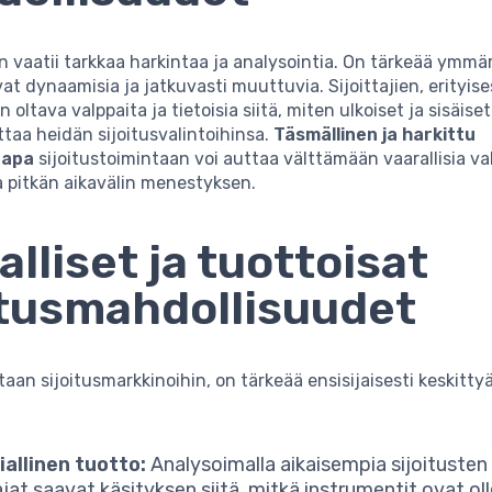
n vaatii tarkkaa harkintaa ja analysointia. On tärkeää ymmär
at dynaamisia ja jatkuvasti muuttuvia. Sijoittajien, erityise
oltava valppaita ja tietoisia siitä, miten ulkoiset ja sisäiset
ttaa heidän sijoitusvalintoihinsa.
Täsmällinen ja harkittu
tapa
sijoitustoimintaan voi auttaa välttämään vaarallisia val
 pitkän aikavälin menestyksen.
alliset ja tuottoisat
itusmahdollisuudet
aan sijoitusmarkkinoihin, on tärkeää ensisijaisesti keskitty
iallinen tuotto:
Analysoimalla aikaisempia sijoitusten
ajat saavat käsityksen siitä, mitkä instrumentit ovat ol