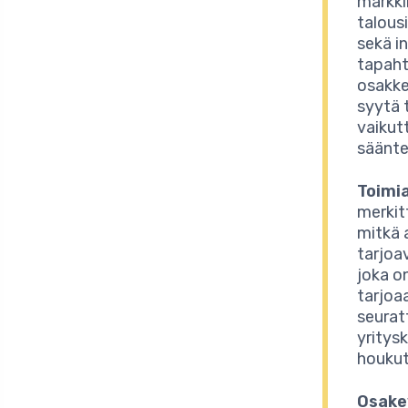
markki
talous
sekä i
tapaht
osakke
syytä 
vaikutt
säänte
Toimia
merkit
mitkä 
tarjoa
joka o
tarjoaa
seurat
yritys
houkut
Osake