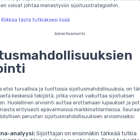
 voivat johtaa menestyviin sijoitusstrategioihin.
:
Klikkaa tästä tutkiaksesi lisää
Advertisements
itusmahdollisuuksien
ointi
a etsii turvallisia ja tuottoisia sijoitusmahdollisuuksia, on t
ita keskeisiä tekijöitä, jotka voivat vaikuttaa sijoituksen
. Huolellinen arviointi auttaa erottamaan lupaukset ja pot
naista erityisesti epävarmoissa markkinatilanteissa. Seuraav
ödyllisen perustan sijoitusmahdollisuuksien arvioimiseksi:
ina-analyysi:
Sijoittajan on ensinnäkin tärkeää tutkia