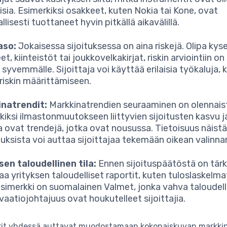
isia. Esimerkiksi osakkeet, kuten Nokia tai Kone, ovat
allisesti tuottaneet hyvin pitkällä aikavälillä.
aso:
Jokaisessa sijoituksessa on aina riskejä. Olipa kys
t, kiinteistöt tai joukkovelkakirjat, riskin arviointiin o
syvemmälle. Sijoittaja voi käyttää erilaisia työkaluja, 
 riskin määrittämiseen.
inatrendit:
Markkinatrendien seuraaminen on olennais
kiksi ilmastonmuutokseen liittyvien sijoitusten kasvu j
a ovat trendejä, jotka ovat nousussa. Tietoisuus näist
uksista voi auttaa sijoittajaa tekemään oikean valinna
sen taloudellinen tila:
Ennen sijoituspäätöstä on tär
aa yrityksen taloudelliset raportit, kuten tuloslaskelma
simerkki on suomalainen Valmet, jonka vahva taloudel
ovaatiojohtajuus ovat houkutelleet sijoittajia.
rit yhdessä auttavat muodostamaan kokonaiskuvan markkin