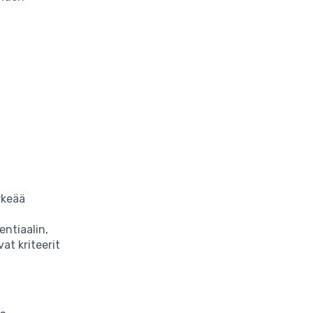
ärkeää
entiaalin,
at kriteerit