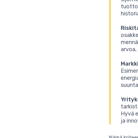
tuotto
histori
Riskit
osakkee
mennä 
arvoa,
Markk
Esimer
energi
suunta
Yrityk
tarkist
Hyvä e
ja inn
Nämä kritee