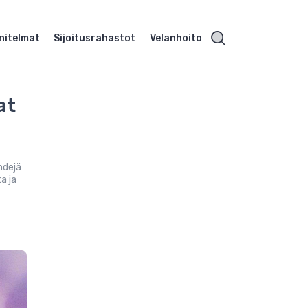
nitelmat
Sijoitusrahastot
Velanhoito
at
endejä
a ja