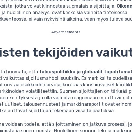
sista, jotka voivat kiinnostaa suomalaisia sijoittajia.
Oikean
n
ja huolellinen analyysi ovat keskeisiä vaiheita tietoisessa
öksenteossa, ei vain nykyisinä aikoina, vaan myös tulevaisu
Advertisements
isten tekijöiden vaiku
tä huomata, että
talouspolitiikka ja globaalit tapahtuma
i vaikuttaa sijoitusmahdollisuuksiin. Esimerkiksi taloudellis
at nostaa osakkeiden arvoja, kun taas kansainväliset konflikt
rkkinoiden volatiliteettiin. Suomen sijoittajien on tärkeää 
uden kehityksestä ja olla valmiita reagoimaan muuttuviin olo
t uutiset, talousennusteet ja markkinaraportit ovat erinom
otka auttavat sijoittajaa tekemään viisaita päätöksiä.
 voidaan todeta, että sijoittaminen on jatkuva prosessi, jo
imista ja sopeutumista. Huolellinen suunnittelu ja markkin