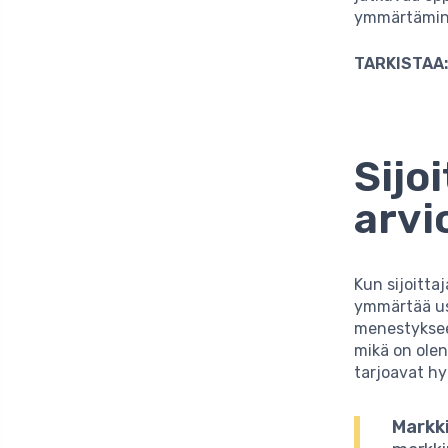
ymmärtäminen
TARKISTAA
Sijo
arvi
Kun sijoittaj
ymmärtää use
menestykseen
mikä on olen
tarjoavat hy
Markk