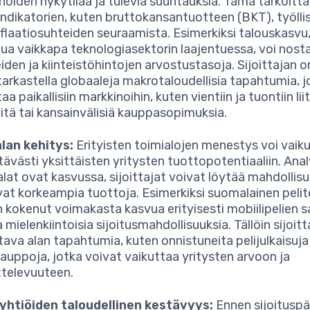
noiden nykytilaa ja tulevia suuntauksia. Tämä tarkoitt
indikatorien, kuten bruttokansantuotteen (BKT), työlli
nflaatiosuhteiden seuraamista. Esimerkiksi talouskasvu,
ua vaikkapa teknologiasektorin laajentuessa, voi nost
iden ja kiinteistöhintojen arvostustasoja. Sijoittajan 
tarkastella globaaleja makrotaloudellisia tapahtumia, j
aa paikallisiin markkinoihin, kuten vientiin ja tuontiin lii
itä tai kansainvälisiä kauppasopimuksia.
lan kehitys:
Erityisten toimialojen menestys voi vaik
tävästi yksittäisten yritysten tuottopotentiaaliin. Anal
alat ovat kasvussa, sijoittajat voivat löytää mahdollisu
vat korkeampia tuottoja. Esimerkiksi suomalainen pelite
n kokenut voimakasta kasvua erityisesti mobiilipelien sa
 mielenkiintoisia sijoitusmahdollisuuksia. Tällöin sijoit
tava alan tapahtumia, kuten onnistuneita pelijulkaisuja
kauppoja, jotka voivat vaikuttaa yritysten arvoon ja
televuuteen.
yhtiöiden taloudellinen kestävyys:
Ennen sijoitusp