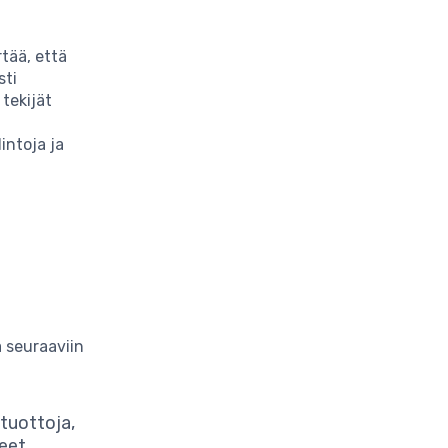
tää, että
sti
 tekijät
intoja ja
ä seuraaviin
 tuottoja,
leet