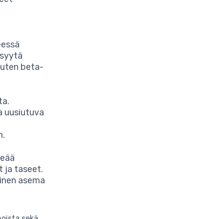
eessä
n syytä
kuten beta-
ta.
a uusiutuva
ä
n.
keää
t ja taseet.
linen asema
oista sekä