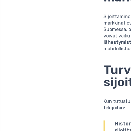
Sijoittamine
markkinat ov
Suomessa, on 
voivat vaiku
lähestymis
mahdollistaa
Turv
sijo
Kun tutustut
tekijöihin:
Histor
sijoitt