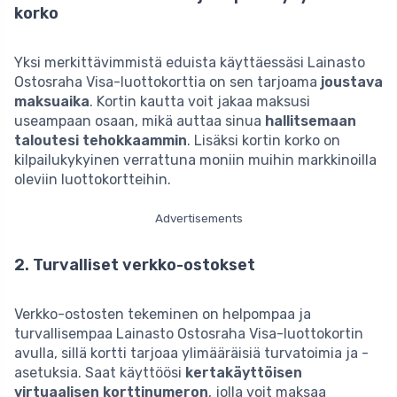
korko
Yksi merkittävimmistä eduista käyttäessäsi Lainasto
Ostosraha Visa-luottokorttia on sen tarjoama
joustava
maksuaika
. Kortin kautta voit jakaa maksusi
useampaan osaan, mikä auttaa sinua
hallitsemaan
taloutesi tehokkaammin
. Lisäksi kortin korko on
kilpailukykyinen verrattuna moniin muihin markkinoilla
oleviin luottokortteihin.
Advertisements
2. Turvalliset verkko-ostokset
Verkko-ostosten tekeminen on helpompaa ja
turvallisempaa Lainasto Ostosraha Visa-luottokortin
avulla, sillä kortti tarjoaa ylimääräisiä turvatoimia ja -
asetuksia. Saat käyttöösi
kertakäyttöisen
virtuaalisen korttinumeron
, jolla voit maksaa