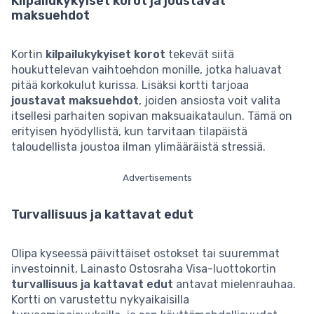
Kilpailukykyiset korot ja joustavat
maksuehdot
Kortin
kilpailukykyiset korot
tekevät siitä
houkuttelevan vaihtoehdon monille, jotka haluavat
pitää korkokulut kurissa. Lisäksi kortti tarjoaa
joustavat maksuehdot
, joiden ansiosta voit valita
itsellesi parhaiten sopivan maksuaikataulun. Tämä on
erityisen hyödyllistä, kun tarvitaan tilapäistä
taloudellista joustoa ilman ylimääräistä stressiä.
Advertisements
Turvallisuus ja kattavat edut
Olipa kyseessä päivittäiset ostokset tai suuremmat
investoinnit, Lainasto Ostosraha Visa-luottokortin
turvallisuus ja kattavat edut
antavat mielenrauhaa.
Kortti on varustettu nykyaikaisilla