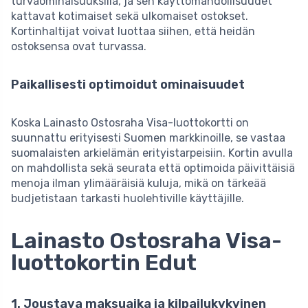
turvaominaisuuksilla, ja sen käyttömahdollisuudet
kattavat kotimaiset sekä ulkomaiset ostokset.
Kortinhaltijat voivat luottaa siihen, että heidän
ostoksensa ovat turvassa.
Paikallisesti optimoidut ominaisuudet
Koska Lainasto Ostosraha Visa-luottokortti on
suunnattu erityisesti Suomen markkinoille, se vastaa
suomalaisten arkielämän erityistarpeisiin. Kortin avulla
on mahdollista sekä seurata että optimoida päivittäisiä
menoja ilman ylimääräisiä kuluja, mikä on tärkeää
budjetistaan tarkasti huolehtiville käyttäjille.
Lainasto Ostosraha Visa-
luottokortin Edut
1. Joustava maksuaika ja kilpailukykyinen