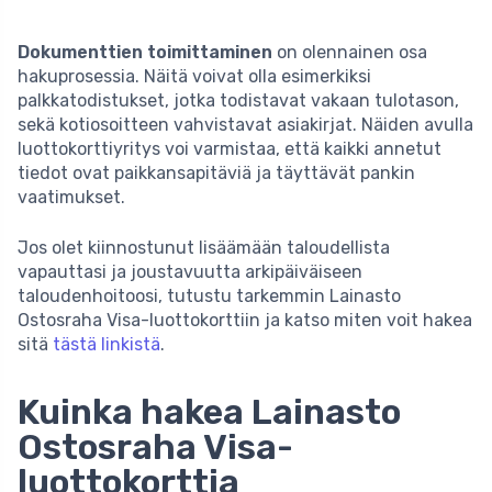
Dokumenttien toimittaminen
on olennainen osa
hakuprosessia. Näitä voivat olla esimerkiksi
palkkatodistukset, jotka todistavat vakaan tulotason,
sekä kotiosoitteen vahvistavat asiakirjat. Näiden avulla
luottokorttiyritys voi varmistaa, että kaikki annetut
tiedot ovat paikkansapitäviä ja täyttävät pankin
vaatimukset.
Jos olet kiinnostunut lisäämään taloudellista
vapauttasi ja joustavuutta arkipäiväiseen
taloudenhoitoosi, tutustu tarkemmin Lainasto
Ostosraha Visa-luottokorttiin ja katso miten voit hakea
sitä
tästä linkistä
.
Kuinka hakea Lainasto
Ostosraha Visa­-
luottokorttia