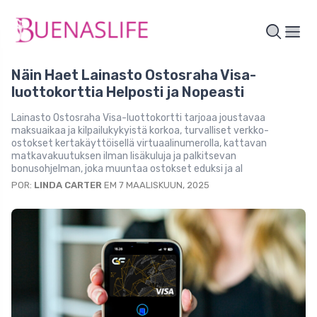
Näin Haet Lainasto Ostosraha Visa-
luottokorttia Helposti ja Nopeasti
Lainasto Ostosraha Visa-luottokortti tarjoaa joustavaa
maksuaikaa ja kilpailukykyistä korkoa, turvalliset verkko-
ostokset kertakäyttöisellä virtuaalinumerolla, kattavan
matkavakuutuksen ilman lisäkuluja ja palkitsevan
bonusohjelman, joka muuntaa ostokset eduksi ja al
POR:
LINDA CARTER
EM 7 MAALISKUUN, 2025