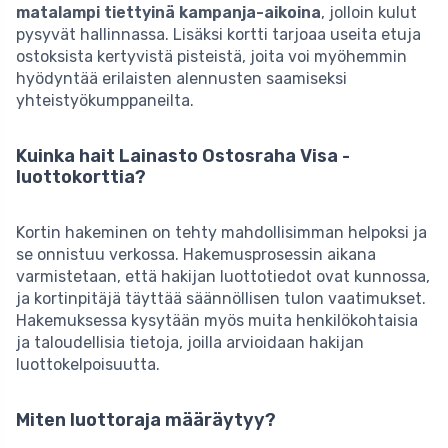
matalampi tiettyinä kampanja-aikoina
, jolloin kulut
pysyvät hallinnassa. Lisäksi kortti tarjoaa useita etuja
ostoksista kertyvistä pisteistä, joita voi myöhemmin
hyödyntää erilaisten alennusten saamiseksi
yhteistyökumppaneilta.
Kuinka hait Lainasto Ostosraha Visa ­-
luottokorttia?
Kortin hakeminen on tehty mahdollisimman helpoksi ja
se onnistuu verkossa. Hakemusprosessin aikana
varmistetaan, että hakijan luottotiedot ovat kunnossa,
ja kortinpitäjä täyttää säännöllisen tulon vaatimukset.
Hakemuksessa kysytään myös muita henkilökohtaisia
ja taloudellisia tietoja, joilla arvioidaan hakijan
luottokelpoisuutta.
Miten luottoraja määräytyy?