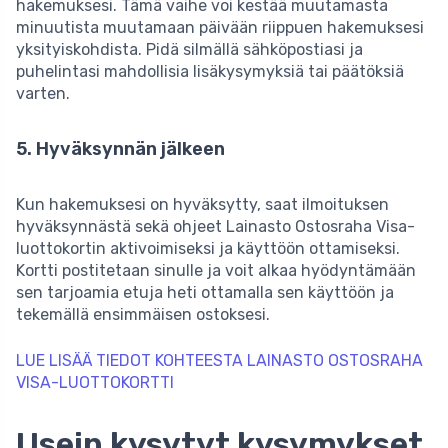
hakemuksesi. Tämä vaihe voi kestää muutamasta
minuutista muutamaan päivään riippuen hakemuksesi
yksityiskohdista. Pidä silmällä sähköpostiasi ja
puhelintasi mahdollisia lisäkysymyksiä tai päätöksiä
varten.
5. Hyväksynnän jälkeen
Kun hakemuksesi on hyväksytty, saat ilmoituksen
hyväksynnästä sekä ohjeet Lainasto Ostosraha Visa­-
luottokortin aktivoimiseksi ja käyttöön ottamiseksi.
Kortti postitetaan sinulle ja voit alkaa hyödyntämään
sen tarjoamia etuja heti ottamalla sen käyttöön ja
tekemällä ensimmäisen ostoksesi.
LUE LISÄÄ TIEDOT KOHTEESTA LAINASTO OSTOSRAHA
VISA­-LUOTTOKORTTI
Usein kysytyt kysymykset