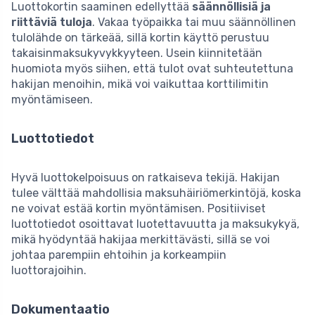
Luottokortin saaminen edellyttää
säännöllisiä ja
riittäviä tuloja
. Vakaa työpaikka tai muu säännöllinen
tulolähde on tärkeää, sillä kortin käyttö perustuu
takaisinmaksukyvykkyyteen. Usein kiinnitetään
huomiota myös siihen, että tulot ovat suhteutettuna
hakijan menoihin, mikä voi vaikuttaa korttilimitin
myöntämiseen.
Luottotiedot
Hyvä luottokelpoisuus on ratkaiseva tekijä. Hakijan
tulee välttää mahdollisia maksuhäiriömerkintöjä, koska
ne voivat estää kortin myöntämisen. Positiiviset
luottotiedot osoittavat luotettavuutta ja maksukykyä,
mikä hyödyntää hakijaa merkittävästi, sillä se voi
johtaa parempiin ehtoihin ja korkeampiin
luottorajoihin.
Dokumentaatio