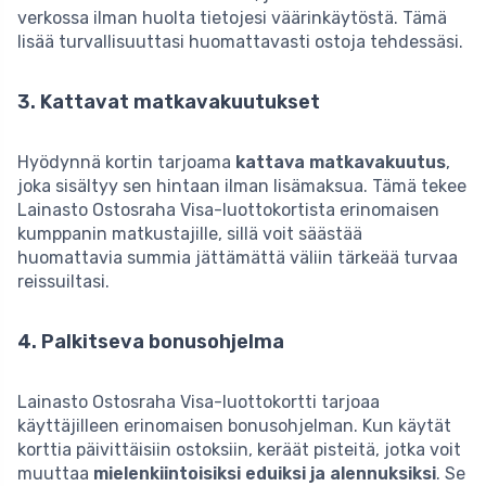
verkossa ilman huolta tietojesi väärinkäytöstä. Tämä
lisää turvallisuuttasi huomattavasti ostoja tehdessäsi.
3. Kattavat matkavakuutukset
Hyödynnä kortin tarjoama
kattava matkavakuutus
,
joka sisältyy sen hintaan ilman lisämaksua. Tämä tekee
Lainasto Ostosraha Visa-luottokortista erinomaisen
kumppanin matkustajille, sillä voit säästää
huomattavia summia jättämättä väliin tärkeää turvaa
reissuiltasi.
4. Palkitseva bonusohjelma
Lainasto Ostosraha Visa-luottokortti tarjoaa
käyttäjilleen erinomaisen bonusohjelman. Kun käytät
korttia päivittäisiin ostoksiin, keräät pisteitä, jotka voit
muuttaa
mielenkiintoisiksi eduiksi ja alennuksiksi
. Se