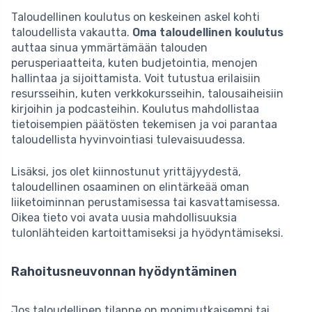
Taloudellinen koulutus on keskeinen askel kohti
taloudellista vakautta.
Oma taloudellinen koulutus
auttaa sinua ymmärtämään talouden
perusperiaatteita, kuten budjetointia, menojen
hallintaa ja sijoittamista. Voit tutustua erilaisiin
resursseihin, kuten verkkokursseihin, talousaiheisiin
kirjoihin ja podcasteihin. Koulutus mahdollistaa
tietoisempien päätösten tekemisen ja voi parantaa
taloudellista hyvinvointiasi tulevaisuudessa.
Lisäksi, jos olet kiinnostunut yrittäjyydestä,
taloudellinen osaaminen on elintärkeää oman
liiketoiminnan perustamisessa tai kasvattamisessa.
Oikea tieto voi avata uusia mahdollisuuksia
tulonlähteiden kartoittamiseksi ja hyödyntämiseksi.
Rahoitusneuvonnan hyödyntäminen
Jos taloudellinen tilanne on monimutkaisempi tai