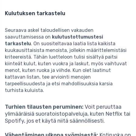
Kulutuksen tarkastelu
Seuraava askel taloudellisen vakauden
saavuttamisessa on
kulutustottumustesi
tarkastelu
. On suositeltavaa laatia lista kaikista
kuukausittaisista menoista, jollekin määrittelemistäsi
kriteereistä. Tähän luetteloon tulisi sisältyä paitsi
kiinteät kulut, kuten vuokra ja laskut, myös vaihtuvat
menot, kuten ruoka ja viihde. Kun olet laatinut
kattavan listan, tee arviointi menojen
tarpeellisuudesta ja etsi mahdollisuuksia karsia
turhista kuluista.
Turhien tilausten peruminen:
Voit peruuttaa
ylimääräisiä suoratoistopalveluja, kuten Netflix tai
Spotify, jos et käytä niitä säännöllisesti.
Vähentäminen ulkona syömisestä:
Kotiruoka on