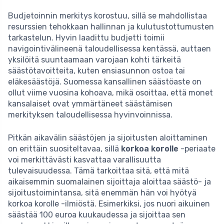
Budjetoinnin merkitys korostuu, sillä se mahdollistaa
resurssien tehokkaan hallinnan ja kulutustottumusten
tarkastelun. Hyvin laadittu budjetti toimii
navigointivälineenä taloudellisessa kentässä, auttaen
yksilöitä suuntaamaan varojaan kohti tärkeitä
säästötavoitteita, kuten ensiasunnon ostoa tai
eläkesäästöjä. Suomessa kansallinen säästöaste on
ollut viime vuosina kohoava, mikä osoittaa, että monet
kansalaiset ovat ymmärtäneet säästämisen
merkityksen taloudellisessa hyvinvoinnissa.
Pitkän aikavälin säästöjen ja sijoitusten aloittaminen
on erittäin suositeltavaa, sillä
korkoa korolle
-periaate
voi merkittävästi kasvattaa varallisuutta
tulevaisuudessa. Tämä tarkoittaa sitä, että mitä
aikaisemmin suomalainen sijoittaja aloittaa säästö- ja
sijoitustoimintansa, sitä enemmän hän voi hyötyä
korkoa korolle -ilmiöstä. Esimerkiksi, jos nuori aikuinen
säästää 100 euroa kuukaudessa ja sijoittaa sen