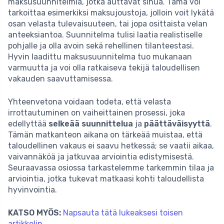
maksusuunnitelmia, jotka auttavat sinua. Tämä voi
tarkoittaa esimerkiksi maksujoustoja, jolloin voit lykätä
osan velasta tulevaisuuteen, tai jopa osittaista velan
anteeksiantoa. Suunnitelma tulisi laatia realistiselle
pohjalle ja olla avoin sekä rehellinen tilanteestasi.
Hyvin laadittu maksusuunnitelma tuo mukanaan
varmuutta ja voi olla ratkaiseva tekijä taloudellisen
vakauden saavuttamisessa.
Yhteenvetona voidaan todeta, että velasta
irrottautuminen on vaiheittainen prosessi, joka
edellyttää
selkeää suunnittelua
ja
päättäväisyyttä
.
Tämän matkanteon aikana on tärkeää muistaa, että
taloudellinen vakaus ei saavu hetkessä; se vaatii aikaa,
vaivannäköä ja jatkuvaa arviointia edistymisestä.
Seuraavassa osiossa tarkastelemme tarkemmin tilaa ja
arviointia, jotka tukevat matkaasi kohti taloudellista
hyvinvointia.
KATSO MYÖS:
Napsauta tätä lukeaksesi toisen
artikkelin