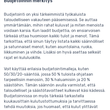
Budjetoinnin merkitys
Budjetointi on yksi tärkeimmistä työkaluista
taloudelliseen vakauteen pääsemisessä. Se auttaa
ymmärtämään, mihin rahat kuluvat ja miten menoista
voidaan karsia. Kun laadit budjettia, on ensiarvoisen
tärkeää ottaa huomioon kaikki tulot ja menot. Tämä
tarkoittaa, että sinun täytyy listata kaikki säännölliset
ja satunnaiset menot, kuten asuntolaina, ruoka,
liikkuminen ja viihde. Lisäksi on hyvä asettaa selkeät
rajat eri kululuokille.
Voit käyttää erilaisia budjetointimalleja, kuten
50/30/20-sääntöä, jossa 50 % tuloista ohjataan
tarpeellisiin menosiin, 30 % haluamisiin ja 20 %
säästöihin. Tämän säännön avulla varmistat, että
taloudelliset ja säästötavoitteet kulkevat käsi kädessä.
Budjetoinnissa on myös tärkeää tarkastella
kuukausittain kulutustottumuksia ja tarvittaessa
tehdä muutoksia, jos huomaat, että kulut ylittävät