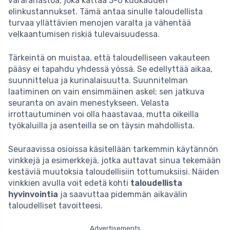
vararahastoa, joka kattaa 3-6 kuukauden
elinkustannukset. Tämä antaa sinulle taloudellista
turvaa yllättävien menojen varalta ja vähentää
velkaantumisen riskiä tulevaisuudessa.
Tärkeintä on muistaa, että taloudelliseen vakauteen
pääsy ei tapahdu yhdessä yössä. Se edellyttää aikaa,
suunnittelua ja kurinalaisuutta. Suunnitelman
laatiminen on vain ensimmäinen askel; sen jatkuva
seuranta on avain menestykseen. Velasta
irrottautuminen voi olla haastavaa, mutta oikeilla
työkaluilla ja asenteilla se on täysin mahdollista.
Seuraavissa osioissa käsitellään tarkemmin käytännön
vinkkejä ja esimerkkejä, jotka auttavat sinua tekemään
kestäviä muutoksia taloudellisiin tottumuksiisi. Näiden
vinkkien avulla voit edetä kohti
taloudellista
hyvinvointia
ja saavuttaa pidemmän aikavälin
taloudelliset tavoitteesi.
Advertisements