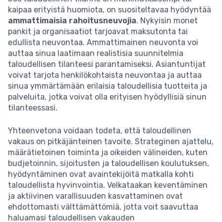
kaipaa erityistä huomiota, on suositeltavaa hyödyntää
ammattimaisia rahoitusneuvojia
. Nykyisin monet
pankit ja organisaatiot tarjoavat maksutonta tai
edullista neuvontaa. Ammattimainen neuvonta voi
auttaa sinua laatimaan realistisia suunnitelmia
taloudellisen tilanteesi parantamiseksi. Asiantuntijat
voivat tarjota henkilökohtaista neuvontaa ja auttaa
sinua ymmärtämään erilaisia taloudellisia tuotteita ja
palveluita, jotka voivat olla erityisen hyödyllisiä sinun
tilanteessasi.
Yhteenvetona voidaan todeta, että taloudellinen
vakaus on pitkäjänteinen tavoite. Strateginen ajattelu,
määrätietoinen toiminta ja oikeiden välineiden, kuten
budjetoinnin, sijoitusten ja taloudellisen koulutuksen,
hyödyntäminen ovat avaintekijöitä matkalla kohti
taloudellista hyvinvointia. Velkataakan keventäminen
ja aktiivinen varallisuuden kasvattaminen ovat
ehdottomasti välttämättömiä, jotta voit saavuttaa
haluamasi taloudellisen vakauden