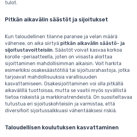
tulot.
Pitkän aikavälin säästöt ja sijoitukset
Kun taloudellinen tilanne paranee ja velan määrä
vähenee, on aika siirtyä
pitkän aikavälin säästö- ja
sijoitustavoitteisiin
. Säästöt voivat kasvaa korkoa
korolle -periaatteella, joten on viisasta aloittaa
sijoittaminen mahdollisimman aikaisin. Voit harkita
esimerkiksi osakesäästötiliä tai sijoitusrahastoja, jotka
tarjoavat mahdollisuuksia varallisuuden
kasvattamiseen. Osakesijoittaminen voi olla pitkällä
aikavälillä tuottoisaa, mutta se vaatii myös syvällistä
tietoa riskeistä ja markkinatrendeistä. On suositeltavaa
tutustua eri sijoituskohteisiin ja varmistaa, että
diversifioit sijoitussalkkuasi vähentääksesi riskiä.
Taloudellisen koulutuksen kasvattaminen