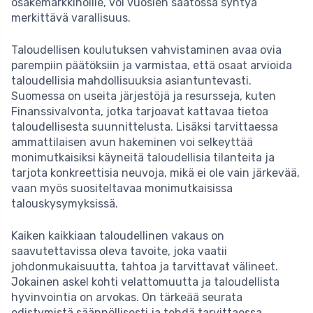
osakemarkkinoille, voi vuosien saatossa syntyä
merkittävä varallisuus.
Taloudellisen koulutuksen vahvistaminen avaa ovia
parempiin päätöksiin ja varmistaa, että osaat arvioida
taloudellisia mahdollisuuksia asiantuntevasti.
Suomessa on useita järjestöjä ja resursseja, kuten
Finanssivalvonta, jotka tarjoavat kattavaa tietoa
taloudellisesta suunnittelusta. Lisäksi tarvittaessa
ammattilaisen avun hakeminen voi selkeyttää
monimutkaisiksi käyneitä taloudellisia tilanteita ja
tarjota konkreettisia neuvoja, mikä ei ole vain järkevää,
vaan myös suositeltavaa monimutkaisissa
talouskysymyksissä.
Kaiken kaikkiaan taloudellinen vakaus on
saavutettavissa oleva tavoite, joka vaatii
johdonmukaisuutta, tahtoa ja tarvittavat välineet.
Jokainen askel kohti velattomuutta ja taloudellista
hyvinvointia on arvokas. On tärkeää seurata
edistymistä säännöllisesti ja tehdä tarvittaessa