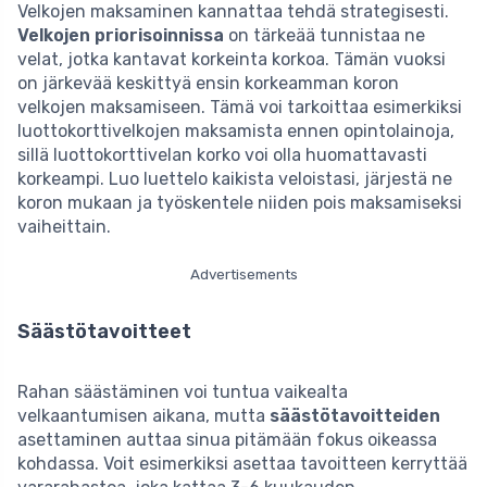
Velkojen maksaminen kannattaa tehdä strategisesti.
Velkojen priorisoinnissa
on tärkeää tunnistaa ne
velat, jotka kantavat korkeinta korkoa. Tämän vuoksi
on järkevää keskittyä ensin korkeamman koron
velkojen maksamiseen. Tämä voi tarkoittaa esimerkiksi
luottokorttivelkojen maksamista ennen opintolainoja,
sillä luottokorttivelan korko voi olla huomattavasti
korkeampi. Luo luettelo kaikista veloistasi, järjestä ne
koron mukaan ja työskentele niiden pois maksamiseksi
vaiheittain.
Advertisements
Säästötavoitteet
Rahan säästäminen voi tuntua vaikealta
velkaantumisen aikana, mutta
säästötavoitteiden
asettaminen auttaa sinua pitämään fokus oikeassa
kohdassa. Voit esimerkiksi asettaa tavoitteen kerryttää