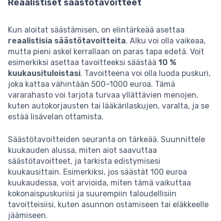
Reaalistiset säästötavoitteet
Kun aloitat säästämisen, on elintärkeää asettaa
reaalistisia säästötavoitteita
. Alku voi olla vaikeaa,
mutta pieni askel kerrallaan on paras tapa edetä. Voit
esimerkiksi asettaa tavoitteeksi säästää
10 %
kuukausituloistasi
. Tavoitteena voi olla luoda puskuri,
joka kattaa vähintään 500–1000 euroa. Tämä
vararahasto voi tarjota turvaa yllättävien menojen,
kuten autokorjausten tai lääkärilaskujen, varalta, ja se
estää lisävelan ottamista.
Säästötavoitteiden seuranta on tärkeää. Suunnittele
kuukauden alussa, miten aiot saavuttaa
säästötavoitteet, ja tarkista edistymisesi
kuukausittain. Esimerkiksi, jos säästät 100 euroa
kuukaudessa, voit arvioida, miten tämä vaikuttaa
kokonaispuskuriisi ja suurempiin taloudellisiin
tavoitteisiisi, kuten asunnon ostamiseen tai eläkkeelle
jäämiseen.