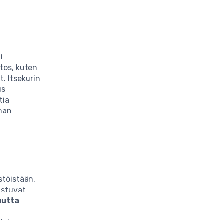
ä
i
tos, kuten
t. Itsekurin
us
tia
nnan
stöistään.
istuvat
uutta