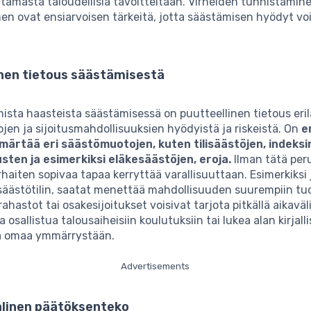
tamasta taloudellisia tavoitteitaan. Virheiden tunnistamine
n ovat ensiarvoisen tärkeitä, jotta säästämisen hyödyt vo
inen tietous säästämisestä
ista haasteista säästämisessä on puutteellinen tietous eril
en ja sijoitusmahdollisuuksien hyödyistä ja riskeistä. On
e
ärtää eri säästömuotojen, kuten tilisäästöjen, indeksi
usten ja esimerkiksi eläkesäästöjen, eroja.
Ilman tätä peru
arhaiten sopivaa tapaa kerryttää varallisuuttaan. Esimerkiksi 
säästötilin, saatat menettää mahdollisuuden suurempiin tuo
rahastot tai osakesijoitukset voisivat tarjota pitkällä aikavälil
 osallistua talousaiheisiin koulutuksiin tai lukea alan kirjall
ä omaa ymmärrystään.
Advertisements
linen päätöksenteko