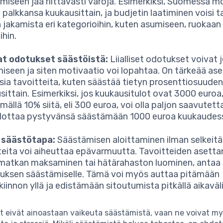
miseen jää riittävästi varoja. Esimerkiksi, Suomessa m
 palkkansa kuukausittain, ja budjetin laatiminen voisi t
n jakamista eri kategorioihin, kuten asumiseen, ruokaan 
ihin.
at odotukset säästöistä:
Liialliset odotukset voivat 
iseen ja siten motivaatio voi lopahtaa. On tärkeää as
tisia tavoitteita, kuten säästää tietyn prosenttiosuuden
sittain. Esimerkiksi, jos kuukausitulot ovat 3000 euroa
mällä 10% siitä, eli 300 euroa, voi olla paljon saavute
dottaa pystyvänsä säästämään 1000 euroa kuukaudes
 säästötapa:
Säästämisen aloittaminen ilman selkeitä
teita voi aiheuttaa epävarmuutta. Tavoitteiden asetta
matkan maksaminen tai hätärahaston luominen, antaa 
tuksen säästämiselle. Tämä voi myös auttaa pitämään
iinnon yllä ja edistämään sitoutumista pitkällä aikavälil
t eivät ainoastaan vaikeuta säästämistä, vaan ne voivat m