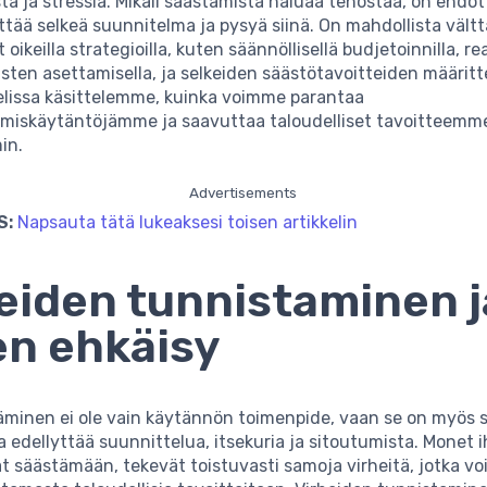
a ja stressiä. Mikäli säästämistä haluaa tehostaa, on ehd
ttää selkeä suunnitelma ja pysyä siinä. On mahdollista väl
ikeilla strategioilla, kuten säännöllisellä budjetoinnilla, re
ten asettamisella, ja selkeiden säästötavoitteiden määritte
elissa käsittelemme, kuinka voimme parantaa
miskäytäntöjämme ja saavuttaa taloudelliset tavoitteemm
in.
Advertisements
S:
Napsauta tätä lukeaksesi toisen artikkelin
eiden tunnistaminen j
en ehkäisy
minen ei ole vain käytännön toimenpide, vaan se on myös 
ka edellyttää suunnittelua, itsekuria ja sitoutumista. Monet 
ät säästämään, tekevät toistuvasti samoja virheitä, jotka vo