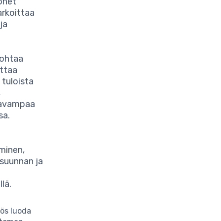
onet
arkoittaa
ja
johtaa
ettaa
 tuloista
,
ttavampaa
sa.
minen,
suunnan ja
lä.
yös luoda