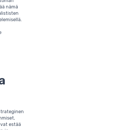
ottoman
ttää nämä
alististen
lemisellä.
e
a
strateginen
ihmiset,
ivat estää