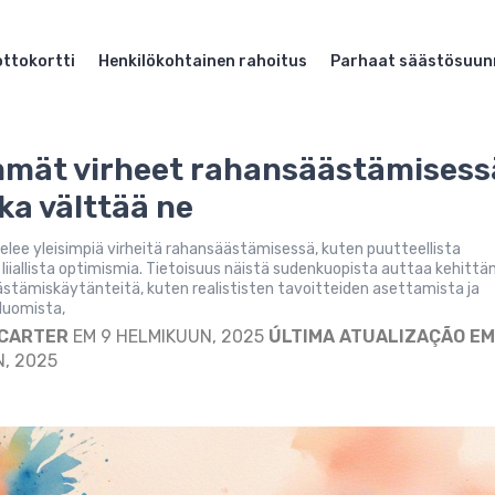
ttokortti
Henkilökohtainen rahoitus
Parhaat säästösuun
mmät virheet rahansäästämisess
nka välttää ne
ttelee yleisimpiä virheitä rahansäästämisessä, kuten puutteellista
a liiallista optimismia. Tietoisuus näistä sudenkuopista auttaa kehitt
stämiskäytänteitä, kuten realististen tavoitteiden asettamista ja
luomista,
 CARTER
EM 9 HELMIKUUN, 2025
ÚLTIMA ATUALIZAÇÃO EM
, 2025