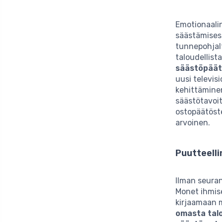
Emotionaali
säästämisess
tunnepohjalt
taloudellist
säästöpäät
uusi televisi
kehittäminen
säästötavoit
ostopäätöste
arvoinen.
Puutteell
Ilman seura
Monet ihmise
kirjaamaan 
omasta talo