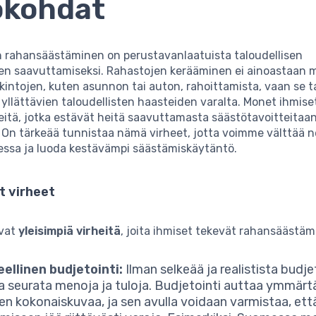
ökohdat
n rahansäästäminen on perustavanlaatuista taloudellisen
den saavuttamiseksi. Rahastojen kerääminen ei ainoastaan m
intojen, kuten asunnon tai auton, rahoittamista, vaan se 
yllättävien taloudellisten haasteiden varalta. Monet ihmise
eitä, jotka estävät heitä saavuttamasta säästötavoitteitaa
 On tärkeää tunnistaa nämä virheet, jotta voimme välttää n
essa ja luoda kestävämpi säästämiskäytäntö.
t virheet
ovat
yleisimpiä virheitä
, joita ihmiset tekevät rahansäästäm
ellinen budjetointi:
Ilman selkeää ja realistista budje
a seurata menoja ja tuloja. Budjetointi auttaa ymmär
en kokonaiskuvaa, ja sen avulla voidaan varmistaa, ett