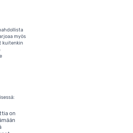
ahdollista
tarjoaa myös
t kuitenkin
n
e
isessä:
ttia on
tämään
ä