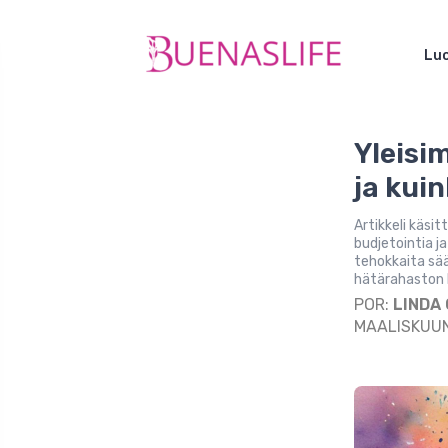
Luo
Yleisi
ja kui
Artikkeli käsi
budjetointia j
tehokkaita sää
hätärahaston 
POR:
LINDA
MAALISKUUN