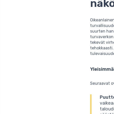
näk
Oikeanlaine
turvallisuu
suurten hank
turvaverkon 
tekevät virh
tehokkaasti.
tulevaisuud
Yleisimmä
Seuraavat 
Puutte
vaikea
taloud