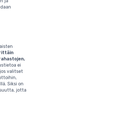
n ja
idaan
aisten
rittäin
rahastojen,
stietoa ei
jos valitset
ttoihin,
lä. Siksi on
isuutta, jotta