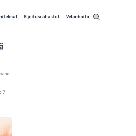
nitelmat
Sijoitusrahastot
Velanhoito
ä
ämään
:
7