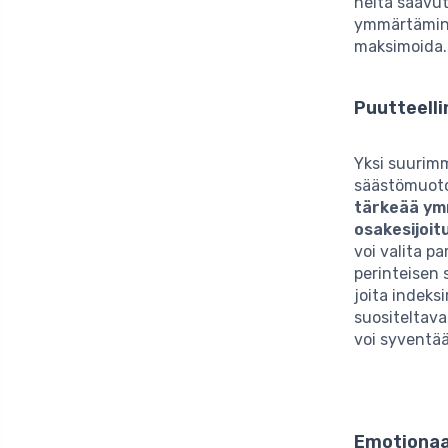
heitä saavut
ymmärtämine
maksimoida.
Puutteell
Yksi suurimm
säästömuotoj
tärkeää ymm
osakesijoit
voi valita p
perinteisen 
joita indeksi
suositeltavaa
voi syventä
Emotionaa