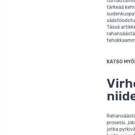
turhautumist
tärkeää kehi
sudenkuopat o
säästöodotus
Tässä artikk
rahansäästä
tehokkaamm
KATSO MYÖ
Virh
niid
Rahansäästä
prosessi, jo
jotka pyrkiv