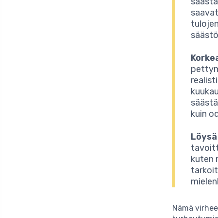
säästä
saavat
tuloje
säästö
Korke
pettym
realis
kuukau
säästä
kuin o
Löysä
tavoit
kuten 
tarkoi
mielenk
Nämä virhee