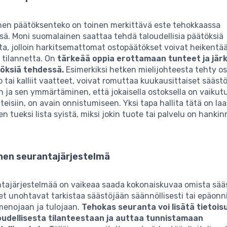
nen päätöksenteko on toinen merkittävä este tehokkaassa
ä. Moni suomalainen saattaa tehdä taloudellisia päätöksiä
a, jolloin harkitsemattomat ostopäätökset voivat heikentä
a tilannetta. On
tärkeää oppia erottamaan tunteet ja järk
öksiä tehdessä.
Esimerkiksi hetken mielijohteesta tehty os
o tai kalliit vaatteet, voivat romuttaa kuukausittaiset säästö
 ja sen ymmärtäminen, että jokaisella ostoksella on vaikut
teisiin, on avain onnistumiseen. Yksi tapa hallita tätä on laa
n tueksi lista syistä, miksi jokin tuote tai palvelu on hanki
inen seurantajärjestelmä
ntajärjestelmää on vaikeaa saada kokonaiskuvaa omista sää
t unohtavat tarkistaa säästöjään säännöllisesti tai epäonn
menojaan ja tulojaan.
Tehokas seuranta voi lisätä tietois
udellisesta tilanteestaan ja auttaa tunnistamaan