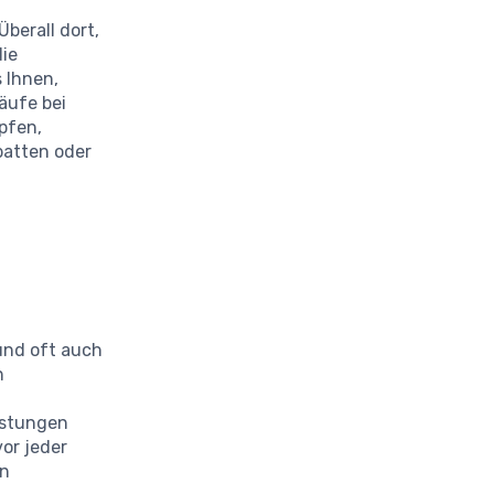
Überall dort,
die
 Ihnen,
äufe bei
pfen,
batten oder
und oft auch
n
astungen
vor jeder
en