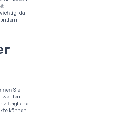
it
wichtig, da
 sondern
er
önnen Sie
t werden
 alltägliche
nkte können