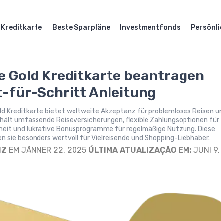
Kreditkarte
Beste Sparpläne
Investmentfonds
Persönli
e Gold Kreditkarte beantragen
t-für-Schritt Anleitung
ld Kreditkarte bietet weltweite Akzeptanz für problemloses Reisen u
thält umfassende Reiseversicherungen, flexible Zahlungsoptionen für
eiheit und lukrative Bonusprogramme für regelmäßige Nutzung. Diese
n sie besonders wertvoll für Vielreisende und Shopping-Liebhaber.
IZ
EM JÄNNER 22, 2025
ÚLTIMA ATUALIZAÇÃO EM:
JUNI 9,