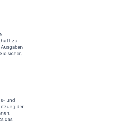
e
thaft zu
e Ausgaben
ie sicher,
us- und
utzung der
nnen.
ts das