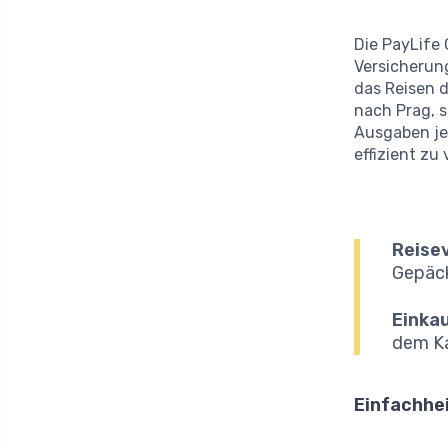
Die PayLife 
Versicherun
das Reisen d
nach Prag, s
Ausgaben jed
effizient zu
Reise
Gepäck
Einka
dem Ka
Einfachhei