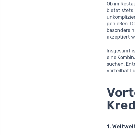
Ob im Restau
bietet stets
unkomplizier
genießen. D
besonders he
akzeptiert w
Insgesamt is
eine Kombina
suchen. Entd
vorteilhaft 
Vort
Kred
1. Weltwe