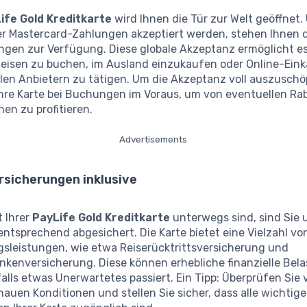
ife Gold Kreditkarte
wird Ihnen die Tür zur Welt geöffnet. 
er Mastercard-Zahlungen akzeptiert werden, stehen Ihnen 
ungen zur Verfügung. Diese globale Akzeptanz ermöglicht es
Reisen zu buchen, im Ausland einzukaufen oder Online-Eink
alen Anbietern zu tätigen. Um die Akzeptanz voll auszuschö
Ihre Karte bei Buchungen im Voraus, um von eventuellen Ra
en zu profitieren.
Advertisements
rsicherungen inklusive
t Ihrer
PayLife Gold Kreditkarte
unterwegs sind, sind Sie 
 entsprechend abgesichert. Die Karte bietet eine Vielzahl vo
gsleistungen, wie etwa Reiserücktrittsversicherung und
nkenversicherung. Diese können erhebliche finanzielle Bel
alls etwas Unerwartetes passiert. Ein Tipp: Überprüfen Sie 
nauen Konditionen und stellen Sie sicher, dass alle wichtig