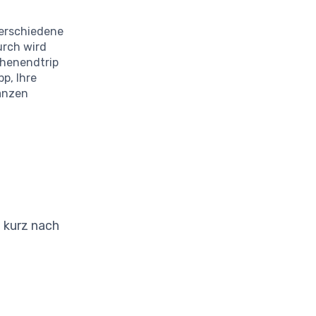
verschiedene
urch wird
chenendtrip
p, Ihre
nanzen
 kurz nach