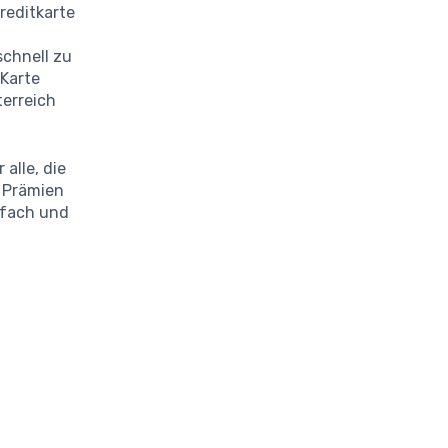
reditkarte
t
schnell zu
 Karte
terreich
alle, die
n Prämien
nfach und