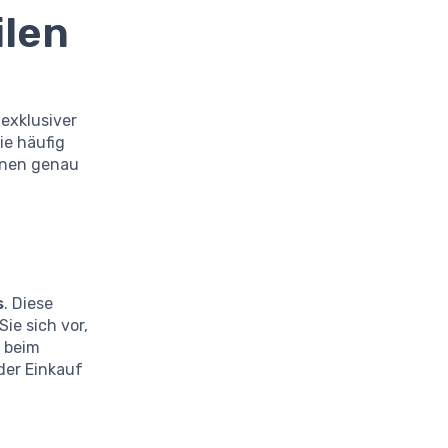
ilen
 exklusiver
ie häufig
Ihnen genau
s
. Diese
ie sich vor,
r beim
der Einkauf