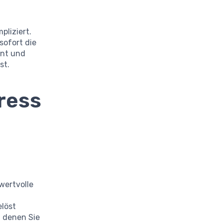
pliziert.
sofort die
ent und
st.
ress
wertvolle
löst
i denen Sie