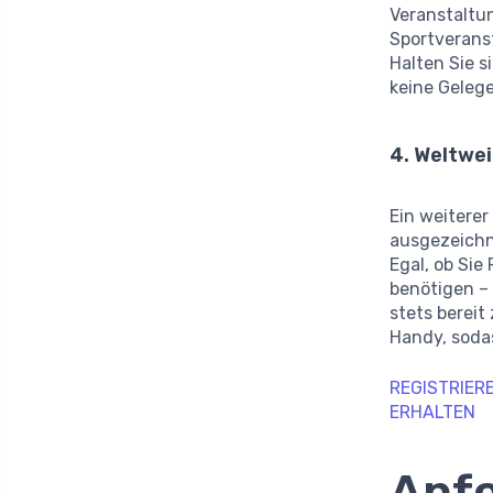
Veranstaltu
Sportverans
Halten Sie s
keine Geleg
4. Weltwe
Ein weiterer
ausgezeichn
Egal, ob Si
benötigen –
stets bereit
Handy, sodas
REGISTRIER
ERHALTEN
Anfo