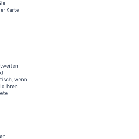
Sie
er Karte
ltweiten
nd
tisch, wenn
e Ihren
tete
ven