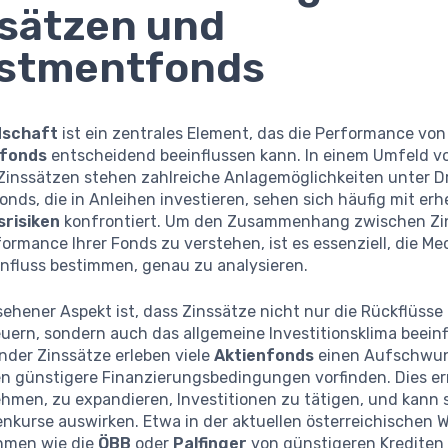
sätzen und
estmentfonds
dschaft
ist ein zentrales Element, das die Performance von
tfonds
entscheidend beeinflussen kann. In einem Umfeld v
Zinssätzen stehen zahlreiche Anlagemöglichkeiten unter D
nds, die in Anleihen investieren, sehen sich häufig mit erh
risiken
konfrontiert. Um den Zusammenhang zwischen Zi
ormance Ihrer Fonds zu verstehen, ist es essenziell, die M
influss bestimmen, genau zu analysieren.
sehener Aspekt ist, dass Zinssätze nicht nur die Rückflüsse
uern, sondern auch das allgemeine Investitionsklima beeinf
nder Zinssätze erleben viele
Aktienfonds
einen Aufschwun
 günstigere Finanzierungsbedingungen vorfinden. Dies er
men, zu expandieren, Investitionen zu tätigen, und kann s
enkurse auswirken. Etwa in der aktuellen österreichischen W
hmen wie die
ÖBB
oder
Palfinger
von günstigeren Krediten p