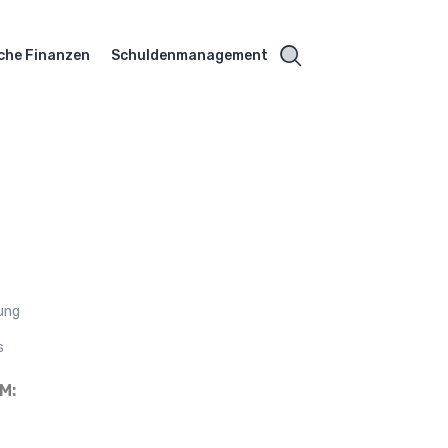
che Finanzen
Schuldenmanagement
sung
s
M: