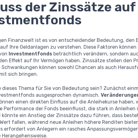
luss der Zinssätze auf
estmentfonds
igen Finanzwelt ist es von entscheidender Bedeutung, den E
auf Ihre Geldanlagen zu verstehen. Diese Faktoren können 
 von
Investmentfonds
beträchtlich verändern, sondern au
en Effekt auf Ihr Vermögen haben. Zinssätze stellen den Pr
re Schwankungen können sowohl Chancen als auch Heraus
mit sich bringen.
e dieses Thema für Sie von Bedeutung sein? Zunächst einma
nvestmentfonds ausgesprochen dynamisch.
Veränderunge
önnen einen direkten Einfluss auf die Anleihekurse haben, 
 Performance der Fonds beeinflusst, die stark in Anleihen 
l könnte ein Anstieg der Zinssätze dazu führen, dass best
Wert fallen, während neue Anleihen höhere Renditen bieten
 erfordert von Anlegern ein rasches Anpassungsvermögen
e Herangehensweise.