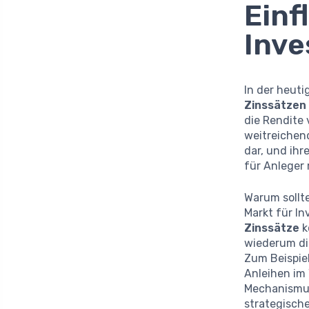
Einf
Inv
In der heut
Zinssätzen
die Rendite
weitreichend
dar, und ih
für Anleger 
Warum sollt
Markt für I
Zinssätze
k
wiederum die
Zum Beispie
Anleihen im 
Mechanismus
strategisch