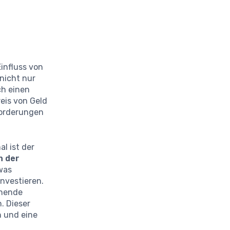
influss von
nicht nur
ch einen
eis von Geld
forderungen
l ist der
n der
was
investieren.
ehende
. Dieser
 und eine