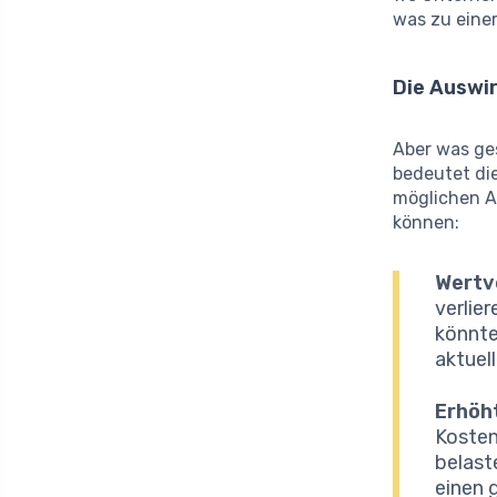
was zu einer
Die Auswi
Aber was ge
bedeutet die
möglichen A
können:
Wertve
verlie
könnte
aktuel
Erhöh
Kosten
belast
einen 