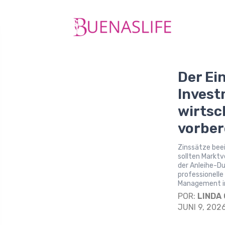
Der Ei
Invest
wirtsc
vorber
Zinssätze bee
sollten Markt
der Anleihe-D
professionelle
Management in
POR:
LINDA
JUNI 9, 202