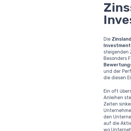
Zins
Inv
Die
Zinslan
Investmen
steigenden 
Besonders Fo
Bewertungs
und der Perf
die diesen E
Ein oft über
Anleihen ste
Zeiten sinke
Unternehmen
den Unterneh
auf die Akti
wo Unterne