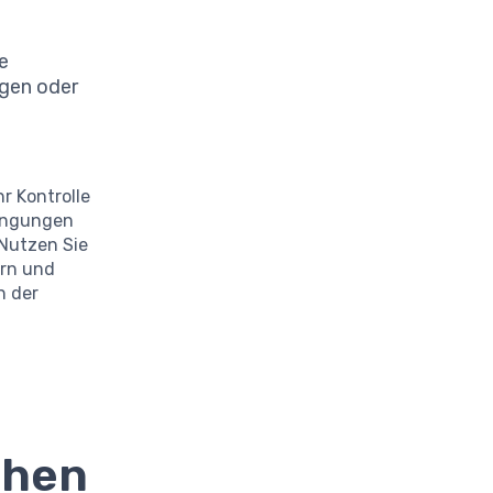
ie
ngen oder
r Kontrolle
dingungen
 Nutzen Sie
ern und
n der
chen