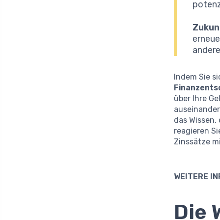
potenz
Zukun
erneue
andere
Indem Sie si
Finanzents
über Ihre G
auseinander 
das Wissen, 
reagieren Si
Zinssätze mi
WEITERE IN
Die 