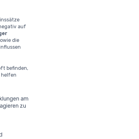
Zinssätze
negativ auf
ger
owie die
influssen
oft befinden,
n helfen
icklungen am
agieren zu
d