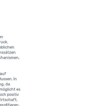
on
ruck.
eblichen
nssätzen
echanismen,
 auf
lussen. In
g, da
möglicht es
ich positiv
irtschaft,
rofitieren,