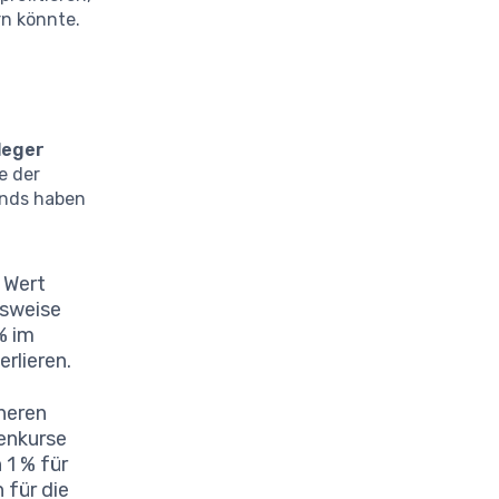
rn könnte.
leger
e der
onds haben
 Wert
lsweise
% im
rlieren.
heren
enkurse
 1 % für
 für die