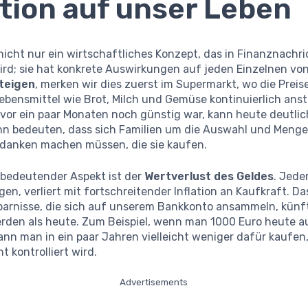
ation auf unser Leben
t nicht nur ein wirtschaftliches Konzept, das in Finanznachr
ird; sie hat konkrete Auswirkungen auf jeden Einzelnen vo
steigen
, merken wir dies zuerst im Supermarkt, wo die Preis
Lebensmittel wie Brot, Milch und Gemüse kontinuierlich anst
 vor ein paar Monaten noch günstig war, kann heute deutlic
ann bedeuten, dass sich Familien um die Auswahl und Menge
danken machen müssen, die sie kaufen.
 bedeutender Aspekt ist der
Wertverlust des Geldes
. Jede
gen, verliert mit fortschreitender Inflation an Kaufkraft. D
sparnisse, die sich auf unserem Bankkonto ansammeln, künf
erden als heute. Zum Beispiel, wenn man 1000 Euro heute 
ann man in ein paar Jahren vielleicht weniger dafür kaufen
ht kontrolliert wird.
Advertisements