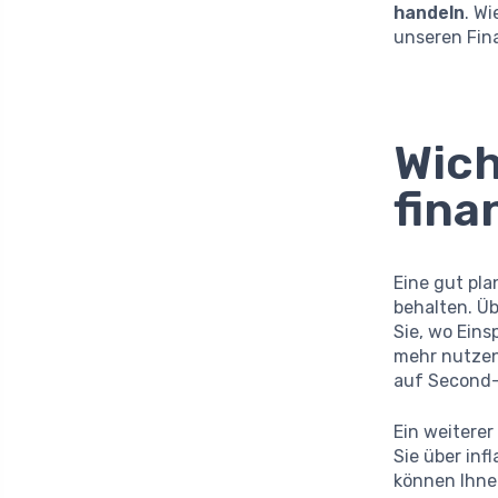
handeln
. W
unseren Fin
Wich
fina
Eine gut pl
behalten. Ü
Sie, wo Eins
mehr nutzen
auf Second-
Ein weiterer
Sie über inf
können Ihnen