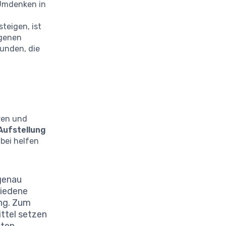
 Umdenken in
teigen, ist
igenen
unden, die
ren und
Aufstellung
abei helfen
 genau
hiedene
ung. Zum
ittel setzen
ten,