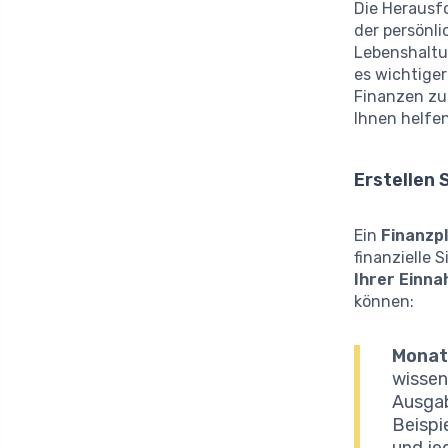
Die Herausf
der persönli
Lebenshaltun
es wichtiger
Finanzen zu
Ihnen helfen
Erstellen 
Ein
Finanzp
finanzielle 
Ihrer Einn
können:
Monat
wissen
Ausgab
Beispi
und je