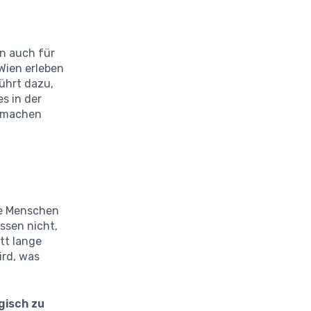
rn auch für
Wien erleben
führt dazu,
s in der
t machen
le Menschen
ssen nicht,
att lange
ird, was
gisch zu