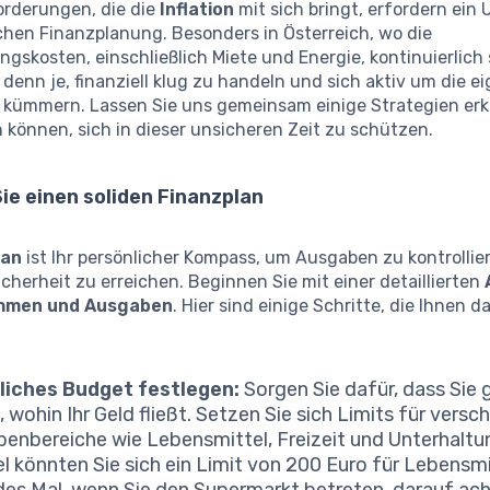
orderungen, die die
Inflation
mit sich bringt, erfordern ein
chen Finanzplanung. Besonders in Österreich, wo die
gskosten, einschließlich Miete und Energie, kontinuierlich s
 denn je, finanziell klug zu handeln und sich aktiv um die e
 kümmern. Lassen Sie uns gemeinsam einige Strategien erk
 können, sich in dieser unsicheren Zeit zu schützen.
Sie einen soliden Finanzplan
lan
ist Ihr persönlicher Kompass, um Ausgaben zu kontrollie
Sicherheit zu erreichen. Beginnen Sie mit einer detaillierten
ahmen und Ausgaben
. Hier sind einige Schritte, die Ihnen d
liches Budget festlegen:
Sorgen Sie dafür, dass Sie
, wohin Ihr Geld fließt. Setzen Sie sich Limits für versc
enbereiche wie Lebensmittel, Freizeit und Unterhalt
el könnten Sie sich ein Limit von 200 Euro für Lebensm
des Mal, wenn Sie den Supermarkt betreten, darauf ach