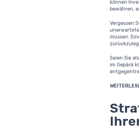
können Inves
bewähren, ei
Vergessen S
unerwartete
müssen. Eine
zurückzuleg
Seien Sie al
im Gepäck k
entgegentret
WEITERLES
Stra
Ihre