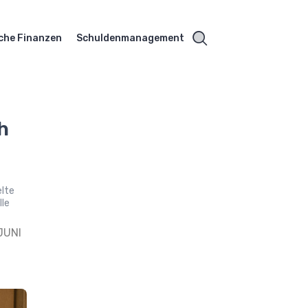
che Finanzen
Schuldenmanagement
h
elte
lle
JUNI