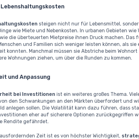
 Lebenshaltungskosten
altungskosten
steigen nicht nur für Lebensmittel, sonde
 Dinge wie Miete und Nebenkosten. In urbanen Gebieten wie 
, wie die überteuerten Mietpreise ihnen Druck machen. Das 
enschen und Familien sich weniger leisten können, als sie e
it konnten. Manchmal müssen sie Abstriche beim Wohnor
inere Wohnungen ziehen, um über die Runden zu kommen.
eit und Anpassung
heit bei Investitionen
ist ein weiteres großes Thema. Vie
 von den Schwankungen an den Märkten überfordert und wi
eld anlegen sollen. Die Volatilität kann dazu führen, dass st
nvestitionen eher auf sicherere Optionen zurückgegriffen w
ie Rendite gefährdet.
rausfordernden Zeit ist es von höchster Wichtigkeit,
strate