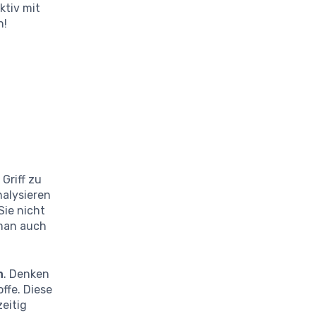
ktiv mit
n!
Griff zu
nalysieren
Sie nicht
 man auch
n
. Denken
ffe. Diese
eitig