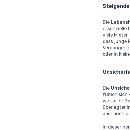
Steigende
Die
Lebensh
essenzielle
viele Mieter
dass junge M
Vergangenhe
oder in kle
Unsicherh
Die
Unsicher
fühlen sich
wo sie ihr G
überlegter I
aber auch d
In dieser he