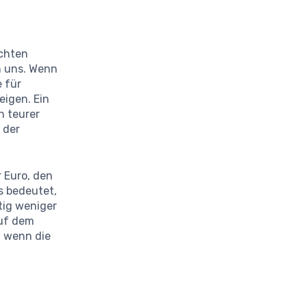
ichten
n uns. Wenn
e für
eigen. Ein
h teurer
 der
r Euro, den
as bedeutet,
tig weniger
auf dem
, wenn die