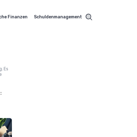
che Finanzen
Schuldenmanagement
g. Es
e
: