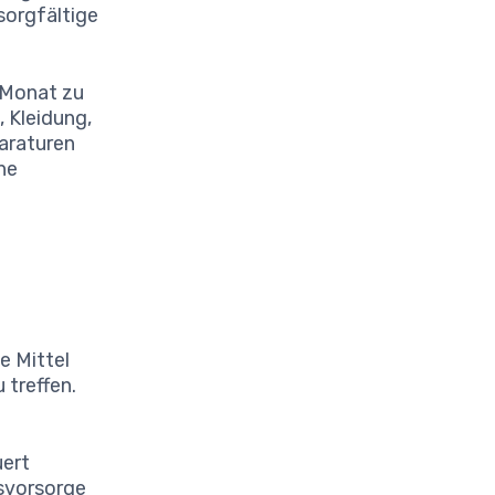
sorgfältige
 Monat zu
 Kleidung,
araturen
che
e Mittel
 treffen.
n
uert
rsvorsorge