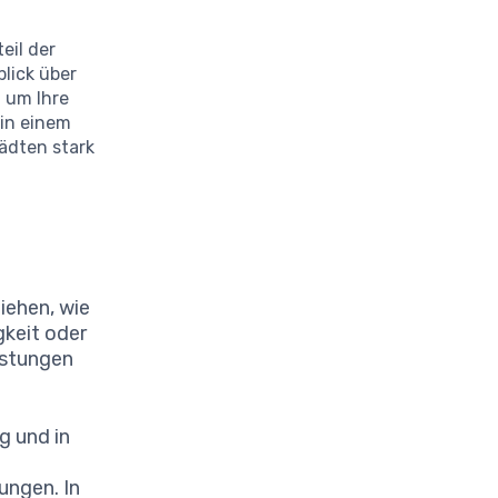
eil der
blick über
, um Ihre
 in einem
ädten stark
iehen, wie
gkeit oder
istungen
g und in
ungen. In