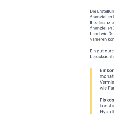
Die Erstellu
finanziellen
Ihre finanzi
finanziellen
Land wie Ös
variieren kö
Ein gut dur
berücksicht
Einko
monatl
Vermie
wie Fa
Fixko
konsta
Hypoth