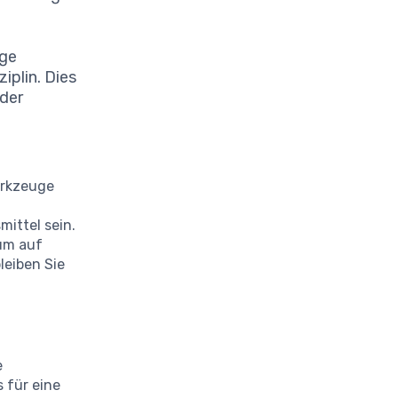
ige
iplin. Dies
 der
erkzeuge
mittel sein.
 um auf
leiben Sie
e
 für eine