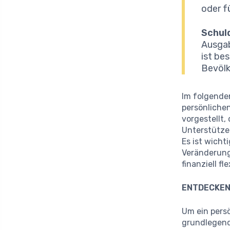
oder f
Schul
Ausgab
ist bes
Bevölk
Im folgenden
persönliche
vorgestellt,
Unterstützen
Es ist wich
Veränderung
finanziell fl
ENTDECKEN
Um ein persö
grundlegende