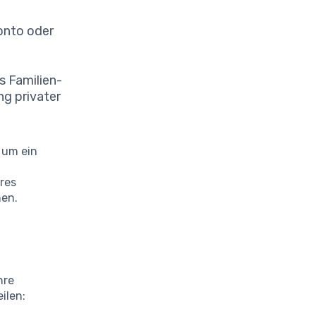
onto oder
s Familien-
ng privater
 um ein
res
nen.
hre
ilen: