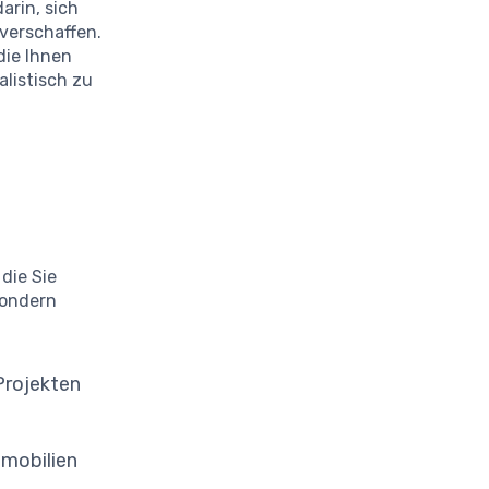
arin, sich
 verschaffen.
 die Ihnen
alistisch zu
, die Sie
sondern
Projekten
mmobilien