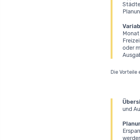
Städte
Planun
Variab
Monat 
Freize
oder m
Ausgab
Die Vorteile
Übersi
und Au
Planu
Erspar
werden