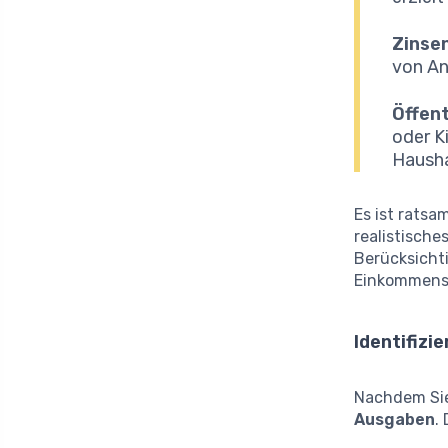
Zinsen
von An
Öffen
oder K
Hausha
Es ist ratsa
realistische
Berücksicht
Einkommens,
Identifizi
Nachdem Sie 
Ausgaben
.