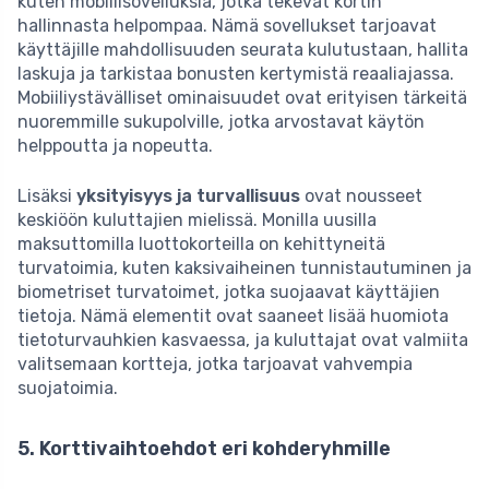
kuten mobiilisovelluksia, jotka tekevät kortin
hallinnasta helpompaa. Nämä sovellukset tarjoavat
käyttäjille mahdollisuuden seurata kulutustaan, hallita
laskuja ja tarkistaa bonusten kertymistä reaaliajassa.
Mobiiliystävälliset ominaisuudet ovat erityisen tärkeitä
nuoremmille sukupolville, jotka arvostavat käytön
helppoutta ja nopeutta.
Lisäksi
yksityisyys ja turvallisuus
ovat nousseet
keskiöön kuluttajien mielissä. Monilla uusilla
maksuttomilla luottokorteilla on kehittyneitä
turvatoimia, kuten kaksivaiheinen tunnistautuminen ja
biometriset turvatoimet, jotka suojaavat käyttäjien
tietoja. Nämä elementit ovat saaneet lisää huomiota
tietoturvauhkien kasvaessa, ja kuluttajat ovat valmiita
valitsemaan kortteja, jotka tarjoavat vahvempia
suojatoimia.
5. Korttivaihtoehdot eri kohderyhmille