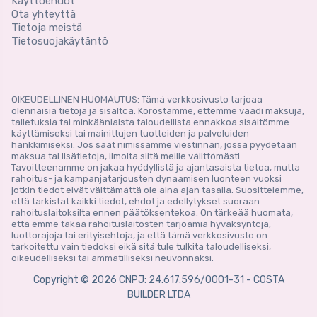
Käyttöehdot
Ota yhteyttä
Tietoja meistä
Tietosuojakäytäntö
OIKEUDELLINEN HUOMAUTUS: Tämä verkkosivusto tarjoaa
olennaisia ​​tietoja ja sisältöä. Korostamme, ettemme vaadi maksuja,
talletuksia tai minkäänlaista taloudellista ennakkoa sisältömme
käyttämiseksi tai mainittujen tuotteiden ja palveluiden
hankkimiseksi. Jos saat nimissämme viestinnän, jossa pyydetään
maksua tai lisätietoja, ilmoita siitä meille välittömästi.
Tavoitteenamme on jakaa hyödyllistä ja ajantasaista tietoa, mutta
rahoitus- ja kampanjatarjousten dynaamisen luonteen vuoksi
jotkin tiedot eivät välttämättä ole aina ajan tasalla. Suosittelemme,
että tarkistat kaikki tiedot, ehdot ja edellytykset suoraan
rahoituslaitoksilta ennen päätöksentekoa. On tärkeää huomata,
että emme takaa rahoituslaitosten tarjoamia hyväksyntöjä,
luottorajoja tai erityisehtoja, ja että tämä verkkosivusto on
tarkoitettu vain tiedoksi eikä sitä tule tulkita taloudelliseksi,
oikeudelliseksi tai ammatilliseksi neuvonnaksi.
Copyright © 2026 CNPJ: 24.617.596/0001-31 - COSTA
BUILDER LTDA