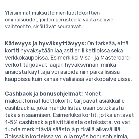
Yleisimmät maksuttomien luottokorttien
ominaisuudet, joiden perusteella valita sopivin
vaihtoehto, sisältävät seuraavat:
Kätevyys ja hyväksyttävyys:
On tärkeää, että
kortti hyväksytään laajasti eri liiketiloissa sekä
verkkokaupoissa. Esimerkiksi Visa- ja Mastercard-
verkot tarjoavat laajan hyväksynnän, minkä
ansiosta käyttäjä voi asioida niin paikallisissa
kaupoissa kuin kansainvälisissä verkkopalveluissa.
Cashback ja bonusohjelmat:
Monet
maksuttomat luottokortit tarjoavat asiakkaille
cashbackia, joka mahdollistaa osan ostoksista
takaisin saamisen. Esimerkiksi kortit, jotka antavat
1-5% cashbackia päivittäisistä ostoksista, voivat
tuoda merkittäviä säästöjä pitkällä aikavälillä.
Joissakin korteissa voi olla myös bonusohjelmia,