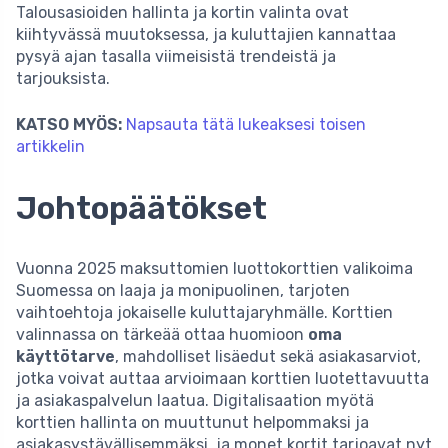
Talousasioiden hallinta ja kortin valinta ovat
kiihtyvässä muutoksessa, ja kuluttajien kannattaa
pysyä ajan tasalla viimeisistä trendeistä ja
tarjouksista.
KATSO MYÖS:
Napsauta tätä lukeaksesi toisen
artikkelin
Johtopäätökset
Vuonna 2025 maksuttomien luottokorttien valikoima
Suomessa on laaja ja monipuolinen, tarjoten
vaihtoehtoja jokaiselle kuluttajaryhmälle. Korttien
valinnassa on tärkeää ottaa huomioon
oma
käyttötarve
, mahdolliset lisäedut sekä asiakasarviot,
jotka voivat auttaa arvioimaan korttien luotettavuutta
ja asiakaspalvelun laatua. Digitalisaation myötä
korttien hallinta on muuttunut helpommaksi ja
asiakasystävällisemmäksi, ja monet kortit tarjoavat nyt