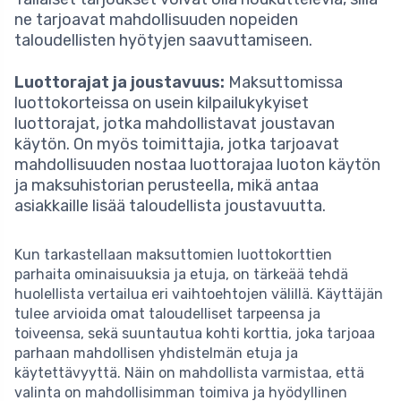
ne tarjoavat mahdollisuuden nopeiden
taloudellisten hyötyjen saavuttamiseen.
Luottorajat ja joustavuus:
Maksuttomissa
luottokorteissa on usein kilpailukykyiset
luottorajat, jotka mahdollistavat joustavan
käytön. On myös toimittajia, jotka tarjoavat
mahdollisuuden nostaa luottorajaa luoton käytön
ja maksuhistorian perusteella, mikä antaa
asiakkaille lisää taloudellista joustavuutta.
Kun tarkastellaan maksuttomien luottokorttien
parhaita ominaisuuksia ja etuja, on tärkeää tehdä
huolellista vertailua eri vaihtoehtojen välillä. Käyttäjän
tulee arvioida omat taloudelliset tarpeensa ja
toiveensa, sekä suuntautua kohti korttia, joka tarjoaa
parhaan mahdollisen yhdistelmän etuja ja
käytettävyyttä. Näin on mahdollista varmistaa, että
valinta on mahdollisimman toimiva ja hyödyllinen