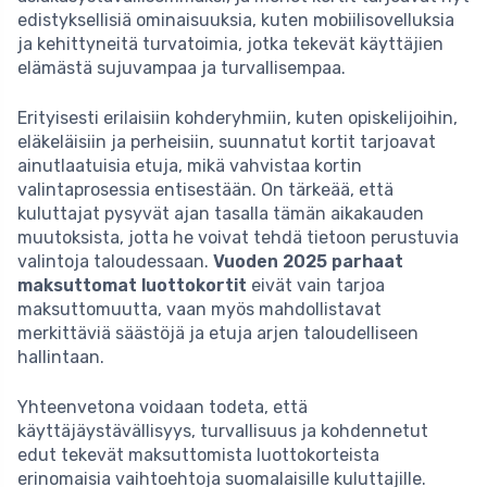
edistyksellisiä ominaisuuksia, kuten mobiilisovelluksia
ja kehittyneitä turvatoimia, jotka tekevät käyttäjien
elämästä sujuvampaa ja turvallisempaa.
Erityisesti erilaisiin kohderyhmiin, kuten opiskelijoihin,
eläkeläisiin ja perheisiin, suunnatut kortit tarjoavat
ainutlaatuisia etuja, mikä vahvistaa kortin
valintaprosessia entisestään. On tärkeää, että
kuluttajat pysyvät ajan tasalla tämän aikakauden
muutoksista, jotta he voivat tehdä tietoon perustuvia
valintoja taloudessaan.
Vuoden 2025 parhaat
maksuttomat luottokortit
eivät vain tarjoa
maksuttomuutta, vaan myös mahdollistavat
merkittäviä säästöjä ja etuja arjen taloudelliseen
hallintaan.
Yhteenvetona voidaan todeta, että
käyttäjäystävällisyys, turvallisuus ja kohdennetut
edut tekevät maksuttomista luottokorteista
erinomaisia vaihtoehtoja suomalaisille kuluttajille.