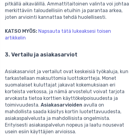
pitkällä aikavälillä. Ammattitaitoinen valinta voi johtaa
merkittäviin taloudellisiin etuihin ja parantaa arkea,
joten arviointi kannattaa tehdä huolellisesti.
KATSO MYÖS:
Napsauta tätä lukeaksesi toisen
artikkelin
3. Vertailu ja asiakasarviot
Asiakasarviot ja vertailut ovat keskeisiä työkaluja, kun
tarkastellaan maksuttomia luottokortteja. Monet
suomalaiset kuluttajat jakavat kokemuksiaan eri
korteista verkossa, ja nämä arvostelut voivat tarjota
arvokasta tietoa korttien käyttökelpoisuudesta ja
toimivuudesta.
Asiakasarvioiden
avulla on
mahdollista saada käsitys kortin luotettavuudesta,
asiakaspalvelusta ja mahdollisista ongelmista.
Erityisesti asiakaspalvelun nopeus ja laatu nousevat
usein esiin käyttäjien arvioissa.