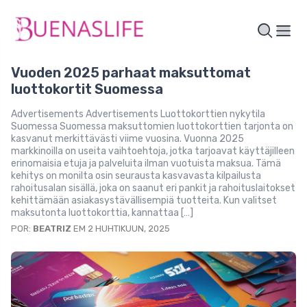
Vuoden 2025 parhaat maksuttomat
luottokortit Suomessa
Advertisements Advertisements Luottokorttien nykytila
Suomessa Suomessa maksuttomien luottokorttien tarjonta on
kasvanut merkittävästi viime vuosina. Vuonna 2025
markkinoilla on useita vaihtoehtoja, jotka tarjoavat käyttäjilleen
erinomaisia etuja ja palveluita ilman vuotuista maksua. Tämä
kehitys on monilta osin seurausta kasvavasta kilpailusta
rahoitusalan sisällä, joka on saanut eri pankit ja rahoituslaitokset
kehittämään asiakasystävällisempiä tuotteita. Kun valitset
maksutonta luottokorttia, kannattaa […]
POR:
BEATRIZ
EM 2 HUHTIKUUN, 2025