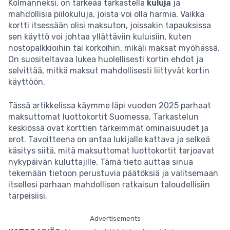
Kolmanneksi, on tärkeää tarkastella
kuluja
ja
mahdollisia piilokuluja, joista voi olla harmia. Vaikka
kortti itsessään olisi maksuton, joissakin tapauksissa
sen käyttö voi johtaa yllättäviin kuluisiin, kuten
nostopalkkioihin tai korkoihin, mikäli maksat myöhässä.
On suositeltavaa lukea huolellisesti kortin ehdot ja
selvittää, mitkä maksut mahdollisesti liittyvät kortin
käyttöön.
Tässä artikkelissa käymme läpi vuoden 2025 parhaat
maksuttomat luottokortit Suomessa. Tarkastelun
keskiössä ovat korttien tärkeimmät ominaisuudet ja
erot. Tavoitteena on antaa lukijalle kattava ja selkeä
käsitys siitä, mitä maksuttomat luottokortit tarjoavat
nykypäivän kuluttajille. Tämä tieto auttaa sinua
tekemään tietoon perustuvia päätöksiä ja valitsemaan
itsellesi parhaan mahdollisen ratkaisun taloudellisiin
tarpeisiisi.
Advertisements