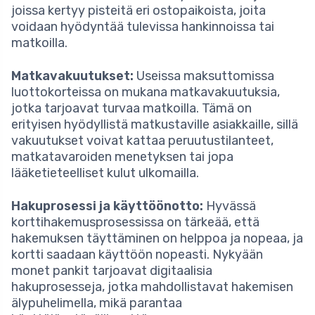
joissa kertyy pisteitä eri ostopaikoista, joita
voidaan hyödyntää tulevissa hankinnoissa tai
matkoilla.
Matkavakuutukset:
Useissa maksuttomissa
luottokorteissa on mukana matkavakuutuksia,
jotka tarjoavat turvaa matkoilla. Tämä on
erityisen hyödyllistä matkustaville asiakkaille, sillä
vakuutukset voivat kattaa peruutustilanteet,
matkatavaroiden menetyksen tai jopa
lääketieteelliset kulut ulkomailla.
Hakuprosessi ja käyttöönotto:
Hyvässä
korttihakemusprosessissa on tärkeää, että
hakemuksen täyttäminen on helppoa ja nopeaa, ja
kortti saadaan käyttöön nopeasti. Nykyään
monet pankit tarjoavat digitaalisia
hakuprosesseja, jotka mahdollistavat hakemisen
älypuhelimella, mikä parantaa