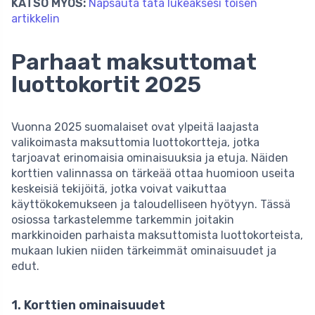
KATSO MYÖS:
Napsauta tätä lukeaksesi toisen
artikkelin
Parhaat maksuttomat
luottokortit 2025
Vuonna 2025 suomalaiset ovat ylpeitä laajasta
valikoimasta maksuttomia luottokortteja, jotka
tarjoavat erinomaisia ominaisuuksia ja etuja. Näiden
korttien valinnassa on tärkeää ottaa huomioon useita
keskeisiä tekijöitä, jotka voivat vaikuttaa
käyttökokemukseen ja taloudelliseen hyötyyn. Tässä
osiossa tarkastelemme tarkemmin joitakin
markkinoiden parhaista maksuttomista luottokorteista,
mukaan lukien niiden tärkeimmät ominaisuudet ja
edut.
1. Korttien ominaisuudet