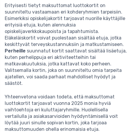
Erityisesti tietyt maksuttomat luottokortit on
suunniteltu vastaamaan eri kohderyhmien tarpeisiin.
Esimerkiksi opiskelijakortit tarjoavat nuorille käyttäjille
erityisiä etuja, kuten alennuksia
opiskelijaverkkokaupoista ja tapahtumista.
Eläkeläiskortit voivat puolestaan sisältää etuja, jotka
keskittyvät terveyskustannuksiin ja matkustamiseen.
Perheille
suunnatut kortit saattavat sisältää lisäetuja,
kuten perhelippuja eri aktiviteetteihin tai
matkavakuutuksia, jotka kattavat koko perheen.
Valitsemalla kortin, joka on suunniteltu omia tarpeita
ajatellen, voi saada parhaat mahdolliset hyödyt ja
säästöt.
Yhteenvetona voidaan todeta, että maksuttomat
luottokortit tarjoavat vuonna 2025 monia hyviä
vaihtoehtoja eri kuluttajaryhmille. Huolellisella
vertailulla ja asiakasarvioiden hyödyntämisellä voit
löytää juuri sinulle sopivan kortin, joka tarjoaa
maksuttomuuden ohella erinomaisia etuja.