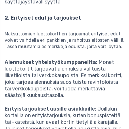
käyttäjäystävällisyyttä.
2. Erityiset edut ja tarjoukset
Maksuttomien luottokorttien tarjoamat erityiset edut
voivat vaihdella eri pankkien ja rahoituslaitosten välillä.
Tässä muutamia esimerkkejä eduista, joita voit löytää:
Alennukset yhteistyökumppaneilta:
Monet
luottokortit tarjoavat alennuksia valituista
liiketiloista tai verkkokaupoista. Esimerkiksi kortti,
joka tarjoaa alennuksia suosituista ravintoloista
tai verkkokaupoista, voi tuoda merkittäviä
säästöjä kuukausitasolla.
Erityistarjoukset uusille asiakkaille:
Joillakin
korteilla on erityistarjouksia, kuten bonuspisteitä
tai -käteistä, kun avaat kortin tietyllä aikarajalla.
Tällaiset tarjoukset voivat olla houkuttelevia, sillä