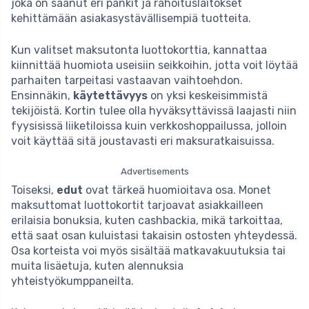
joka on saanut eri pankit ja rahoituslaitokset
kehittämään asiakasystävällisempiä tuotteita.
Kun valitset maksutonta luottokorttia, kannattaa
kiinnittää huomiota useisiin seikkoihin, jotta voit löytää
parhaiten tarpeitasi vastaavan vaihtoehdon.
Ensinnäkin,
käytettävyys
on yksi keskeisimmistä
tekijöistä. Kortin tulee olla hyväksyttävissä laajasti niin
fyysisissä liiketiloissa kuin verkkoshoppailussa, jolloin
voit käyttää sitä joustavasti eri maksuratkaisuissa.
Advertisements
Toiseksi,
edut
ovat tärkeä huomioitava osa. Monet
maksuttomat luottokortit tarjoavat asiakkailleen
erilaisia bonuksia, kuten cashbackia, mikä tarkoittaa,
että saat osan kuluistasi takaisin ostosten yhteydessä.
Osa korteista voi myös sisältää matkavakuutuksia tai
muita lisäetuja, kuten alennuksia
yhteistyökumppaneilta.