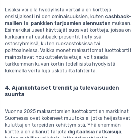
Lisäksi voi olla hyödyllistä vertailla eri kortteja
ensisijaisesti niiden ominaisuuksien, kuten
cashback-
mallien
tai
pankkien tarjoamien alennusten
mukaan.
Esimerkiksi useat käyttäjät suosivat kortteja, joissa on
korkeammat cashback-prosentit tietyissä
ostosryhmissä, kuten ruokaostoksissa tai
polttoaineissa. Vaikka monet maksuttomat luottokortit
mainostavat houkuttelevia etuja, voit saada
tarkkemman kuvan kortin todellisista hyödyistä
lukemalla vertailuja uskotuilta lähteiltä.
4. Ajankohtaiset trendit ja tulevaisuuden
suunta
Vuonna 2025 maksuttomien luottokorttien markkinat
Suomessa ovat kokeneet muutoksia, jotka heijastavat
kuluttajien tarpeiden kehittymistä. Yhä enemmän
kortteja on alkanut tarjota
digitaalisia ratkaisuja
,